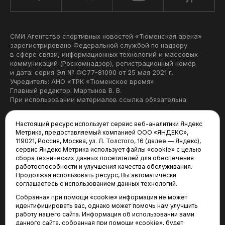
СМИ Агентство спортивных новостей «Тюменская арена»
зарегистрировано Федеральной службой по надзору
в сфере связи, информационных технологий и массовых
коммуникаций (Роскомнадзор), регистрационный номер
и дата: серия Эл № ФС77-81090 от 25 мая 2021 г.
Учредитель: АНО «ТРК «Тюменское время».
Главный редактор: Мартынов В. В.
При использовании материалов ссылка обязательна.
Политика конфиденциальности
Настоящий ресурс использует сервис веб-аналитики Яндекс
Метрика, предоставляемый компанией ООО «ЯНДЕКС»,
Редакция:
119021, Россия, Москва, ул. Л. Толстого, 16 (далее — Яндекс),
сервис Яндекс Метрика использует файлы «cookie» с целью
625035, Тюмень, пр. Геологоразведчиков, 28А
сбора технических данных посетителей для обеспечения
(3452) 68-22-28
работоспособности и улучшения качества обслуживания.
tum-arena@mail.ru
Продолжая использовать ресурс, Вы автоматически
соглашаетесь с использованием данных технологий.
Отдел продаж:
Собранная при помощи «cookie» информация не может
(3452) 68-89-78
идентифицировать вас, однако может помочь нам улучшить
kotovaev@sibinformburo.ru
работу нашего сайта. Информация об использовании вами
данного сайта, собранная при помощи «cookie», будет