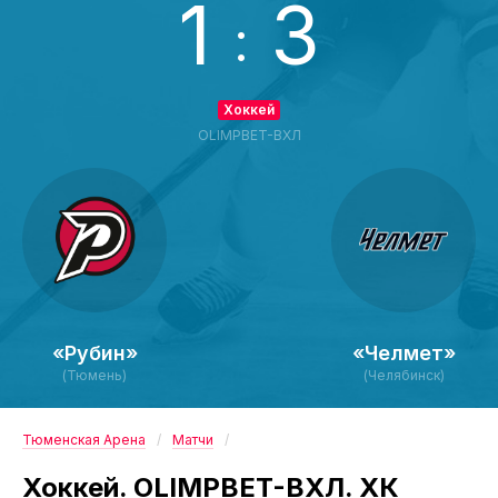
1
3
:
Хоккей
OLIMPBET-ВХЛ
«Рубин»
«Челмет»
(Тюмень)
(Челябинск)
Тюменская Арена
Матчи
Хоккей. OLIMPBET-ВХЛ. ХК