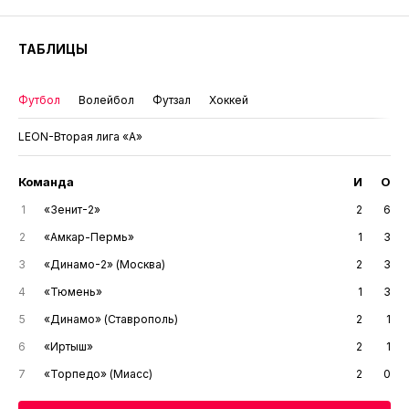
ТАБЛИЦЫ
Футбол
Волейбол
Футзал
Хоккей
LEON-Вторая лига «А»
Команда
И
О
1
«Зенит-2»
2
6
2
«Амкар-Пермь»
1
3
3
«Динамо-2» (Москва)
2
3
4
«Тюмень»
1
3
5
«Динамо» (Ставрополь)
2
1
6
«Иртыш»
2
1
7
«Торпедо» (Миасс)
2
0