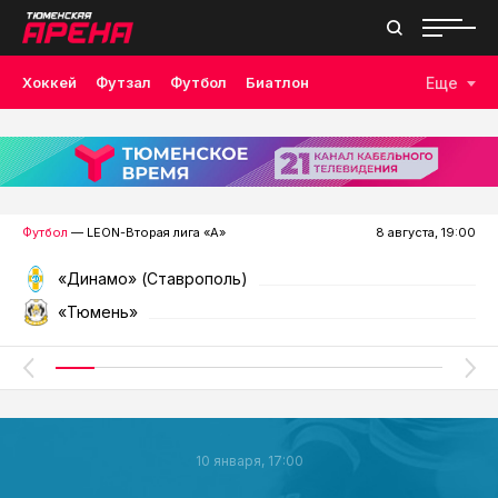
Хоккей
Футзал
Футбол
Биатлон
Еще
Лыжные гонки
Волейбол
Плавание
Дзюдо
Скалолазание
Велоспорт
Бокс
Футбол
— LEON-Вторая лига «А»
8 августа, 19:00
«Динамо» (Ставрополь)
«Тюмень»
10 января, 17:00