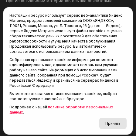
При использовании материалов ссылка обязательна.
Политика конфиденциальности
Настоящий ресурс использует сервис веб-аналитики Яндекс
Метрика, предоставляемый компанией ООО «ЯНДЕКС»,
Редакция:
119021, Россия, Москва, ул. Л. Толстого, 16 (далее — Яндекс),
сервис Яндекс Метрика использует файлы «cookie» с целью
625035, Тюмень, пр. Геологоразведчиков, 28А
сбора технических данных посетителей для обеспечения
(3452) 68-22-28
работоспособности и улучшения качества обслуживания.
tum-arena@mail.ru
Продолжая использовать ресурс, Вы автоматически
соглашаетесь с использованием данных технологий.
Отдел продаж:
Собранная при помощи «cookie» информация не может
(3452) 68-89-78
идентифицировать вас, однако может помочь нам улучшить
kotovaev@sibinformburo.ru
работу нашего сайта. Информация об использовании вами
данного сайта, собранная при помощи «cookie», будет
передаваться Яндексу и храниться на серверах Яндекса в
Российской Федерации.
Вы можете отказаться от использования «cookie», выбрав
соответствующие настройки в браузере.
Подробнее о нашей
политике обработки персональных
© 2001-2026 Агентство спортивных новостей
данных
.
6+
«Тюменская арена»
Карта сайта
Принять