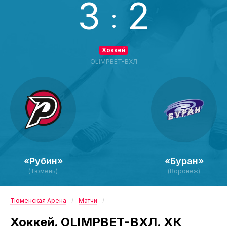
3
2
:
Хоккей
OLIMPBET-ВХЛ
«Рубин»
«Буран»
(Тюмень)
(Воронеж)
Тюменская Арена
Матчи
Хоккей. OLIMPBET-ВХЛ. ХК