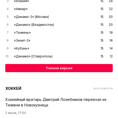
3
«Алания»
15
24
4
«Амкар»
15
22
5
«Динамо-2» (Москва)
15
20
6
«Динамо» (Владивосток)
15
20
7
«Тюмень»
15
19
8
«Зенит-2»
15
16
9
«Кубань»
15
14
10
«Динамо» (Ставрополь)
15
12
Полная версия
ХОККЕЙ
все новости
Хоккейный вратарь Дмитрий Лозебников переехал из
Тюмени в Новокузнецк
2 июня, 17:50