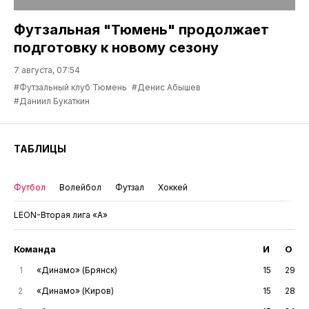
Футзальная "Тюмень" продолжает
подготовку к новому сезону
7 августа, 07:54
#Футзальный клуб Тюмень
#Денис Абышев
#Даниил Букаткин
ТАБЛИЦЫ
Футбол
Волейбол
Футзал
Хоккей
LEON-Вторая лига «А»
Команда
И
О
1
«Динамо» (Брянск)
15
29
2
«Динамо» (Киров)
15
28