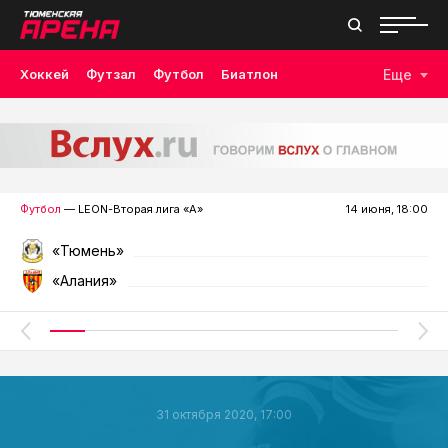
Хоккей
Футзал
Футбол
Биатлон
Еще
Лыжные гонки
Волейбол
Плавание
Дзюдо
Скалолазание
Велоспорт
Бокс
Футбол
— LEON-Вторая лига «А»
14 июня, 18:00
«Тюмень»
«Алания»
31 октября 2020, 17:00