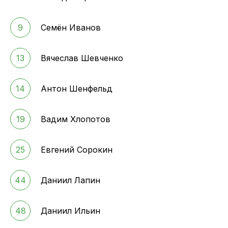
9
Семён Иванов
13
Вячеслав Шевченко
14
Антон Шенфельд
19
Вадим Хлопотов
25
Евгений Сорокин
44
Даниил Лапин
48
Даниил Ильин