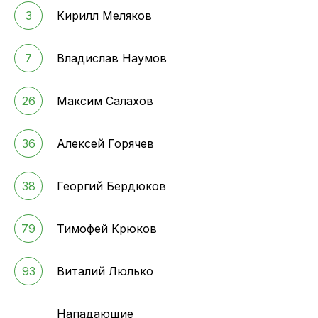
3
Кирилл Меляков
7
Владислав Наумов
26
Максим Салахов
36
Алексей Горячев
38
Георгий Бердюков
79
Тимофей Крюков
93
Виталий Люлько
Нападающие