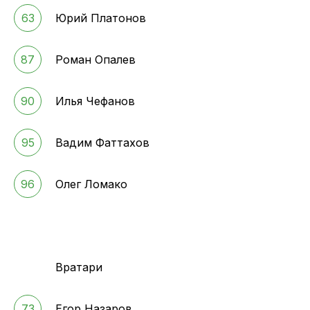
63
Юрий Платонов
87
Роман Опалев
90
Илья Чефанов
95
Вадим Фаттахов
96
Олег Ломако
Вратари
73
Егор Назаров