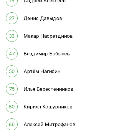
19
Андрей Алексеев
27
Денис Давыдов
33
Макар Насретдинов
47
Владимир Бобылев
50
Артём Нагибин
75
Илья Берестенников
80
Кирилл Кошурников
86
Алексей Митрофанов