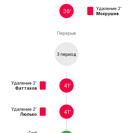
Удаление 2'
36'
Мокрушев
Перерыв
3 период
Удаление 2'
41'
Фаттахов
Удаление 2'
41'
Люлько
Гол!