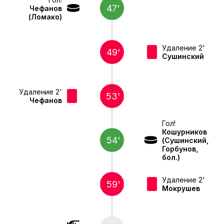
47'
Чефанов
(Ломако)
Удаление 2'
49'
Сушинский
Удаление 2'
53'
Чефанов
Гол!
Кошурников
54'
(Сушинский,
Горбунов,
бол.)
Удаление 2'
59'
Мокрушев