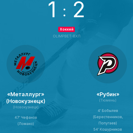
1
2
:
Хоккей
OLIMPBET-ВХЛ
«Металлург»
«Рубин»
(Новокузнецк)
(Тюмень)
(Новокузнецк)
4' Бобылев
(Берестенников,
47' Чефанов
Попугаев)
(Ломако)
54' Кошурников