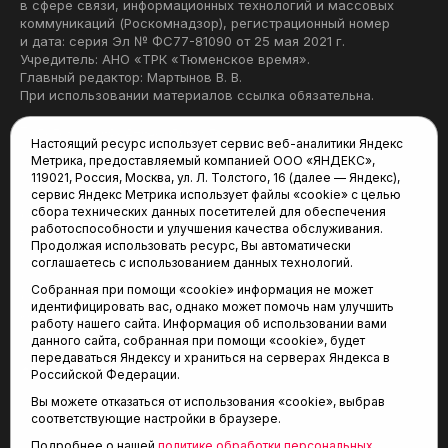
в сфере связи, информационных технологий и массовых
коммуникаций (Роскомнадзор), регистрационный номер
и дата: серия Эл № ФС77-81090 от 25 мая 2021 г.
Учредитель: АНО «ТРК «Тюменское время».
Главный редактор: Мартынов В. В.
При использовании материалов ссылка обязательна.
Политика конфиденциальности
Настоящий ресурс использует сервис веб-аналитики Яндекс
Метрика, предоставляемый компанией ООО «ЯНДЕКС»,
Редакция:
119021, Россия, Москва, ул. Л. Толстого, 16 (далее — Яндекс),
сервис Яндекс Метрика использует файлы «cookie» с целью
625035, Тюмень, пр. Геологоразведчиков, 28А
сбора технических данных посетителей для обеспечения
(3452) 68-22-28
работоспособности и улучшения качества обслуживания.
tum-arena@mail.ru
Продолжая использовать ресурс, Вы автоматически
соглашаетесь с использованием данных технологий.
Отдел продаж:
Собранная при помощи «cookie» информация не может
(3452) 68-89-78
идентифицировать вас, однако может помочь нам улучшить
kotovaev@sibinformburo.ru
работу нашего сайта. Информация об использовании вами
данного сайта, собранная при помощи «cookie», будет
передаваться Яндексу и храниться на серверах Яндекса в
Российской Федерации.
Вы можете отказаться от использования «cookie», выбрав
соответствующие настройки в браузере.
Подробнее о нашей
политике обработки персональных