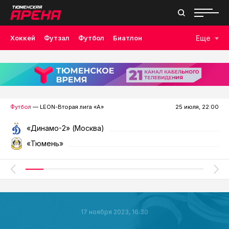
Хоккей
Футзал
Футбол
Биатлон
Еще
Лыжные гонки
Волейбол
Плавание
Дзюдо
Скалолазание
Велоспорт
Бокс
Футбол
— LEON-Вторая лига «А»
25 июля, 22:00
«Динамо-2» (Москва)
«Тюмень»
17 ноября 2023, 16:30