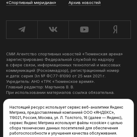
«Спортивный меридиан»
Архив новостей
СМИ Агентство спортивных новостей «Тюменская арена»
зарегистрировано Федеральной службой по надзору
в сфере связи, информационных технологий и массовых
коммуникаций (Роскомнадзор), регистрационный номер
и дата: серия Эл № ФС77-81090 от 25 мая 2021 г.
Учредитель: АНО «ТРК «Тюменское время».
Главный редактор: Мартынов В. В.
При использовании материалов ссылка обязательна.
Политика конфиденциальности
Настоящий ресурс использует сервис веб-аналитики Яндекс
Метрика, предоставляемый компанией ООО «ЯНДЕКС»,
Редакция:
119021, Россия, Москва, ул. Л. Толстого, 16 (далее — Яндекс),
сервис Яндекс Метрика использует файлы «cookie» с целью
625035, Тюмень, пр. Геологоразведчиков, 28А
сбора технических данных посетителей для обеспечения
(3452) 68-22-28
работоспособности и улучшения качества обслуживания.
tum-arena@mail.ru