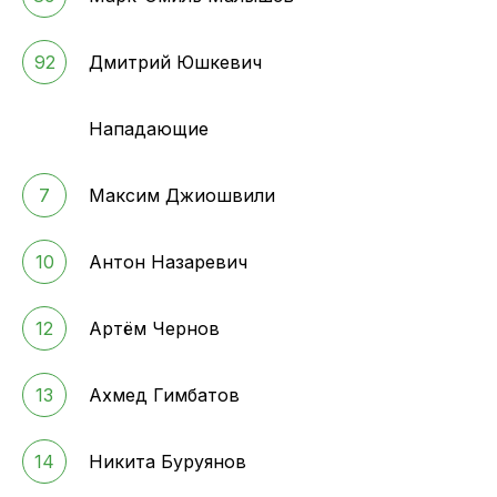
92
Дмитрий Юшкевич
Нападающие
7
Максим Джиошвили
10
Антон Назаревич
12
Артём Чернов
13
Ахмед Гимбатов
14
Никита Буруянов