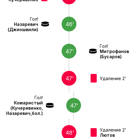
Гол!
46'
Назаревич
(Джиошвили)
Гол!
47'
Митрофанов
(Бусаров)
47'
Удаление 2'
Гол!
Комаристый
47'
(Кучерявенко,
Назаревич,бол.)
Удаление 2'
48'
Лютов