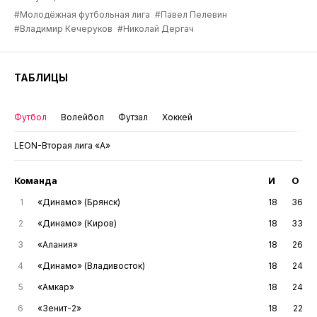
#Молодёжная футбольная лига
#Павел Пелевин
#Владимир Кечеруков
#Николай Дергач
ТАБЛИЦЫ
Футбол
Волейбол
Футзал
Хоккей
LEON-Вторая лига «А»
Команда
И
О
1
«Динамо» (Брянск)
18
36
2
«Динамо» (Киров)
18
33
3
«Алания»
18
26
4
«Динамо» (Владивосток)
18
24
5
«Амкар»
18
24
6
«Зенит-2»
18
22