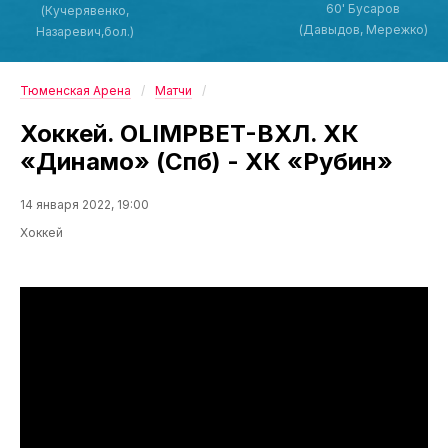
60' Бусаров
(Кучерявенко,
(Давыдов, Мережко)
Назаревич,бол.)
Тюменская Арена
Матчи
Хоккей. OLIMPBET-ВХЛ. ХК
«Динамо» (Спб) - ХК «Рубин»
14 января 2022, 19:00
Хоккей