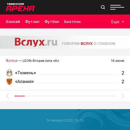
Хоккей
Футзал
Футбол
Биатлон
Еще
Лыжные гонки
Волейбол
Плавание
Дзюдо
Скалолазание
Велоспорт
Бокс
Футбол
— LEON-Вторая лига «А»
14 июня
2
«Тюмень»
2
«Алания»
14 января 2022, 19:00