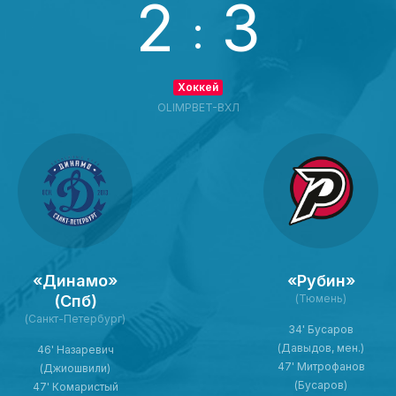
2
3
:
Хоккей
OLIMPBET-ВХЛ
«Динамо»
«Рубин»
(Спб)
(Тюмень)
(Санкт-Петербург)
34' Бусаров
(Давыдов, мен.)
46' Назаревич
47' Митрофанов
(Джиошвили)
(Бусаров)
47' Комаристый