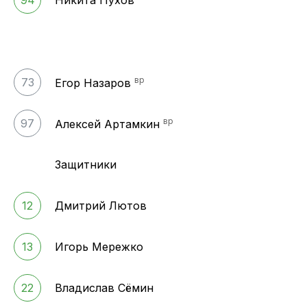
94
Никита Пухов
вр
73
Егор Назаров
вр
97
Алексей Артамкин
Защитники
12
Дмитрий Лютов
13
Игорь Мережко
22
Владислав Сёмин