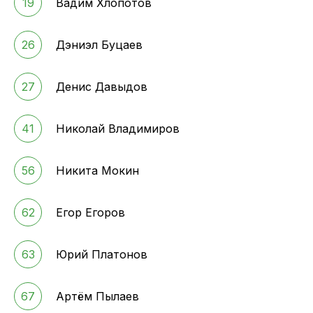
19
Вадим Хлопотов
26
Дэниэл Буцаев
27
Денис Давыдов
41
Николай Владимиров
56
Никита Мокин
62
Егор Егоров
63
Юрий Платонов
67
Артём Пылаев