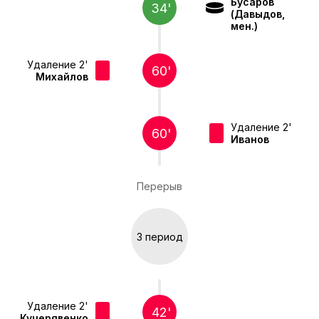
Бусаров
34'
(Давыдов,
мен.)
Удаление 2'
60'
Михайлов
Удаление 2'
60'
Иванов
Перерыв
3 период
Удаление 2'
42'
Кучерявенко