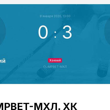
8 января 2020, 13:00
0
3
:
ий
Хоккей
OLIMPBET-МХЛ
IMPBET-МХЛ. ХК