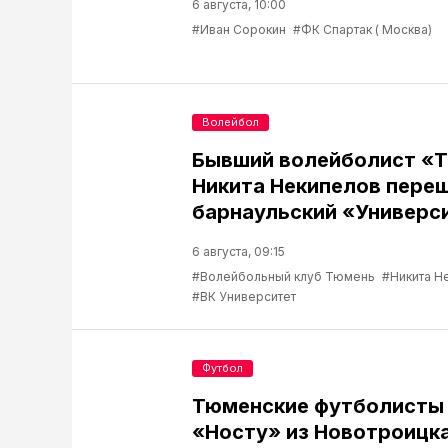
6 августа, 10:00
#Иван Сорокин
#ФК Спартак ( Москва)
Волейбол
Бывший волейболист «
Никита Некипелов переш
барнаульский «Универс
6 августа, 09:15
#Волейбольный клуб Тюмень
#Никита Н
#ВК Университет
Футбол
Тюменские футболисты
«Носту» из Новотроицк