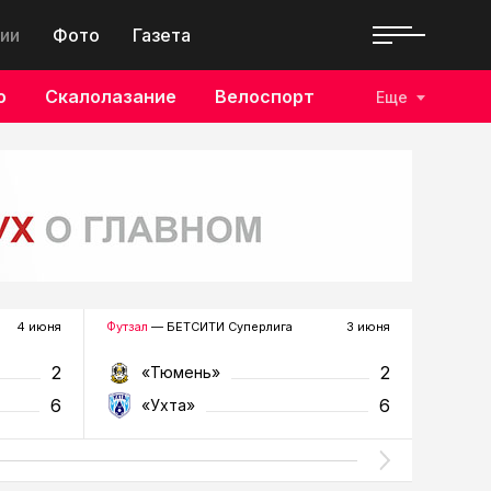
ии
Фото
Газета
о
Скалолазание
Велоспорт
Еще
4 июня
Футзал
— БЕТСИТИ Суперлига
3 июня
Футзал
—
2
2
«Тюмень»
«У
6
6
«Ухта»
«Т