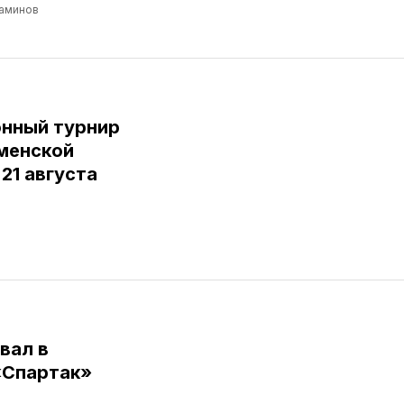
аминов
нный турнир
юменской
 21 августа
вал в
«Спартак»