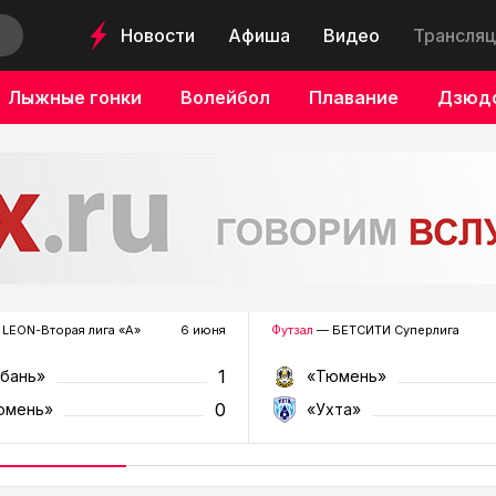
Новости
Афиша
Видео
Трансляц
Лыжные гонки
Волейбол
Плавание
Дзюд
LEON-Вторая лига «А»
6 июня
Футзал
— БЕТСИТИ Суперлига
1
убань»
«Тюмень»
0
юмень»
«Ухта»