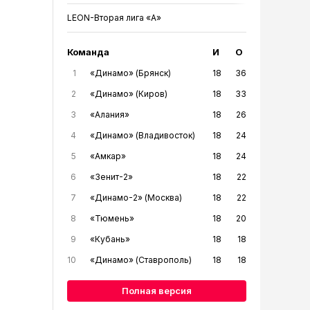
LEON-Вторая лига «А»
Команда
И
О
1
«Динамо» (Брянск)
18
36
2
«Динамо» (Киров)
18
33
3
«Алания»
18
26
4
«Динамо» (Владивосток)
18
24
5
«Амкар»
18
24
6
«Зенит-2»
18
22
7
«Динамо-2» (Москва)
18
22
8
«Тюмень»
18
20
9
«Кубань»
18
18
10
«Динамо» (Ставрополь)
18
18
Полная версия