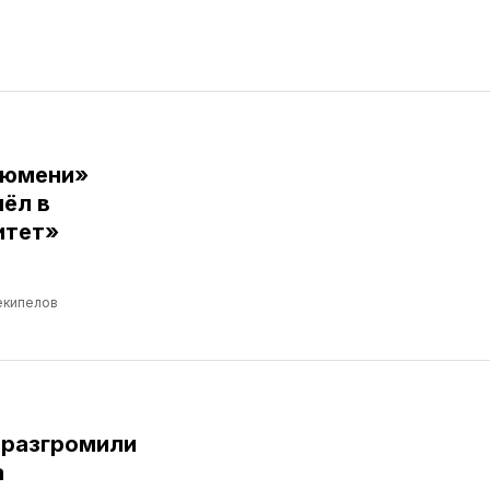
Тюмени»
ёл в
итет»
екипелов
 разгромили
а