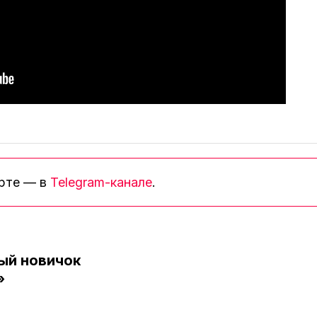
орте — в
Telegram-канале
.
ый новичок
»