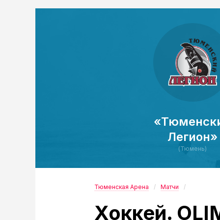
«Тюменск
Легион»
(Тюмень)
Тюменская Арена
Матчи
Хоккей. OL