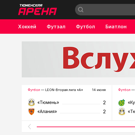
Хоккей
Футзал
Футбол
Биатлон
Бокс
Футбол
— LEON-Вторая лига «А»
14 июня
Футбол
— 
2
«Тюмень»
«К
2
«Алания»
«Т