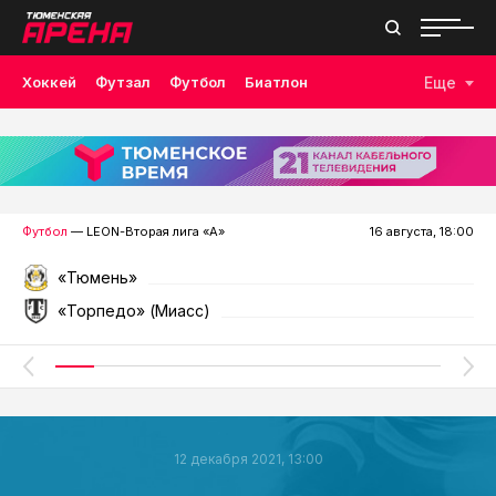
Хоккей
Футзал
Футбол
Биатлон
Еще
Лыжные гонки
Волейбол
Плавание
Дзюдо
Скалолазание
Велоспорт
Бокс
Футбол
— LEON-Вторая лига «А»
16 августа, 18:00
«Тюмень»
«Торпедо» (Миасс)
12 декабря 2021, 13:00