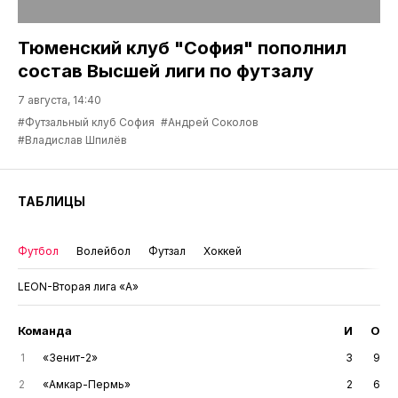
Тюменский клуб "София" пополнил
состав Высшей лиги по футзалу
7 августа, 14:40
#Футзальный клуб София
#Андрей Соколов
#Владислав Шпилёв
ТАБЛИЦЫ
Футбол
Волейбол
Футзал
Хоккей
LEON-Вторая лига «А»
Команда
И
О
1
«Зенит-2»
3
9
2
«Амкар-Пермь»
2
6