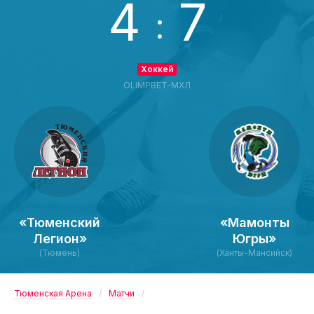
4
7
:
Хоккей
OLIMPBET-МХЛ
«Тюменский
«Мамонты
Легион»
Югры»
(Тюмень)
(Ханты-Мансийск)
Тюменская Арена
Матчи