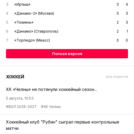
3
«Иртыш»
3
4
4
«Динамо-2» (Москва)
3
3
5
«Тюмень»
2
3
6
«Динамо» (Ставрополь)
2
1
7
«Торпедо» (Миасс)
3
0
Полная версия
ХОККЕЙ
все новости
ХК «Челны» не потянули хоккейный сезон...
5 августа, 10:53
#ВХЛ 2026-2027
#ХК Челны
Хоккейный клуб "Рубин" сыграл первые контрольные
матчи