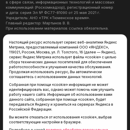
в сфере связи, информационных технологий и массовых
коммуникаций (Роскомнадзор), регистрационный номер
и дата: серия Эл № ФС77-81090 от 25 мая 2021 г.
Учредитель: АНО «ТРК «Тюменское время».
Главный редактор: Мартынов В. В.
При использовании материалов ссылка обязательна.
Политика конфиденциальности
Настоящий ресурс использует сервис веб-аналитики Яндекс
Метрика, предоставляемый компанией ООО «ЯНДЕКС»,
Редакция:
119021, Россия, Москва, ул. Л. Толстого, 16 (далее — Яндекс),
сервис Яндекс Метрика использует файлы «cookie» с целью
625035, Тюмень, пр. Геологоразведчиков, 28А
сбора технических данных посетителей для обеспечения
(3452) 68-22-28
работоспособности и улучшения качества обслуживания.
tum-arena@mail.ru
Продолжая использовать ресурс, Вы автоматически
соглашаетесь с использованием данных технологий.
Отдел продаж:
Собранная при помощи «cookie» информация не может
(3452) 68-89-78
идентифицировать вас, однако может помочь нам улучшить
kotovaev@sibinformburo.ru
работу нашего сайта. Информация об использовании вами
данного сайта, собранная при помощи «cookie», будет
передаваться Яндексу и храниться на серверах Яндекса в
Российской Федерации.
Вы можете отказаться от использования «cookie», выбрав
соответствующие настройки в браузере.
Подробнее о нашей
политике обработки персональных