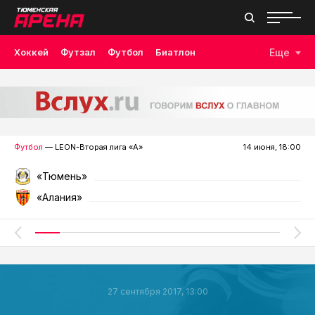
Хоккей
Футзал
Футбол
Биатлон
Еще
Лыжные гонки
Волейбол
Плавание
Дзюдо
Скалолазание
Велоспорт
Бокс
Футбол
— LEON-Вторая лига «А»
14 июня, 18:00
«Тюмень»
«Алания»
27 сентября 2017, 13:00