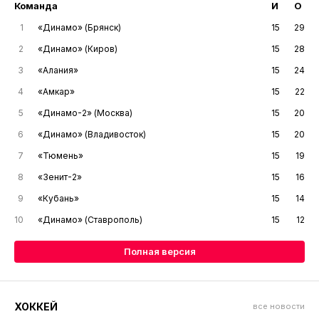
Команда
И
О
1
«Динамо» (Брянск)
15
29
2
«Динамо» (Киров)
15
28
3
«Алания»
15
24
4
«Амкар»
15
22
5
«Динамо-2» (Москва)
15
20
6
«Динамо» (Владивосток)
15
20
7
«Тюмень»
15
19
8
«Зенит-2»
15
16
9
«Кубань»
15
14
10
«Динамо» (Ставрополь)
15
12
Полная версия
ХОККЕЙ
все новости