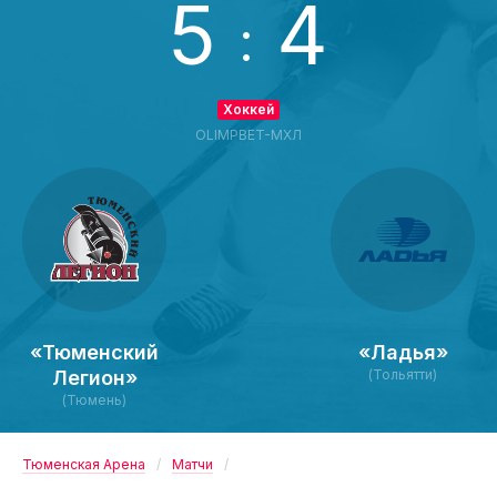
5
4
:
Хоккей
OLIMPBET-МХЛ
«Тюменский
«Ладья»
Легион»
(Тольятти)
(Тюмень)
Тюменская Арена
Матчи