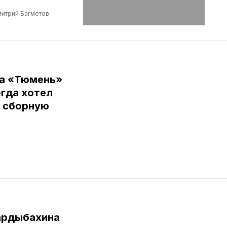
итрий Багметов
ба «Тюмень»
егда хотел
в сборную
ардыбахина