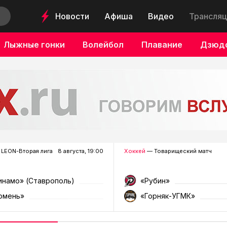
Новости
Афиша
Видео
Трансляц
Лыжные гонки
Волейбол
Плавание
Дзюд
LEON-Вторая лига
8 августа, 19:00
Хоккей
— Товарищеский матч
инамо» (Ставрополь)
«Рубин»
юмень»
«Горняк-УГМК»