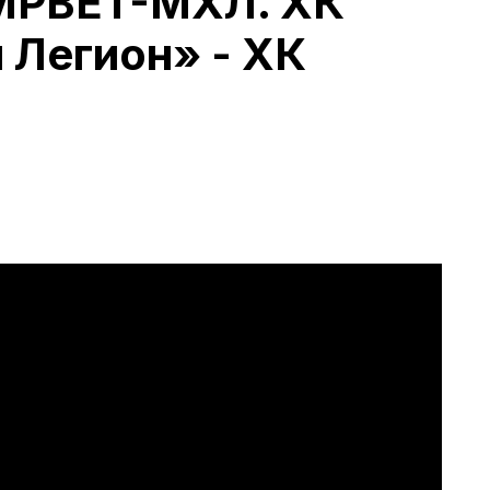
IMPBET-МХЛ. ХК
 Легион» - ХК