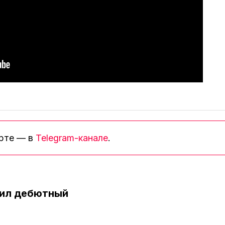
орте — в
Telegram-канале
.
бил дебютный