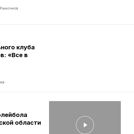
 Рыночнов
ного клуба
: «Все в
ев
олейбола
ской области