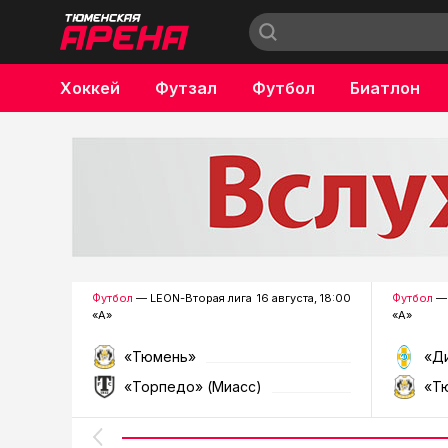
Хоккей
Футзал
Футбол
Биатлон
Бокс
Футбол
— LEON-Вторая лига
16 августа, 18:00
Футбол
— 
«А»
«А»
«Тюмень»
«Д
«Торпедо» (Миасс)
«Т