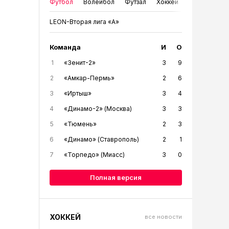
Футбол
Волейбол
Футзал
Хоккей
LEON-Вторая лига «А»
Команда
И
О
1
«Зенит-2»
3
9
2
«Амкар-Пермь»
2
6
3
«Иртыш»
3
4
4
«Динамо-2» (Москва)
3
3
5
«Тюмень»
2
3
6
«Динамо» (Ставрополь)
2
1
7
«Торпедо» (Миасс)
3
0
Полная версия
ХОККЕЙ
все новости