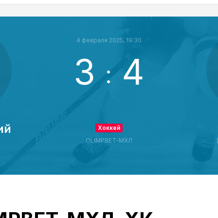
4 февраля 2025, 19:30
3
4
:
ий
Хоккей
OLIMPBET-МХЛ