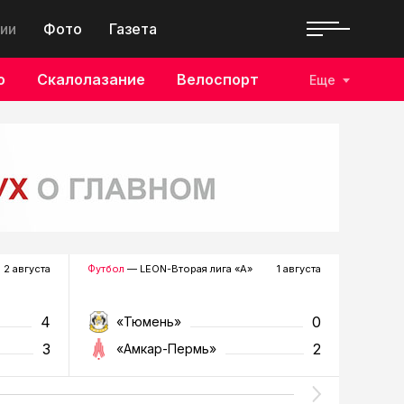
ии
Фото
Газета
о
Скалолазание
Велоспорт
Еще
2 августа
Футбол
— LEON-Вторая лига «А»
1 августа
Хоккей
—
4
0
«Тюмень»
«Р
3
2
«Амкар-Пермь»
«Г