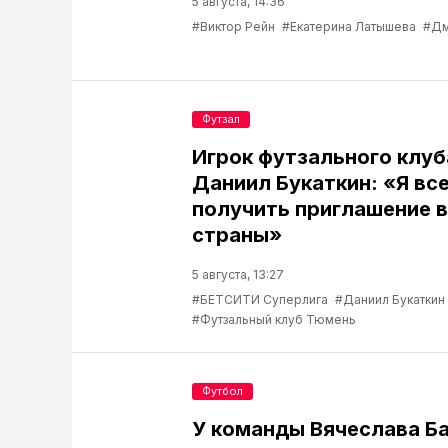
5 августа, 14:36
#Виктор Рейн
#Екатерина Латышева
#Дм
Футзал
Игрок футзального клу
Даниил Букаткин: «Я вс
получить приглашение 
страны»
5 августа, 13:27
#БЕТСИТИ Суперлига
#Даниил Букаткин
#Футзальный клуб Тюмень
Футбол
У команды Вячеслава Б