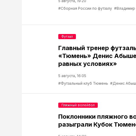
5 августа, 19:20
#Сборная России по футзалу
#Владимир
Футзал
Главный тренер футзаль
«Тюмень» Денис Абышев
равных условиях»
5 августа, 16:05
#Футзальный клуб Тюмень
#Денис Абыш
Пляжный волейбол
Поклонники пляжного в
разыграли Кубок Тюмен