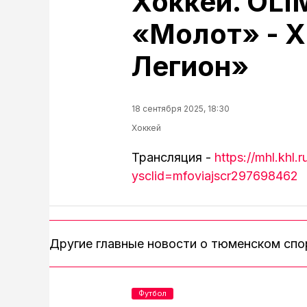
Хоккей. OL
«Молот» - 
Легион»
18 сентября 2025, 18:30
Хоккей
Трансляция -
https://mhl.khl
ysclid=mfoviajscr297698462
Другие главные новости о тюменском сп
Футбол