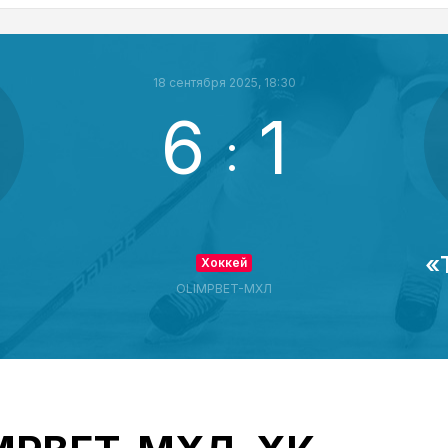
18 сентября 2025, 18:30
6
1
:
«
Хоккей
OLIMPBET-МХЛ