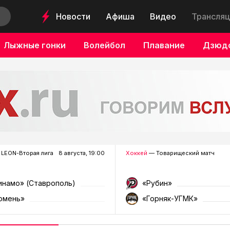
Новости
Афиша
Видео
Трансляц
Лыжные гонки
Волейбол
Плавание
Дзюд
LEON-Вторая лига
8 августа, 19:00
Хоккей
— Товарищеский матч
инамо» (Ставрополь)
«Рубин»
юмень»
«Горняк-УГМК»