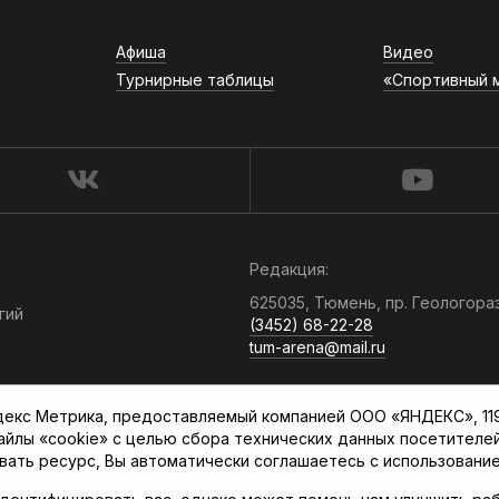
Афиша
Видео
Турнирные таблицы
«Спортивный 
Редакция:
625035, Тюмень, пр. Геологора
гий
(3452) 68-22-28
tum-arena@mail.ru
Отдел продаж:
кс Метрика, предоставляемый компанией ООО «ЯНДЕКС», 119021
(3452) 68-89-78
файлы «cookie» с целью сбора технических данных посетителе
kotovaev@sibinformburo.ru
вать ресурс, Вы автоматически соглашаетесь с использование