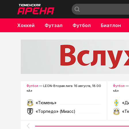
Хоккей
Футзал
Футбол
Биатлон
Бокс
Футбол
— LEON-Вторая лига
16 августа, 18:00
Футбол
— 
«А»
«А»
«Тюмень»
«Д
«Торпедо» (Миасс)
«Т