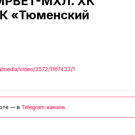
IMPBET-МХЛ. ХК
ХК «Тюменский
.ru/media/video/3572/1167433/?
орте — в
Telegram-канале
.