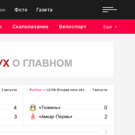
ии
Фото
Газета
о
Скалолазание
Велоспорт
Еще
2 августа
Футбол
— LEON-Вторая лига «А»
1 августа
Хоккей
—
4
0
«Тюмень»
«Р
3
2
«Амкар-Пермь»
«Г