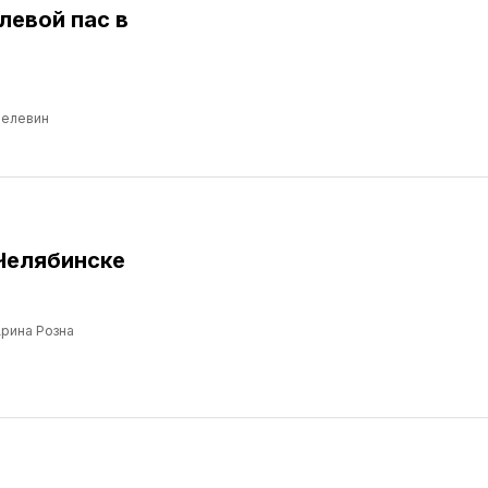
левой пас в
Пелевин
Челябинске
рина Розна