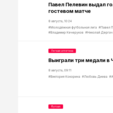
Павел Пелевин выдал го
гостевом матче
8 августа, 10:24
#Молодёжная футбольная лига
#Павел 
#Владимир Кечеруков
#Николай Дергач
Легкая атлетика
Выиграли три медали в 
8 августа, 09:11
#Виктория Кокорина
#Любовь Диева
#А
Футзал