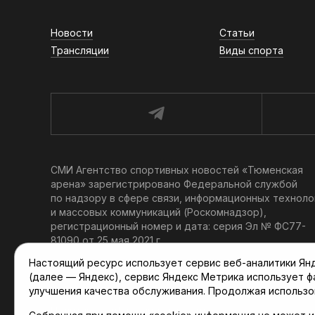
Новости
Статьи
Трансляции
Виды спорта
СМИ Агентство спортивных новостей «Тюменская
арена» зарегистрировано Федеральной службой
по надзору в сфере связи, информационных техноло
и массовых коммуникаций (Роскомнадзор),
регистрационный номер и дата: серия Эл № ФС77-
81090 от 25 мая 2021 г.
Учредитель: АНО «ТРК «Тюменское время».
Настоящий ресурс использует сервис веб-аналитики Янде
Главный редактор: Мартынов В. В.
(далее — Яндекс), сервис Яндекс Метрика использует 
При использовании материалов ссылка обязательна.
улучшения качества обслуживания. Продолжая использо
Политика конфиденциальности