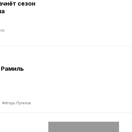
ачнёт сезон
ма
ск
 Рамиль
а
#Игорь Путилов