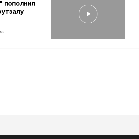
" пополнил
футзалу
лов