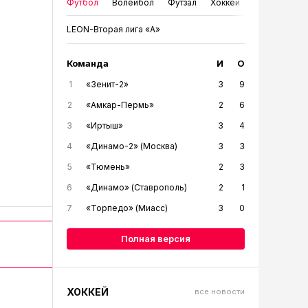
Футбол
Волейбол
Футзал
Хоккей
LEON-Вторая лига «А»
Команда
И
О
1
«Зенит-2»
3
9
2
«Амкар-Пермь»
2
6
3
«Иртыш»
3
4
4
«Динамо-2» (Москва)
3
3
5
«Тюмень»
2
3
6
«Динамо» (Ставрополь)
2
1
7
«Торпедо» (Миасс)
3
0
Полная версия
ХОККЕЙ
все новости