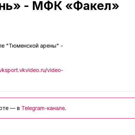
ь» - МФК «Факел»
ле "Тюменской арены" -
/vksport.vkvideo.ru/video-
орте — в
Telegram-канале
.