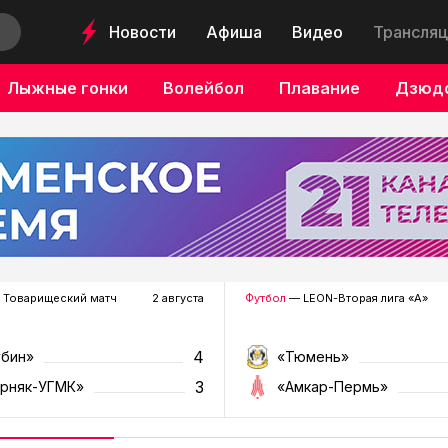
Новости
Афиша
Видео
Трансляц
Лыжные гонки
Волейбол
Плавание
Дзюд
 Товарищеский матч
2 августа
Футбол
— LEON-Вторая лига «А»
4
убин»
«Тюмень»
3
орняк-УГМК»
«Амкар-Пермь»