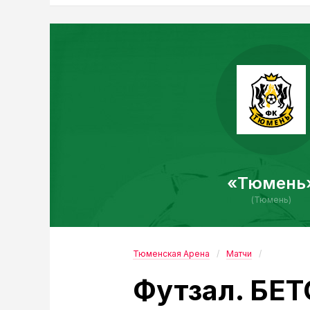
«Тюмень
(Тюмень)
Тюменская Арена
Матчи
Футзал. БЕТ