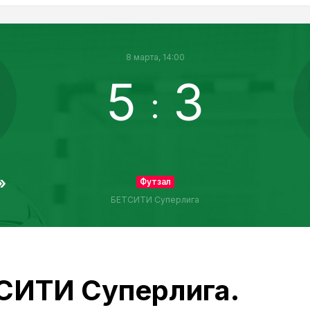
8 марта, 14:00
5
3
:
»
Футзал
БЕТСИТИ Суперлига
СИТИ Суперлига.