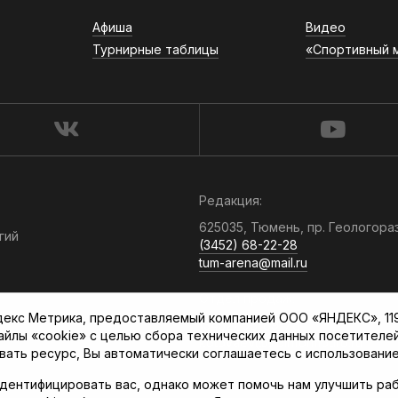
Афиша
Видео
Турнирные таблицы
«Спортивный 
Редакция:
625035, Тюмень, пр. Геологора
гий
(3452) 68-22-28
tum-arena@mail.ru
Отдел продаж:
кс Метрика, предоставляемый компанией ООО «ЯНДЕКС», 119021
(3452) 68-89-78
файлы «cookie» с целью сбора технических данных посетителе
kotovaev@sibinformburo.ru
вать ресурс, Вы автоматически соглашаетесь с использование
дентифицировать вас, однако может помочь нам улучшить раб