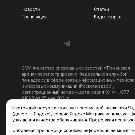
Новости
Статьи
Трансляции
Виды спорта
СМИ Агентство спортивных новостей «Тюменская
арена» зарегистрировано Федеральной службой
по надзору в сфере связи, информационных техноло
и массовых коммуникаций (Роскомнадзор),
регистрационный номер и дата: серия Эл № ФС77-
81090 от 25 мая 2021 г.
Учредитель: АНО «ТРК «Тюменское время».
Настоящий ресурс использует сервис веб-аналитики Янде
Главный редактор: Мартынов В. В.
(далее — Яндекс), сервис Яндекс Метрика использует 
При использовании материалов ссылка обязательна.
улучшения качества обслуживания. Продолжая использо
Политика конфиденциальности
Собранная при помощи «cookie» информация не может и