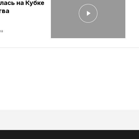
лась на Кубке
тва
ва