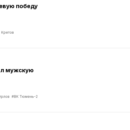
евую победу
 Кретов
ил мужскую
Орлов
#ВК Тюмень-2