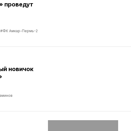
» проведут
#ФК Амкар-Пермь-2
ый новичок
»
аминов