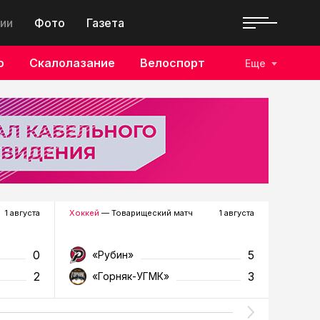
ии
Фото
Газета
о
Скалолазание
Велоспорт
Еще
1 августа
Хоккей
— Товарищеский матч
1 августа
Футбол
—
0
5
«Рубин»
«Д
2
3
«Горняк-УГМК»
«Т