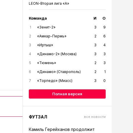
LEON-Вторая лига «А»
Команда
И
О
1
«Зенит-2»
3
9
2
«Амкар-Пермь»
2
6
3
«Иртыш»
3
4
4
«Динамо-2» (Москва)
3
3
5
«Тюмень»
2
3
6
«Динамо» (Ставрополь)
2
1
7
«Торпедо» (Миасс)
3
0
Полная версия
ФУТЗАЛ
все новости
Камиль Герейханов продолжит