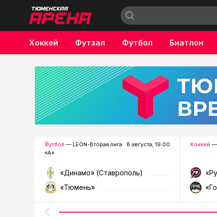
Хоккей
Футзал
Футбол
Биатлон
Бокс
Футбол
— LEON-Вторая лига
8 августа, 19:00
Хоккей
—
«А»
«Динамо» (Ставрополь)
«Р
«Тюмень»
«Г