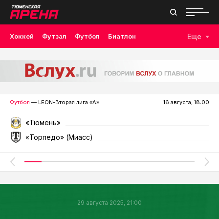
Хоккей
Футзал
Футбол
Биатлон
Еще
Лыжные гонки
Волейбол
Плавание
Дзюдо
Скалолазание
Велоспорт
Бокс
Футбол
— LEON-Вторая лига «А»
16 августа, 18:00
«Тюмень»
«Торпедо» (Миасс)
29 августа 2025, 21:00