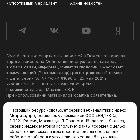
«Спортивный меридиан»
Архив новостей
СМИ Агентство спортивных новостей «Тюменская арена»
зарегистрировано Федеральной службой по надзору
в сфере связи, информационных технологий и массовых
коммуникаций (Роскомнадзор), регистрационный номер
и дата: серия Эл № ФС77-81090 от 25 мая 2021 г.
Учредитель: АНО «ТРК «Тюменское время».
Главный редактор: Мартынов В. В.
При использовании материалов ссылка обязательна.
Политика конфиденциальности
Настоящий ресурс использует сервис веб-аналитики Яндекс
Метрика, предоставляемый компанией ООО «ЯНДЕКС»,
Редакция:
119021, Россия, Москва, ул. Л. Толстого, 16 (далее — Яндекс),
сервис Яндекс Метрика использует файлы «cookie» с целью
625035, Тюмень, пр. Геологоразведчиков, 28А
сбора технических данных посетителей для обеспечения
(3452) 68-22-28
работоспособности и улучшения качества обслуживания.
tum-arena@mail.ru