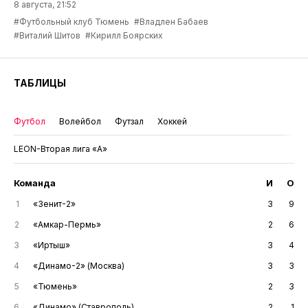
8 августа, 21:52
#Футбольный клуб Тюмень
#Владлен Бабаев
#Виталий Шитов
#Кирилл Боярских
ТАБЛИЦЫ
Футбол
Волейбол
Футзал
Хоккей
LEON-Вторая лига «А»
Команда
И
О
1
«Зенит-2»
3
9
2
«Амкар-Пермь»
2
6
3
«Иртыш»
3
4
4
«Динамо-2» (Москва)
3
3
5
«Тюмень»
2
3
6
«Динамо» (Ставрополь)
2
1