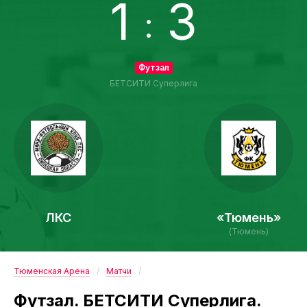
1
3
:
Футзал
БЕТСИТИ Суперлига
ЛКС
«Тюмень»
(Тюмень)
Тюменская Арена
Матчи
Футзал. БЕТСИТИ Суперлига.