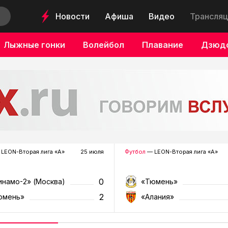
Новости
Афиша
Видео
Трансляц
Лыжные гонки
Волейбол
Плавание
Дзюд
LEON-Вторая лига «А»
25 июля
Футбол
— LEON-Вторая лига «А»
0
инамо-2» (Москва)
«Тюмень»
2
юмень»
«Алания»