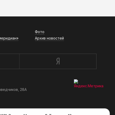
АСН «ТЮМЕНСКАЯ АРЕНА»
Фото
меридиан»
Архив новостей
зведчиков, 28А