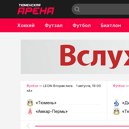
Хоккей
Футзал
Футбол
Биатлон
Бокс
Футбол
— LEON-Вторая лига
1 августа, 19:00
Футбол
— 
«А»
«Тюмень»
«Д
«Амкар-Пермь»
«Т