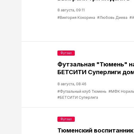
8 августа, 09:11
#Виктория Кокорина
#Любовь Диева
#А
Футзал
Футзальная "Тюмень" н
БЕТСИТИ Суперлиги до
8 августа, 08:46
#Футзальный клуб Тюмень
#МФК Нориль
#БЕТСИТИ Суперлига
Футзал
Тюменский воспитанник