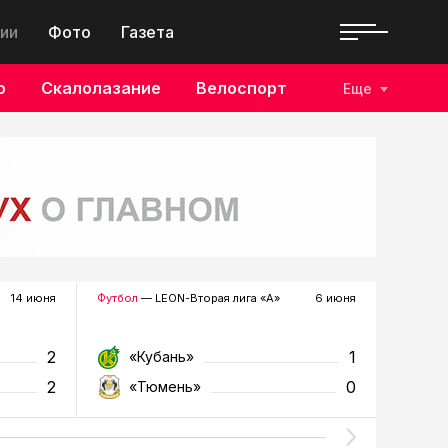
ии
Фото
Газета
о
Скалолазание
Велоспорт
Еще
14 июня
Футбол
— LEON-Вторая лига «А»
6 июня
Футзал
—
2
1
«Кубань»
«Т
2
0
«Тюмень»
«У