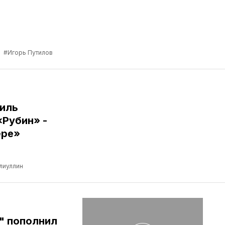
а
#Игорь Путилов
иль
«Рубин» -
ере»
лиуллин
" пополнил