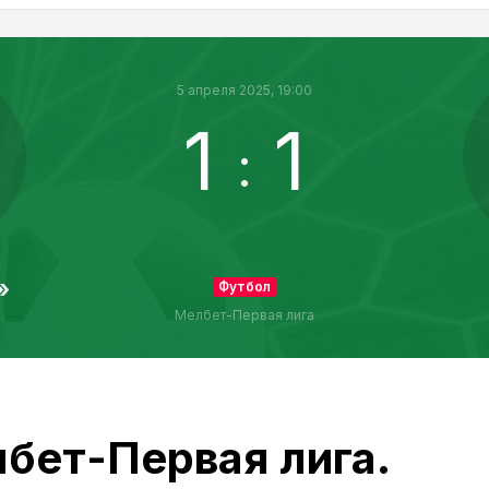
5 апреля 2025, 19:00
1
1
:
»
Футбол
Мелбет-Первая лига
бет-Первая лига.