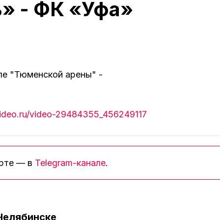
» - ФК «Уфа»
ле "Тюменской арены" -
video.ru/video-29484355_456249117
орте — в
Telegram-канале
.
Челябинске