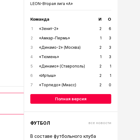
LEON-Вторая лига «А»
Команда
И
О
1
«Зенит-2»
2
6
2
«Амкар-Пермь»
1
3
3
«Динамо-2» (Москва)
2
3
4
«Тюмень»
1
3
5
«Динамо» (Ставрополь)
2
1
6
«Иртыш»
2
1
7
«Торпедо» (Миасс)
2
0
Полная версия
ФУТБОЛ
все новости
В составе футбольного клуба