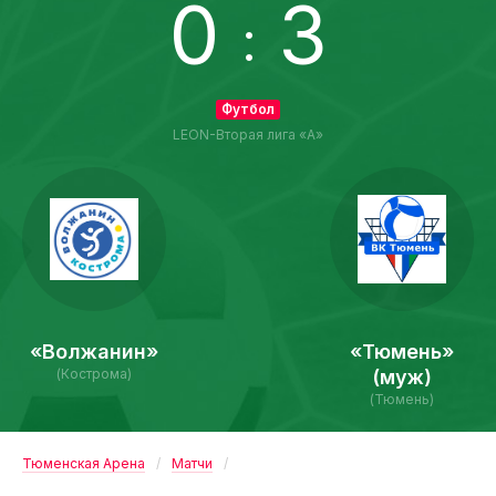
0
3
:
Футбол
LEON-Вторая лига «А»
«Волжанин»
«Тюмень»
(Кострома)
(муж)
(Тюмень)
Тюменская Арена
Матчи