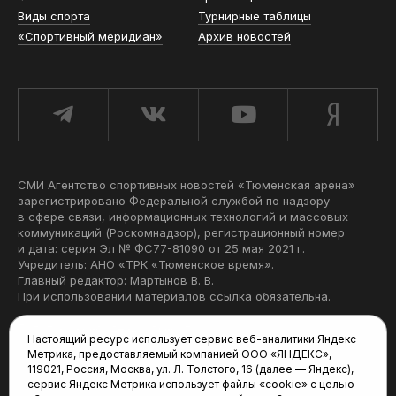
Виды спорта
Турнирные таблицы
«Спортивный меридиан»
Архив новостей
СМИ Агентство спортивных новостей «Тюменская арена»
зарегистрировано Федеральной службой по надзору
в сфере связи, информационных технологий и массовых
коммуникаций (Роскомнадзор), регистрационный номер
и дата: серия Эл № ФС77-81090 от 25 мая 2021 г.
Учредитель: АНО «ТРК «Тюменское время».
Главный редактор: Мартынов В. В.
При использовании материалов ссылка обязательна.
Политика конфиденциальности
Настоящий ресурс использует сервис веб-аналитики Яндекс
Метрика, предоставляемый компанией ООО «ЯНДЕКС»,
Редакция:
119021, Россия, Москва, ул. Л. Толстого, 16 (далее — Яндекс),
сервис Яндекс Метрика использует файлы «cookie» с целью
625035, Тюмень, пр. Геологоразведчиков, 28А