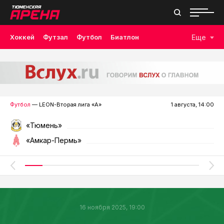
Хоккей
Футзал
Футбол
Биатлон
Еще
Лыжные гонки
Волейбол
Плавание
Дзюдо
Скалолазание
Велоспорт
Бокс
Футбол
— LEON-Вторая лига «А»
1 августа, 14:00
«Тюмень»
«Амкар-Пермь»
16 ноября 2025, 19:00