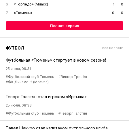
6
«Торпедо» (Миасс)
1
0
7
«Тюмень»
0
0
Полная версия
ФУТБОЛ
все новости
Футбольная «Тюмень» стартует в новом сезоне!
25 июля, 09:31
#Футбольный клуб Тюмень
#Виктор Тренёв
#ФК Динамо-2 (Москва)
Геворг Галстян стал игроком «Иртыша»
25 июля, 08:33
#Футбольный клуб Тюмень
#Геворг Галстян
Павел Шакуро стал капитаном футбольного клуба