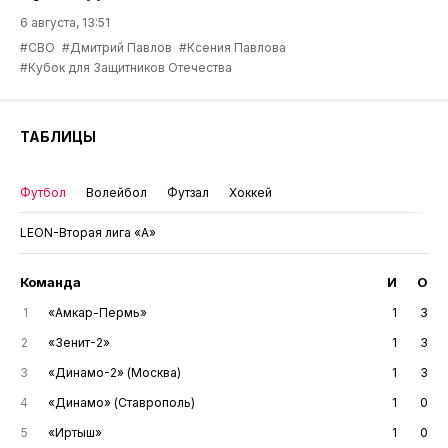
6 августа, 13:51
#СВО
#Дмитрий Павлов
#Ксения Павлова
#Кубок для Защитников Отечества
ТАБЛИЦЫ
Футбол
Волейбол
Футзал
Хоккей
LEON-Вторая лига «А»
Команда
И
О
1
«Амкар-Пермь»
1
3
2
«Зенит-2»
1
3
3
«Динамо-2» (Москва)
1
3
4
«Динамо» (Ставрополь)
1
0
5
«Иртыш»
1
0