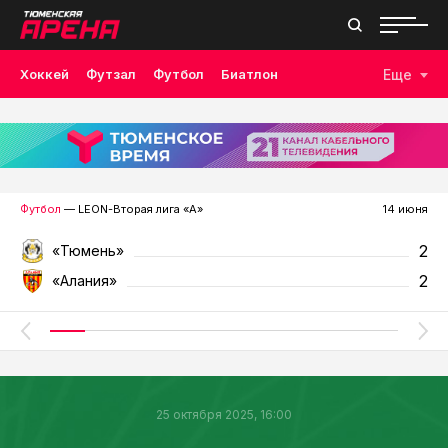
Хоккей
Футзал
Футбол
Биатлон
Еще
Лыжные гонки
Волейбол
Плавание
Дзюдо
Скалолазание
Велоспорт
Бокс
Футбол
— LEON-Вторая лига «А»
14 июня
2
«Тюмень»
2
«Алания»
25 октября 2025, 16:00