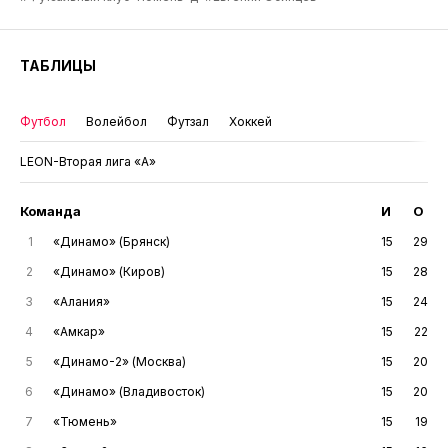
ТАБЛИЦЫ
Футбол
Волейбол
Футзал
Хоккей
LEON-Вторая лига «А»
Команда
И
О
1
«Динамо» (Брянск)
15
29
2
«Динамо» (Киров)
15
28
3
«Алания»
15
24
4
«Амкар»
15
22
5
«Динамо-2» (Москва)
15
20
6
«Динамо» (Владивосток)
15
20
7
«Тюмень»
15
19