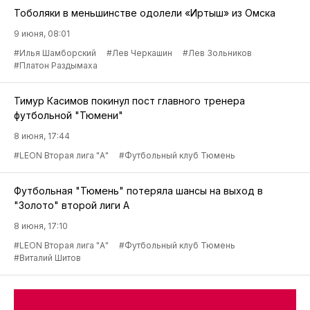
Тоболяки в меньшинстве одолели «Иртыш» из Омска
9 июня, 08:01
#Илья Шамборский
#Лев Черкашин
#Лев Зольников
#Платон Раздымаха
Тимур Касимов покинул пост главного тренера
футбольной "Тюмени"
8 июня, 17:44
#LEON Вторая лига "А"
#Футбольный клуб Тюмень
Футбольная "Тюмень" потеряла шансы на выход в
"Золото" второй лиги А
8 июня, 17:10
#LEON Вторая лига "А"
#Футбольный клуб Тюмень
#Виталий Шитов