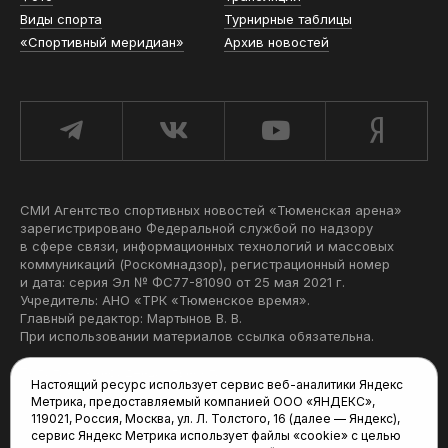
Виды спорта
Турнирные таблицы
«Спортивный меридиан»
Архив новостей
СМИ Агентство спортивных новостей «Тюменская арена»
зарегистрировано Федеральной службой по надзору
в сфере связи, информационных технологий и массовых
коммуникаций (Роскомнадзор), регистрационный номер
и дата: серия Эл № ФС77-81090 от 25 мая 2021 г.
Учредитель: АНО «ТРК «Тюменское время».
Главный редактор: Мартынов В. В.
При использовании материалов ссылка обязательна.
Политика конфиденциальности
Настоящий ресурс использует сервис веб-аналитики Яндекс
Метрика, предоставляемый компанией ООО «ЯНДЕКС»,
Редакция:
119021, Россия, Москва, ул. Л. Толстого, 16 (далее — Яндекс),
сервис Яндекс Метрика использует файлы «cookie» с целью
625035, Тюмень, пр. Геологоразведчиков, 28А