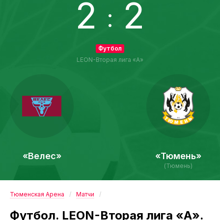
2
2
:
Футбол
LEON-Вторая лига «А»
«Велес»
«Тюмень»
(Тюмень)
Тюменская Арена
Матчи
Футбол. LEON-Вторая лига «А».