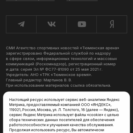
СМИ Агентство спортивных новостей «Тюменская арена»
зарегистрировано Федеральной службой по надзору
в сфере связи, информационных технологий и массовых
коммуникаций (Роскомнадзор), регистрационный номер
и дата: серия Эл № ФС77-81090 от 25 мая 2021 г.
Учредитель: АНО «ТРК «Тюменское время».
Главный редактор: Мартынов В. В.
При использовании материалов ссылка обязательна.
Политика конфиденциальности
Настоящий ресурс использует сервис веб-аналитики Яндекс
Метрика, предоставляемый компанией ООО «ЯНДЕКС»,
Редакция:
119021, Россия, Москва, ул. Л. Толстого, 16 (далее — Яндекс),
сервис Яндекс Метрика использует файлы «cookie» с целью
625035, Тюмень, пр. Геологоразведчиков, 28А
сбора технических данных посетителей для обеспечения
(3452) 68-22-28
работоспособности и улучшения качества обслуживания.
tum-arena@mail.ru
Продолжая использовать ресурс, Вы автоматически