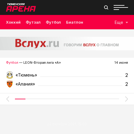
Хоккей
Футзал
Футбол
Биатлон
Еще
Лыжные гонки
Волейбол
Плавание
Дзюдо
Скалолазание
Велоспорт
Бокс
Футбол
— LEON-Вторая лига «А»
14 июня
2
«Тюмень»
2
«Алания»
23 октября 2021, 15:00