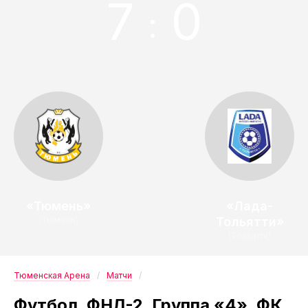
7
0
:
«Тюмень»
«Лада-
(Тюмень)
Тольятти»
(Тольятти)
Тюменская Арена
Матчи
Футбол. ФНЛ-2. Группа «4». ФК