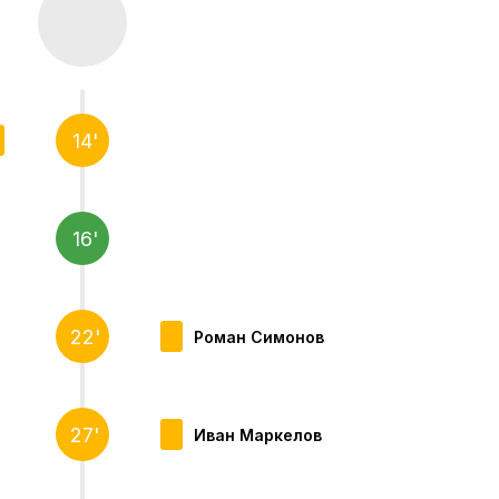
14'
16'
22'
Роман Симонов
27'
Иван Маркелов