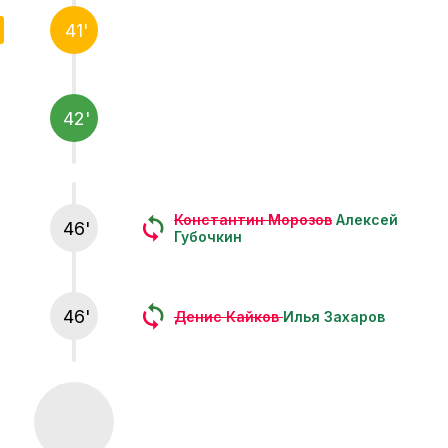
41'
42'
Константин Морозов
Алексей
46'
Губочкин
46'
Денис Кайков
Илья Захаров