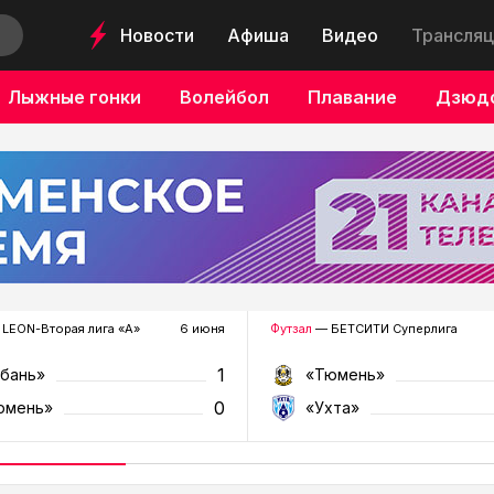
Новости
Афиша
Видео
Трансляц
Лыжные гонки
Волейбол
Плавание
Дзюд
LEON-Вторая лига «А»
6 июня
Футзал
— БЕТСИТИ Суперлига
1
убань»
«Тюмень»
0
юмень»
«Ухта»