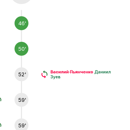
46'
50'
Василий Пьянченко
Даниил
52'
Зуев
59'
59'