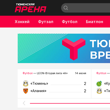
Хоккей
Футзал
Футбол
Биатлон
Бокс
Футбол
— LEON-Вторая лига «А»
14 июня
Футбол
— 
2
«Тюмень»
«К
2
«Алания»
«Т