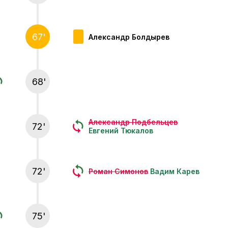
67'
Александр Болдырев
68'
Александр Подбельцев
72'
Евгений Тюкалов
72'
Роман Симонов
Вадим Карев
75'