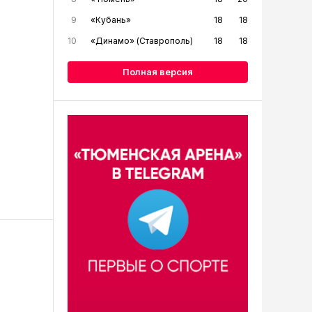
9
«Кубань»
18
18
10
«Динамо» (Ставрополь)
18
18
Полная версия