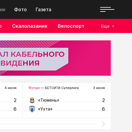
ии
Фото
Газета
о
Скалолазание
Велоспорт
Еще
4 июня
Футзал
— БЕТСИТИ Суперлига
3 июня
Футзал
—
2
2
«Тюмень»
«У
6
6
«Ухта»
«Т