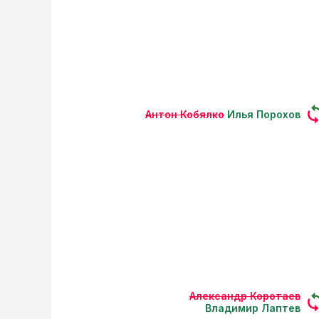
Антон Кобялко
Илья Порохов
Александр Коротаев
Владимир Лаптев