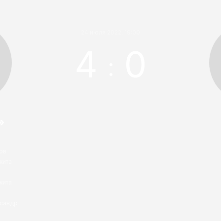
24 июля 2022, 19:00
4
0
:
»
ов
кита
кита
ксандр