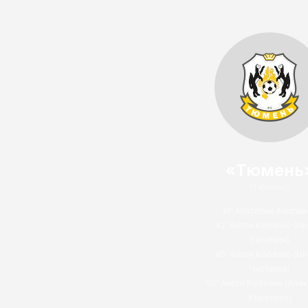
«Тюмень
(Тюмень)
16' Анатолий Анисим
42' Антон Кобялко (Ни
Касаткин)
46' Антон Кобялко (Ни
Чистяков)
50' Антон Кобялко (Але
Коротаев)