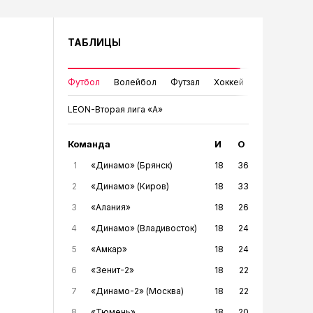
ТАБЛИЦЫ
Футбол
Волейбол
Футзал
Хоккей
LEON-Вторая лига «А»
Команда
И
О
1
«Динамо» (Брянск)
18
36
2
«Динамо» (Киров)
18
33
3
«Алания»
18
26
4
«Динамо» (Владивосток)
18
24
5
«Амкар»
18
24
6
«Зенит-2»
18
22
7
«Динамо-2» (Москва)
18
22
8
«Тюмень»
18
20