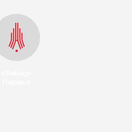
«Амкар-
Пермь»
(Пермь)