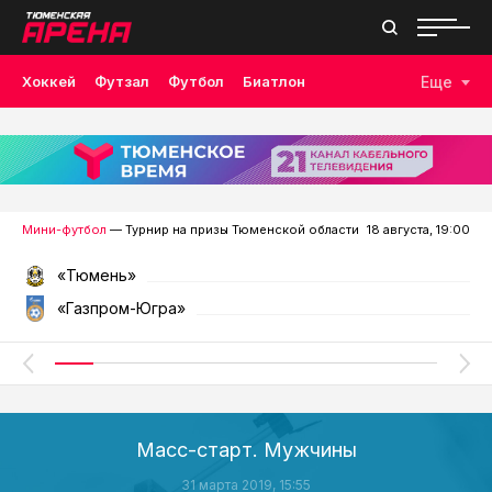
Хоккей
Футзал
Футбол
Биатлон
Еще
Лыжные гонки
Волейбол
Плавание
Дзюдо
Скалолазание
Велоспорт
Бокс
Мини-футбол
— Турнир на призы Тюменской области
18 августа, 19:00
«Тюмень»
«Газпром-Югра»
Масс-старт. Мужчины
31 марта 2019, 15:55