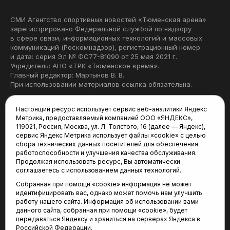
СМИ Агентство спортивных новостей «Тюменская арена»
зарегистрировано Федеральной службой по надзору
в сфере связи, информационных технологий и массовых
коммуникаций (Роскомнадзор), регистрационный номер
и дата: серия Эл № ФС77-81090 от 25 мая 2021 г.
Учредитель: АНО «ТРК «Тюменское время».
Главный редактор: Мартынов В. В.
При использовании материалов ссылка обязательна.
Политика конфиденциальности
Настоящий ресурс использует сервис веб-аналитики Яндекс
Метрика, предоставляемый компанией ООО «ЯНДЕКС»,
Редакция:
119021, Россия, Москва, ул. Л. Толстого, 16 (далее — Яндекс),
сервис Яндекс Метрика использует файлы «cookie» с целью
625035, Тюмень, пр. Геологоразведчиков, 28А
сбора технических данных посетителей для обеспечения
(3452) 68-22-28
работоспособности и улучшения качества обслуживания.
tum-arena@mail.ru
Продолжая использовать ресурс, Вы автоматически
соглашаетесь с использованием данных технологий.
Отдел продаж:
Собранная при помощи «cookie» информация не может
(3452) 68-89-78
идентифицировать вас, однако может помочь нам улучшить
kotovaev@sibinformburo.ru
работу нашего сайта. Информация об использовании вами
данного сайта, собранная при помощи «cookie», будет
передаваться Яндексу и храниться на серверах Яндекса в
Российской Федерации.