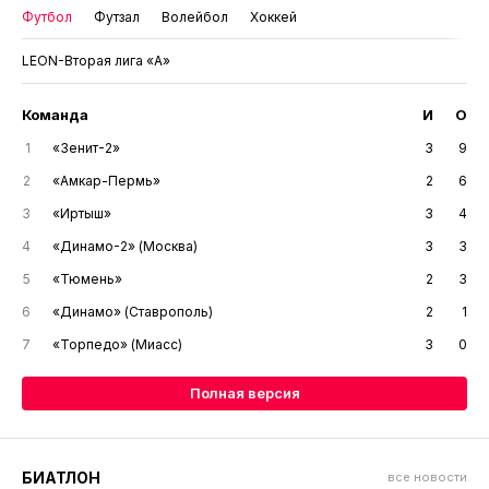
Футбол
Футзал
Волейбол
Хоккей
LEON-Вторая лига «А»
Команда
И
О
1
«Зенит-2»
3
9
2
«Амкар-Пермь»
2
6
3
«Иртыш»
3
4
4
«Динамо-2» (Москва)
3
3
5
«Тюмень»
2
3
6
«Динамо» (Ставрополь)
2
1
7
«Торпедо» (Миасс)
3
0
Полная версия
БИАТЛОН
все новости