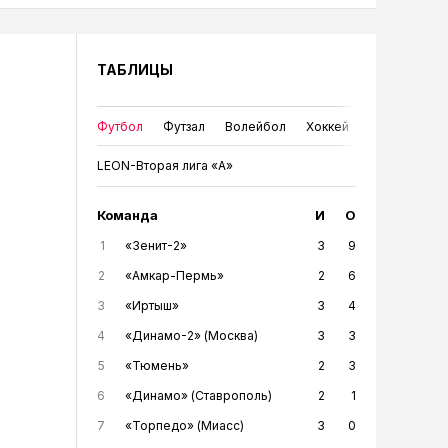
ТАБЛИЦЫ
Футбол
Футзал
Волейбол
Хоккей
LEON-Вторая лига «А»
Команда
И
О
1
«Зенит-2»
3
9
2
«Амкар-Пермь»
2
6
3
«Иртыш»
3
4
4
«Динамо-2» (Москва)
3
3
5
«Тюмень»
2
3
6
«Динамо» (Ставрополь)
2
1
7
«Торпедо» (Миасс)
3
0