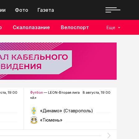
ии
Фото
Газета
о
Скалолазание
Велоспорт
Еще
уста, 19:00
Футбол
— LEON-Вторая лига
8 августа, 19:00
Хоккей
—
«А»
«Динамо» (Ставрополь)
«Р
«Тюмень»
«Г