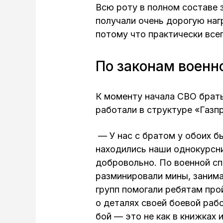
Всю роту в полном составе 
получали очень дорогую нагр
потому что практически все
По законам военн
К моменту начала СВО брать
работали в структуре «Газп
— У нас с братом у обоих б
находились наши однокурсни
добровольно. По военной сп
разминировали мины, заним
групп помогали ребятам про
о деталях своей боевой раб
бой — это не как в книжках 