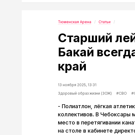
Тюменская Арена
Статьи
Старший лей
Бакай всегд
край
13 ноября 2025, 13:31
Здоровый образ жизни (ЗОЖ)
#СВО
#
- Полиатлон, лёгкая атлети
коллективов. В Чебоксары м
место в перетягивании канат
на столе в кабинете дирек