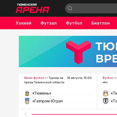
Хоккей
Футзал
Футбол
Биатлон
Бокс
Мини-футбол
— Турнир на
18 августа, 19:00
Футбол
— 
призы Тюменской области
«А»
«Тюмень»
«Т
«Газпром-Югра»
«Т