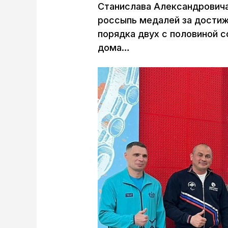
Станислава Александровича
россыпь медалей за достиж
порядка двух с половиной со
дома…