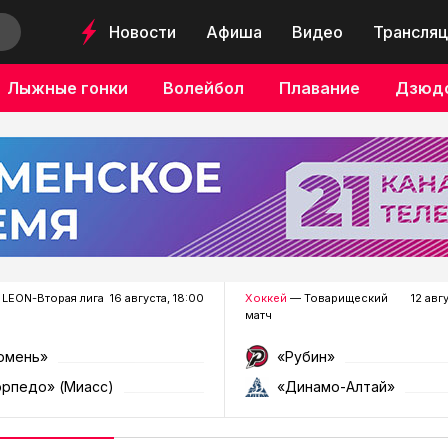
Новости
Афиша
Видео
Трансляц
Лыжные гонки
Волейбол
Плавание
Дзюд
LEON-Вторая лига
16 августа, 18:00
Хоккей
— Товарищеский
12 авг
матч
юмень»
«Рубин»
орпедо» (Миасс)
«Динамо-Алтай»