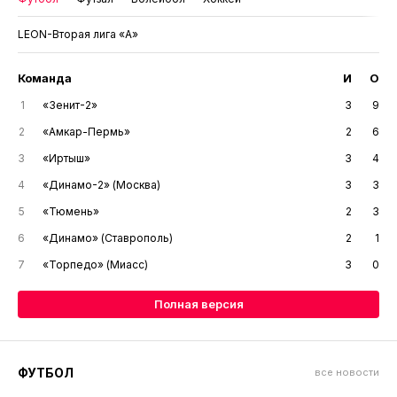
LEON-Вторая лига «А»
Команда
И
О
1
«Зенит-2»
3
9
2
«Амкар-Пермь»
2
6
3
«Иртыш»
3
4
4
«Динамо-2» (Москва)
3
3
5
«Тюмень»
2
3
6
«Динамо» (Ставрополь)
2
1
7
«Торпедо» (Миасс)
3
0
Полная версия
ФУТБОЛ
все новости