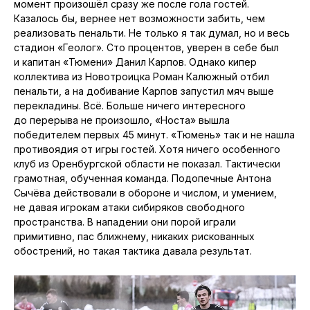
момент произошёл сразу же после гола гостей.
Казалось бы, вернее нет возможности забить, чем
реализовать пенальти. Не только я так думал, но и весь
стадион «Геолог». Сто процентов, уверен в себе был
и капитан «Тюмени» Данил Карпов. Однако кипер
коллектива из Новотроицка Роман Калюжный отбил
пенальти, а на добивание Карпов запустил мяч выше
перекладины. Всё. Больше ничего интересного
до перерыва не произошло, «Носта» вышла
победителем первых 45 минут. «Тюмень» так и не нашла
противоядия от игры гостей. Хотя ничего особенного
клуб из Оренбургской области не показал. Тактически
грамотная, обученная команда. Подопечные Антона
Сычёва действовали в обороне и числом, и умением,
не давая игрокам атаки сибиряков свободного
пространства. В нападении они порой играли
примитивно, пас ближнему, никаких рискованных
обострений, но такая тактика давала результат.