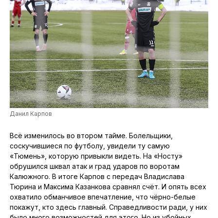
Данил Карпов
Всё изменилось во втором тайме. Болельщики,
соскучившиеся по футболу, увидели ту самую
«Тюмень», которую привыкли видеть. На «Носту»
обрушился шквал атак и град ударов по воротам
Калюжного. В итоге Карпов с передач Владислава
Тюрина и Максима Казанкова сравнял счёт. И опять всех
охватило обманчивое впечатление, что чёрно-белые
покажут, кто здесь главный. Справедливости ради, у них
было много возможностей для этого. Но из убойных