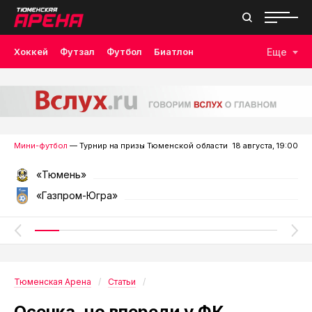
Хоккей
Футзал
Футбол
Биатлон
Еще
Лыжные гонки
Волейбол
Плавание
Дзюдо
Скалолазание
Велоспорт
Бокс
Мини-футбол
— Турнир на призы Тюменской области
18 августа, 19:00
«Тюмень»
«Газпром-Югра»
Тюменская Арена
Статьи
Осечка, но впереди у ФК