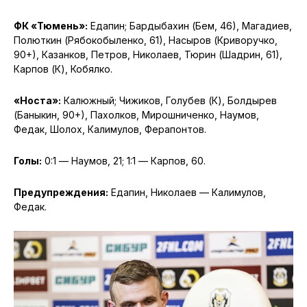
ФК «Тюмень»
:
Едапин; Бардыбахин (Бем, 46), Магадиев,
Полюткин (Рябокобыленко, 61), Насыров (Криворучко,
90+), Казанков, Петров, Николаев, Тюрин (Шадрин, 61),
Карпов (К), Кобялко.
«Носта»:
Калюжный; Чижиков, Голубев (К), Болдырев
(Баныкин, 90+), Пахолков, Мирошниченко, Наумов,
Федак, Шолох, Калимулов, Ферапонтов.
Голы:
0:1 — Наумов, 21; 1:1 — Карпов, 60.
Предупреждения:
Едапин, Николаев — Калимулов,
Федак.