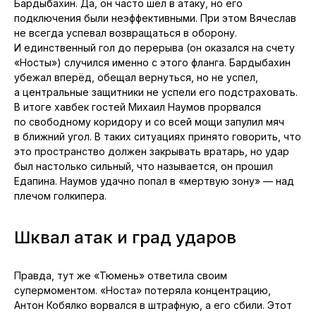
Бардыбахин. Да, он часто шёл в атаку, но его
подключения были неэффективными. При этом Вячеслав
не всегда успевал возвращаться в оборону.
И единственный гол до перерыва (он оказался на счету
«Носты») случился именно с этого фланга. Бардыбахин
убежал вперёд, обещал вернуться, но не успел,
а центральные защитники не успели его подстраховать.
В итоге хавбек гостей Михаил Наумов прорвался
по свободному коридору и со всей мощи запулил мяч
в ближний угол. В таких ситуациях принято говорить, что
это пространство должен закрывать вратарь, но удар
был настолько сильный, что называется, он прошил
Едапина. Наумов удачно попал в «мертвую зону» — над
плечом голкипера.
Шквал атак и град ударов
Правда, тут же «Тюмень» ответила своим
супермоментом. «Носта» потеряла концентрацию,
Антон Кобялко ворвался в штрафную, а его сбили. Этот