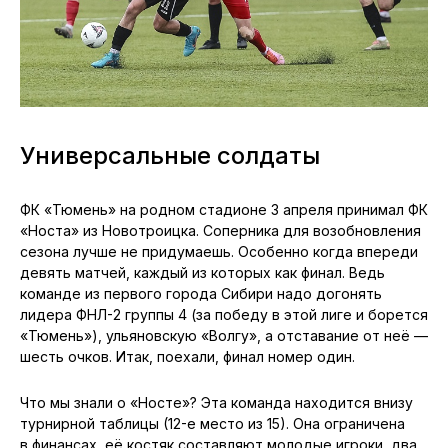
Универсальные солдаты
ФК «Тюмень» на родном стадионе 3 апреля принимал ФК
«Носта» из Новотроицка. Соперника для возобновления
сезона лучше не придумаешь. Особенно когда впереди
девять матчей, каждый из которых как финал. Ведь
команде из первого города Сибири надо догонять
лидера ФНЛ-2 группы 4 (за победу в этой лиге и борется
«Тюмень»), ульяновскую «Волгу», а отставание от неё —
шесть очков. Итак, поехали, финал номер один.
Что мы знали о «Носте»? Эта команда находится внизу
турнирной таблицы (12-е место из 15). Она ограничена
в финансах, её костяк составляют молодые игроки, два