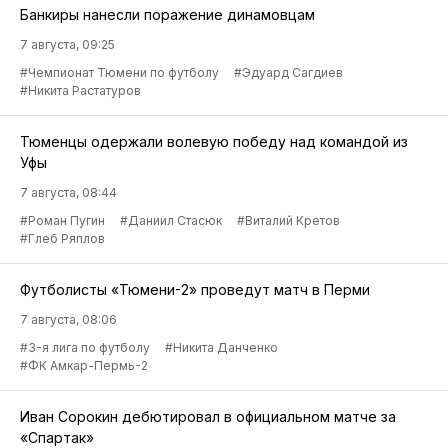
Банкиры нанесли поражение динамовцам
7 августа, 09:25
#Чемпионат Тюмени по футболу
#Эдуард Сагдиев
#Никита Растатуров
Тюменцы одержали волевую победу над командой из
Уфы
7 августа, 08:44
#Роман Пугин
#Даниил Стасюк
#Виталий Кретов
#Глеб Ряплов
Футболисты «Тюмени-2» проведут матч в Перми
7 августа, 08:06
#3-я лига по футболу
#Никита Данченко
#ФК Амкар-Пермь-2
Иван Сорокин дебютировал в официальном матче за
«Спартак»