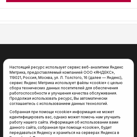
АСН «ТЮМЕНСКАЯ АРЕНА»
Новости
Статьи
Настоящий ресурс использует сервис веб-аналитики Яндекс
Афиша
Видео
Метрика, предоставляемый компанией ООО «ЯНДЕКС»,
Фото
Трансляции
119021, Россия, Москва, ул. Л. Толстого, 16 (далее — Яндекс),
сервис Яндекс Метрика использует файлы «cookie» с целью
Виды спорта
Турнирные таблицы
сбора технических данных посетителей для обеспечения
«Спортивный меридиан»
Архив новостей
работоспособности и улучшения качества обслуживания.
Продолжая использовать ресурс, Вы автоматически
соглашаетесь с использованием данных технологий.
Собранная при помощи «cookie» информация не может
идентифицировать вас, однако может помочь нам улучшить
работу нашего сайта. Информация об использовании вами
данного сайта, собранная при помощи «cookie», будет
передаваться Яндексу и храниться на серверах Яндекса в