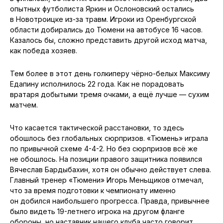
опытных футболиста Яркин и Ослоновский остались
в Новотроицке из-за травм. Игроки из Оренбургской
области добирались до Тюмени на автобусе 16 часов.
Казалось бы, сложно представить другой исход матча,
как победа хозяев.
Тем более в этот день голкиперу чёрно-белых Максиму
Едапину исполнилось 22 года. Как не порадовать
вратаря добытыми тремя очками, а ещё лучше — сухим
матчем.
Что касается тактической расстановки, то здесь
обошлось без глобальных сюрпризов. «Тюмень» играла
по привычной схеме 4-4-2. Но без сюрпризов всё же
не обошлось. На позиции правого защитника появился
Вячеслав Бардыбахин, хотя он обычно действует слева.
Главный тренер «Тюмени» Игорь Меньщиков отмечал,
что за время подготовки к чемпионату именно
он добился наибольшего прогресса. Правда, привычнее
было видеть 19-летнего игрока на другом фланге
обороны, но наставник нашего клуба часто говорит