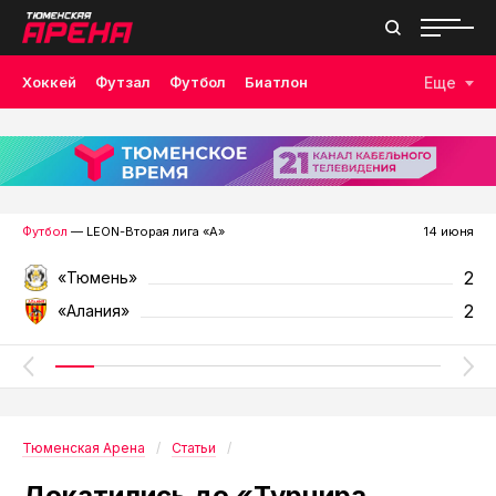
Хоккей
Футзал
Футбол
Биатлон
Еще
Лыжные гонки
Волейбол
Плавание
Дзюдо
Скалолазание
Велоспорт
Бокс
Футбол
— LEON-Вторая лига «А»
14 июня
2
«Тюмень»
2
«Алания»
Тюменская Арена
Статьи
Докатились до «Турнира