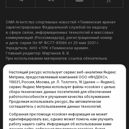
СМИ Агентство спортивных новостей «Тюменская арена»
зарегистрировано Федеральной службой по надзору
в сфере связи, информационных технологий и массовых
коммуникаций (Роскомнадзор), регистрационный номер
и дата: серия Эл № ФС77-81090 от 25 мая 2021 г.
Учредитель: АНО «ТРК «Тюменское время».
Главный редактор: Мартынов В. В.
При использовании материалов ссылка обязательна.
Политика конфиденциальности
Настоящий ресурс использует сервис веб-аналитики Яндекс
Метрика, предоставляемый компанией ООО «ЯНДЕКС»,
Редакция:
119021, Россия, Москва, ул. Л. Толстого, 16 (далее — Яндекс),
сервис Яндекс Метрика использует файлы «cookie» с целью
625035, Тюмень, пр. Геологоразведчиков, 28А
сбора технических данных посетителей для обеспечения
(3452) 68-22-28
работоспособности и улучшения качества обслуживания.
tum-arena@mail.ru
Продолжая использовать ресурс, Вы автоматически
соглашаетесь с использованием данных технологий.
Отдел продаж:
Собранная при помощи «cookie» информация не может
(3452) 68-89-78
идентифицировать вас, однако может помочь нам улучшить
kotovaev@sibinformburo.ru
работу нашего сайта. Информация об использовании вами
данного сайта, собранная при помощи «cookie», будет