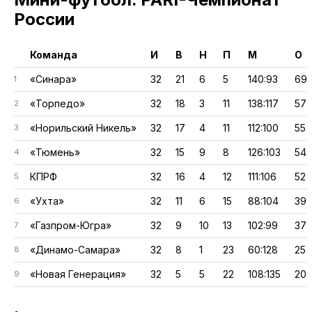
России
Команда
И
В
Н
П
М
О
«Синара»
32
21
6
5
140:93
69
1
«Торпедо»
32
18
3
11
138:117
57
2
«Норильский Никель»
32
17
4
11
112:100
55
3
«Тюмень»
32
15
9
8
126:103
54
4
КПРФ
32
16
4
12
111:106
52
5
«Ухта»
32
11
6
15
88:104
39
6
«Газпром-Югра»
32
9
10
13
102:99
37
7
«Динамо-Самара»
32
8
1
23
60:128
25
8
«Новая Генерация»
32
5
5
22
108:135
20
9