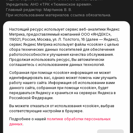
Учредитель: АНО «ТРК «Тюменское время».
Главный редактор: Мартынов В. В.
При использовании материалов ссылка обязательна.
Политика конфиденциальности
Настоящий ресурс использует сервис веб-аналитики Яндекс
Метрика, предоставляемый компанией ООО «ЯНДЕКС»,
Редакция:
119021, Россия, Москва, ул. Л. Толстого, 16 (далее — Яндекс),
сервис Яндекс Метрика использует файлы «cookie» с целью
625035, Тюмень, пр. Геологоразведчиков, 28А
сбора технических данных посетителей для обеспечения
(3452) 68-22-28
работоспособности и улучшения качества обслуживания.
tum-arena@mail.ru
Продолжая использовать ресурс, Вы автоматически
соглашаетесь с использованием данных технологий.
Отдел продаж:
Собранная при помощи «cookie» информация не может
(3452) 68-89-78
идентифицировать вас, однако может помочь нам улучшить
kotovaev@sibinformburo.ru
работу нашего сайта. Информация об использовании вами
данного сайта, собранная при помощи «cookie», будет
передаваться Яндексу и храниться на серверах Яндекса в
Российской Федерации.
Вы можете отказаться от использования «cookie», выбрав
соответствующие настройки в браузере.
Подробнее о нашей
политике обработки персональных
© 2001-2026 Агентство спортивных новостей
данных
.
6+
«Тюменская арена»