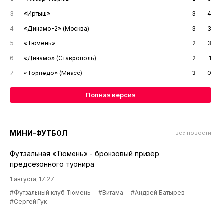
3
«Иртыш»
3
4
4
«Динамо-2» (Москва)
3
3
5
«Тюмень»
2
3
6
«Динамо» (Ставрополь)
2
1
7
«Торпедо» (Миасс)
3
0
Полная версия
МИНИ-ФУТБОЛ
все новости
Футзальная «Тюмень» - бронзовый призёр
предсезонного турнира
1 августа, 17:27
#Футзальный клуб Тюмень
#Витама
#Андрей Батырев
#Сергей Гук