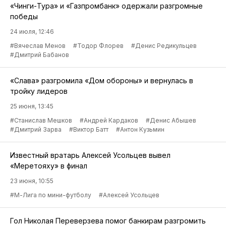
«Чинги-Тура» и «Газпромбанк» одержали разгромные
победы
24 июля, 12:46
#Вячеслав Менов
#Тодор Флорев
#Денис Редикульцев
#Дмитрий Бабанов
«Слава» разгромила «Дом обороны» и вернулась в
тройку лидеров
25 июня, 13:45
#Станислав Мешков
#Андрей Кардаков
#Денис Абышев
#Дмитрий Зарва
#Виктор Батт
#Антон Кузьмин
Известный вратарь Алексей Усольцев вывел
«Меретояху» в финал
23 июня, 10:55
#М-Лига по мини-футболу
#Алексей Усольцев
Гол Николая Переверзева помог банкирам разгромить