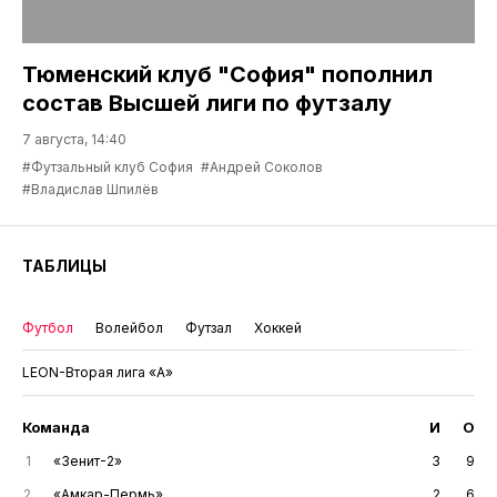
Тюменский клуб "София" пополнил
состав Высшей лиги по футзалу
7 августа, 14:40
#Футзальный клуб София
#Андрей Соколов
#Владислав Шпилёв
ТАБЛИЦЫ
Футбол
Волейбол
Футзал
Хоккей
LEON-Вторая лига «А»
Команда
И
О
1
«Зенит-2»
3
9
2
«Амкар-Пермь»
2
6