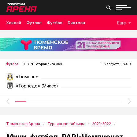
Хоккей
Футзал
Футбол
Биатлон
Еще
Лыжные гонки
Волейбол
Плавание
Дзюдо
Скалолазание
Велоспорт
Бокс
Футбол
— LEON-Вторая лига «А»
16 августа, 18:00
«Тюмень»
«Торпедо» (Миасс)
Тюменская Арена
Турнирные таблицы
2021-2022
Мини-футбол. PARI-Чемпионат