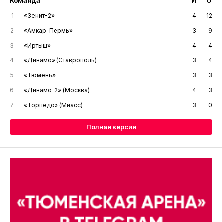
Команда
И
О
1
«Зенит-2»
4
12
2
«Амкар-Пермь»
3
9
3
«Иртыш»
4
4
4
«Динамо» (Ставрополь)
3
4
5
«Тюмень»
3
3
6
«Динамо-2» (Москва)
4
3
7
«Торпедо» (Миасс)
3
0
Полная версия