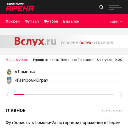
Хоккей
Футзал
Футбол
Биатлон
Еще
Лыжные гонки
Волейбол
Плавание
Дзюдо
Скалолазание
Велоспорт
Бокс
Мини-футбол
— Турнир на призы Тюменской области
18 августа, 19:00
«Тюмень»
«Газпром-Югра»
ГЛАВНОЕ
все новости
Футболисты «Тюмени-2» потерпели поражение в Перми