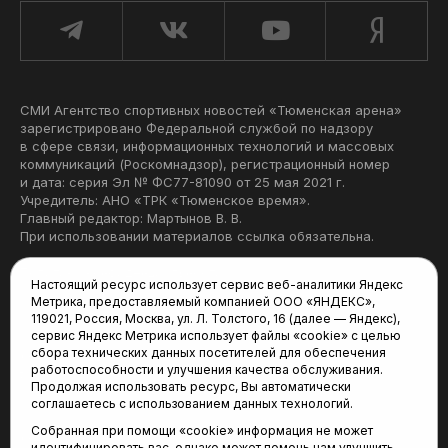
СМИ Агентство спортивных новостей «Тюменская арена»
зарегистрировано Федеральной службой по надзору
в сфере связи, информационных технологий и массовых
коммуникаций (Роскомнадзор), регистрационный номер
и дата: серия Эл № ФС77-81090 от 25 мая 2021 г.
Учредитель: АНО «ТРК «Тюменское время».
Главный редактор: Мартынов В. В.
При использовании материалов ссылка обязательна.
Политика конфиденциальности
Настоящий ресурс использует сервис веб-аналитики Яндекс
Метрика, предоставляемый компанией ООО «ЯНДЕКС»,
Редакция:
119021, Россия, Москва, ул. Л. Толстого, 16 (далее — Яндекс),
сервис Яндекс Метрика использует файлы «cookie» с целью
625035, Тюмень, пр. Геологоразведчиков, 28А
сбора технических данных посетителей для обеспечения
(3452) 68-22-28
работоспособности и улучшения качества обслуживания.
tum-arena@mail.ru
Продолжая использовать ресурс, Вы автоматически
соглашаетесь с использованием данных технологий.
Отдел продаж:
Собранная при помощи «cookie» информация не может
(3452) 68-89-78
идентифицировать вас, однако может помочь нам улучшить