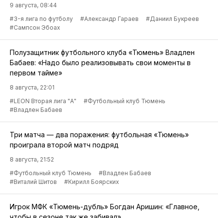
9 августа, 08:44
#3-я лига по футболу
#Александр Гараев
#Даниил Букреев
#Сампсон Эбоах
Полузащитник футбольного клуба «Тюмень» Владлен
Бабаев: «Надо было реализовывать свои моменты в
первом тайме»
8 августа, 22:01
#LEON Вторая лига "А"
#Футбольный клуб Тюмень
#Владлен Бабаев
Три матча — два поражения: футбольная «Тюмень»
проиграла второй матч подряд
8 августа, 21:52
#Футбольный клуб Тюмень
#Владлен Бабаев
#Виталий Шитов
#Кирилл Боярских
Игрок МФК «Тюмень-дубль» Богдан Аришин: «Главное,
чтобы в сезоне так же забивал»