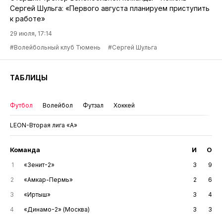
Сергей Шульга: «Первого августа планируем приступить
к работе»
29 июля, 17:14
#Волейбольный клуб Тюмень
#Сергей Шульга
ТАБЛИЦЫ
Футбол
Волейбол
Футзал
Хоккей
LEON-Вторая лига «А»
Команда
И
О
1
«Зенит-2»
3
9
2
«Амкар-Пермь»
2
6
3
«Иртыш»
3
4
4
«Динамо-2» (Москва)
3
3