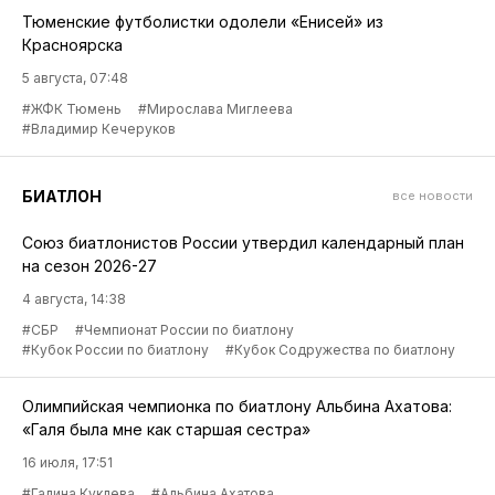
Тюменские футболистки одолели «Енисей» из
Красноярска
5 августа, 07:48
#ЖФК Тюмень
#Мирослава Миглеева
#Владимир Кечеруков
БИАТЛОН
все новости
Союз биатлонистов России утвердил календарный план
на сезон 2026-27
4 августа, 14:38
#СБР
#Чемпионат России по биатлону
#Кубок России по биатлону
#Кубок Содружества по биатлону
Олимпийская чемпионка по биатлону Альбина Ахатова:
«Галя была мне как старшая сестра»
16 июля, 17:51
#Галина Куклева
#Альбина Ахатова