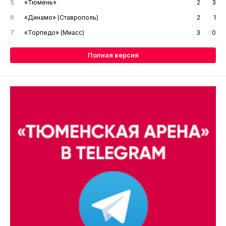
5
«Тюмень»
2
3
6
«Динамо» (Ставрополь)
2
1
7
«Торпедо» (Миасс)
3
0
Полная версия