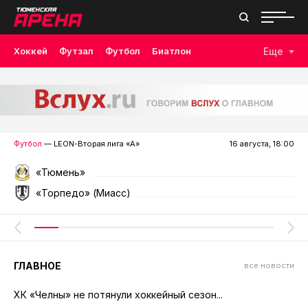
Хоккей
Футзал
Футбол
Биатлон
Еще
Лыжные гонки
Волейбол
Плавание
Дзюдо
Скалолазание
Велоспорт
Бокс
Футбол
— LEON-Вторая лига «А»
16 августа, 18:00
«Тюмень»
«Торпедо» (Миасс)
ГЛАВНОЕ
все новости
ХК «Челны» не потянули хоккейный сезон...