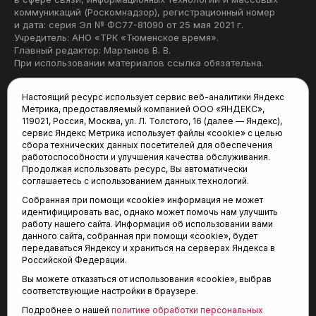
коммуникаций (Роскомнадзор), регистрационный номер
и дата: серия Эл № ФС77-81090 от 25 мая 2021 г.
Учредитель: АНО «ТРК «Тюменское время».
Главный редактор: Мартынов В. В.
При использовании материалов ссылка обязательна.
Политика конфиденциальности
Настоящий ресурс использует сервис веб-аналитики Яндекс
Метрика, предоставляемый компанией ООО «ЯНДЕКС»,
Редакция:
119021, Россия, Москва, ул. Л. Толстого, 16 (далее — Яндекс),
сервис Яндекс Метрика использует файлы «cookie» с целью
625035, Тюмень, пр. Геологоразведчиков, 28А
сбора технических данных посетителей для обеспечения
(3452) 68-22-28
работоспособности и улучшения качества обслуживания.
tum-arena@mail.ru
Продолжая использовать ресурс, Вы автоматически
соглашаетесь с использованием данных технологий.
Отдел продаж:
Собранная при помощи «cookie» информация не может
(3452) 68-89-78
идентифицировать вас, однако может помочь нам улучшить
kotovaev@sibinformburo.ru
работу нашего сайта. Информация об использовании вами
данного сайта, собранная при помощи «cookie», будет
передаваться Яндексу и храниться на серверах Яндекса в
Российской Федерации.
Вы можете отказаться от использования «cookie», выбрав
соответствующие настройки в браузере.
Подробнее о нашей
политике обработки персональных