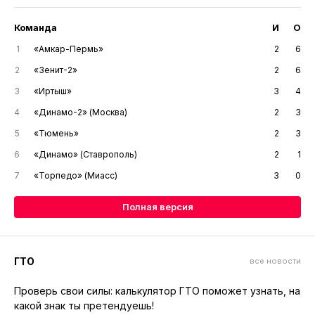
Команда
И
О
1
«Амкар-Пермь»
2
6
2
«Зенит-2»
2
6
3
«Иртыш»
3
4
4
«Динамо-2» (Москва)
2
3
5
«Тюмень»
2
3
6
«Динамо» (Ставрополь)
2
1
7
«Торпедо» (Миасс)
3
0
Полная версия
ГТО
все новости
Проверь свои силы: калькулятор ГТО поможет узнать, на
какой знак ты претендуешь!