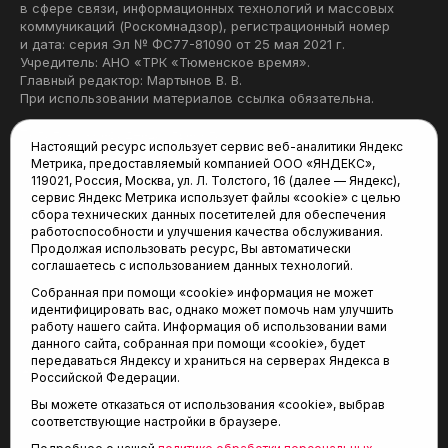
в сфере связи, информационных технологий и массовых
коммуникаций (Роскомнадзор), регистрационный номер
и дата: серия Эл № ФС77-81090 от 25 мая 2021 г.
Учредитель: АНО «ТРК «Тюменское время».
Главный редактор: Мартынов В. В.
При использовании материалов ссылка обязательна.
Политика конфиденциальности
Настоящий ресурс использует сервис веб-аналитики Яндекс
Метрика, предоставляемый компанией ООО «ЯНДЕКС»,
Редакция:
119021, Россия, Москва, ул. Л. Толстого, 16 (далее — Яндекс),
сервис Яндекс Метрика использует файлы «cookie» с целью
625035, Тюмень, пр. Геологоразведчиков, 28А
сбора технических данных посетителей для обеспечения
(3452) 68-22-28
работоспособности и улучшения качества обслуживания.
tum-arena@mail.ru
Продолжая использовать ресурс, Вы автоматически
соглашаетесь с использованием данных технологий.
Отдел продаж:
Собранная при помощи «cookie» информация не может
(3452) 68-89-78
идентифицировать вас, однако может помочь нам улучшить
kotovaev@sibinformburo.ru
работу нашего сайта. Информация об использовании вами
данного сайта, собранная при помощи «cookie», будет
передаваться Яндексу и храниться на серверах Яндекса в
Российской Федерации.
Вы можете отказаться от использования «cookie», выбрав
соответствующие настройки в браузере.