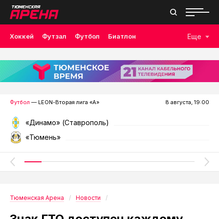
Хоккей
Футзал
Футбол
Биатлон
Еще
Лыжные гонки
Волейбол
Плавание
Дзюдо
Скалолазание
Велоспорт
Бокс
Футбол
— LEON-Вторая лига «А»
8 августа, 19:00
«Динамо» (Ставрополь)
«Тюмень»
Тюменская Арена
Новости
Знак ГТО доступен каждому