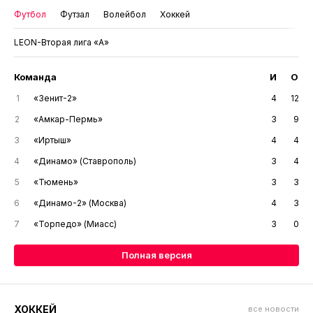
Футбол
Футзал
Волейбол
Хоккей
LEON-Вторая лига «А»
Команда
И
О
1
«Зенит-2»
4
12
2
«Амкар-Пермь»
3
9
3
«Иртыш»
4
4
4
«Динамо» (Ставрополь)
3
4
5
«Тюмень»
3
3
6
«Динамо-2» (Москва)
4
3
7
«Торпедо» (Миасс)
3
0
Полная версия
ХОККЕЙ
все новости