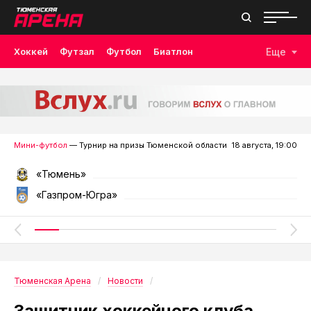
Хоккей
Футзал
Футбол
Биатлон
Еще
Лыжные гонки
Волейбол
Плавание
Дзюдо
Скалолазание
Велоспорт
Бокс
Мини-футбол
— Турнир на призы Тюменской области
18 августа, 19:00
«Тюмень»
«Газпром-Югра»
Тюменская Арена
Новости
Защитник хоккейного клуба