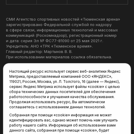
СМИ Агентство спортивных новостей «Тюменская арена»
зарегистрировано Федеральной службой по надзору
в сфере связи, информационных технологий и массовых
коммуникаций (Роскомнадзор), регистрационный номер
и дата: серия Эл № ФС77-81090 от 25 мая 2021 г.
Учредитель: АНО «ТРК «Тюменское время».
Главный редактор: Мартынов В. В.
При использовании материалов ссылка обязательна.
Политика конфиденциальности
Настоящий ресурс использует сервис веб-аналитики Яндекс
Метрика, предоставляемый компанией ООО «ЯНДЕКС»,
Редакция:
119021, Россия, Москва, ул. Л. Толстого, 16 (далее — Яндекс),
сервис Яндекс Метрика использует файлы «cookie» с целью
625035, Тюмень, пр. Геологоразведчиков, 28А
сбора технических данных посетителей для обеспечения
(3452) 68-22-28
работоспособности и улучшения качества обслуживания.
tum-arena@mail.ru
Продолжая использовать ресурс, Вы автоматически
соглашаетесь с использованием данных технологий.
Отдел продаж:
Собранная при помощи «cookie» информация не может
(3452) 68-89-78
идентифицировать вас, однако может помочь нам улучшить
kotovaev@sibinformburo.ru
работу нашего сайта. Информация об использовании вами
данного сайта, собранная при помощи «cookie», будет