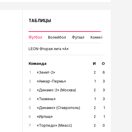
ТАБЛИЦЫ
Футбол
Волейбол
Футзал
Хоккей
LEON-Вторая лига «А»
Команда
И
О
1
«Зенит-2»
2
6
2
«Амкар-Пермь»
1
3
3
«Динамо-2» (Москва)
2
3
4
«Тюмень»
1
3
5
«Динамо» (Ставрополь)
2
1
6
«Иртыш»
2
1
7
«Торпедо» (Миасс)
2
0