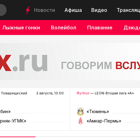
Новости
Афиша
Видео
Трансляц
Лыжные гонки
Волейбол
Плавание
Дзюд
 Товарищеский
2 августа, 13:00
Футбол
— LEON-Вторая лига «А»
убин»
«Тюмень»
орняк-УГМК»
«Амкар-Пермь»