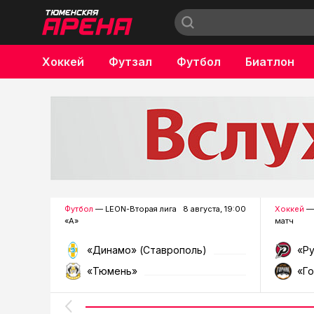
Хоккей
Футзал
Футбол
Биатлон
Бокс
Футбол
— LEON-Вторая лига
8 августа, 19:00
Хоккей
—
«А»
матч
«Динамо» (Ставрополь)
«Р
«Тюмень»
«Г