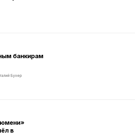
ным банкирам
талий Бухер
Тюмени»
ёл в