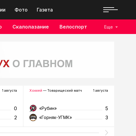
ии
Фото
Газета
о
Скалолазание
Велоспорт
Еще
1 августа
Хоккей
— Товарищеский матч
1 августа
Футбол
—
0
5
«Рубин»
«Д
2
3
«Горняк-УГМК»
«Т