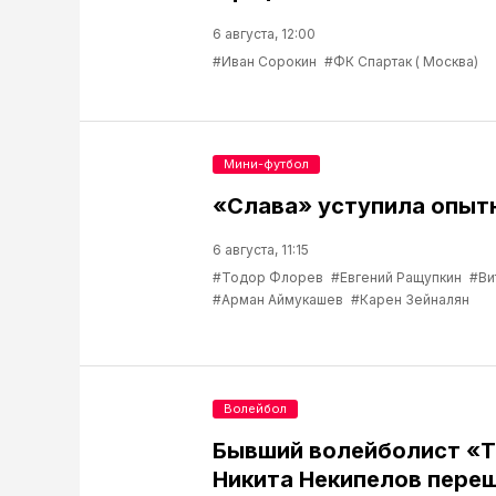
6 августа, 12:00
#Иван Сорокин
#ФК Спартак ( Москва)
Мини-футбол
«Слава» уступила опыт
6 августа, 11:15
#Тодор Флорев
#Евгений Ращупкин
#Ви
#Арман Аймукашев
#Карен Зейналян
Волейбол
Бывший волейболист «
Никита Некипелов переш