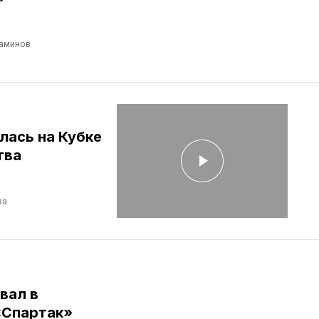
аминов
лась на Кубке
тва
ва
вал в
«Спартак»