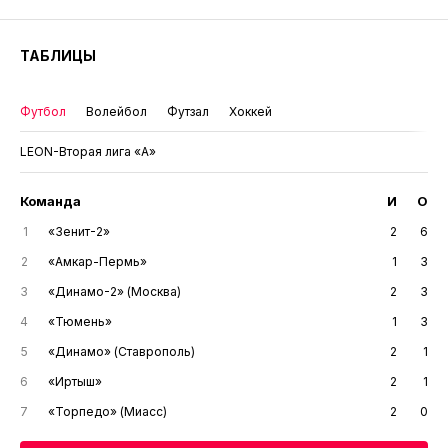
ТАБЛИЦЫ
Футбол
Волейбол
Футзал
Хоккей
LEON-Вторая лига «А»
Команда
И
О
1
«Зенит-2»
2
6
2
«Амкар-Пермь»
1
3
3
«Динамо-2» (Москва)
2
3
4
«Тюмень»
1
3
5
«Динамо» (Ставрополь)
2
1
6
«Иртыш»
2
1
7
«Торпедо» (Миасс)
2
0