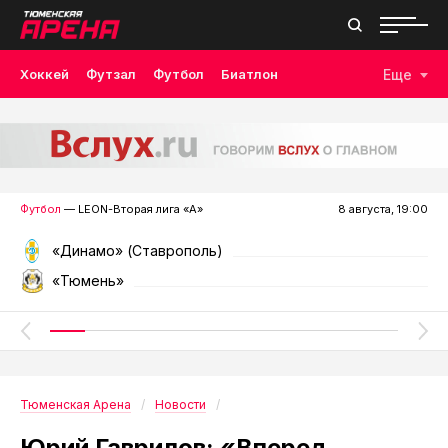
Хоккей
Футзал
Футбол
Биатлон
Еще
Лыжные гонки
Волейбол
Плавание
Дзюдо
Скалолазание
Велоспорт
Бокс
Футбол
— LEON-Вторая лига «А»
8 августа, 19:00
«Динамо» (Ставрополь)
«Тюмень»
Тюменская Арена
Новости
Юрий Гаврилов: «Вперед