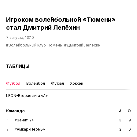
Игроком волейбольной «Тюмени»
стал Дмитрий Лепёхин
7 августа, 13:10
#Волейбольный клуб Тюмень
#Дмитрий Лепёхин
ТАБЛИЦЫ
Футбол
Волейбол
Футзал
Хоккей
LEON-Вторая лига «А»
Команда
И
О
1
«Зенит-2»
3
9
2
«Амкар-Пермь»
2
6