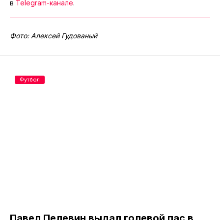
в
Telegram-канале
.
Фото: Алексей Гудованый
Футбол
Павел Пелевин выдал голевой пас в