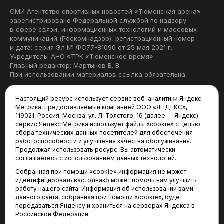
СМИ Агентство спортивных новостей «Тюменская арена»
зарегистрировано Федеральной службой по надзору
в сфере связи, информационных технологий и массовых
коммуникаций (Роскомнадзор), регистрационный номер
и дата: серия Эл № ФС77-81090 от 25 мая 2021 г.
Учредитель: АНО «ТРК «Тюменское время».
Главный редактор: Мартынов В. В.
При использовании материалов ссылка обязательна.
Политика конфиденциальности
Настоящий ресурс использует сервис веб-аналитики Яндекс
Метрика, предоставляемый компанией ООО «ЯНДЕКС»,
Редакция:
119021, Россия, Москва, ул. Л. Толстого, 16 (далее — Яндекс),
сервис Яндекс Метрика использует файлы «cookie» с целью
625035, Тюмень, пр. Геологоразведчиков, 28А
сбора технических данных посетителей для обеспечения
(3452) 68-22-28
работоспособности и улучшения качества обслуживания.
tum-arena@mail.ru
Продолжая использовать ресурс, Вы автоматически
соглашаетесь с использованием данных технологий.
Отдел продаж:
Собранная при помощи «cookie» информация не может
(3452) 68-89-78
идентифицировать вас, однако может помочь нам улучшить
kotovaev@sibinformburo.ru
работу нашего сайта. Информация об использовании вами
данного сайта, собранная при помощи «cookie», будет
передаваться Яндексу и храниться на серверах Яндекса в
Российской Федерации.