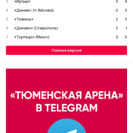
3
«Иртыш»
3
4
4
«Динамо-2» (Москва)
3
3
5
«Тюмень»
2
3
6
«Динамо» (Ставрополь)
2
1
7
«Торпедо» (Миасс)
3
0
Полная версия