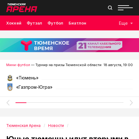
Хоккей
Футзал
Футбол
Биатлон
Еще
Лыжные гонки
Волейбол
Плавание
Дзюдо
Скалолазание
Велоспорт
Бокс
Мини-футбол
— Турнир на призы Тюменской области
18 августа, 19:00
«Тюмень»
«Газпром-Югра»
Тюменская Арена
Новости
Юные тюменцы идут вторыми в