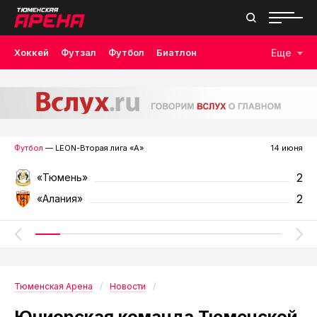
Хоккей
Футзал
Футбол
Биатлон
Еще
Лыжные гонки
Волейбол
Плавание
Дзюдо
Скалолазание
Велоспорт
Бокс
Футбол
— LEON-Вторая лига «А»
14 июня
2
«Тюмень»
2
«Алания»
Тюменская Арена
Новости
Юниорская команда Тюменской