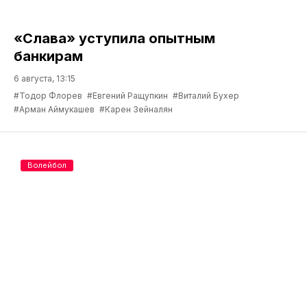
«Слава» уступила опытным
банкирам
6 августа, 13:15
#Тодор Флорев
#Евгений Ращупкин
#Виталий Бухер
#Арман Аймукашев
#Карен Зейналян
Волейбол