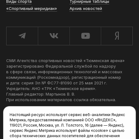
Виды спорта
Турнирные таблицы
«Спортивный меридиан»
Архив новостей
СМИ Агентство спортивных новостей «Тюменская арена»
зарегистрировано Федеральной службой по надзору
в сфере связи, информационных технологий и массовых
коммуникаций (Роскомнадзор), регистрационный номер
и дата: серия Эл № ФС77-81090 от 25 мая 2021 г.
Учредитель: АНО «ТРК «Тюменское время».
Главный редактор: Мартынов В. В.
При использовании материалов ссылка обязательна.
Политика конфиденциальности
Настоящий ресурс использует сервис веб-аналитики Яндекс
Метрика, предоставляемый компанией ООО «ЯНДЕКС»,
Редакция:
119021, Россия, Москва, ул. Л. Толстого, 16 (далее — Яндекс),
сервис Яндекс Метрика использует файлы «cookie» с целью
625035, Тюмень, пр. Геологоразведчиков, 28А
сбора технических данных посетителей для обеспечения
(3452) 68-22-28