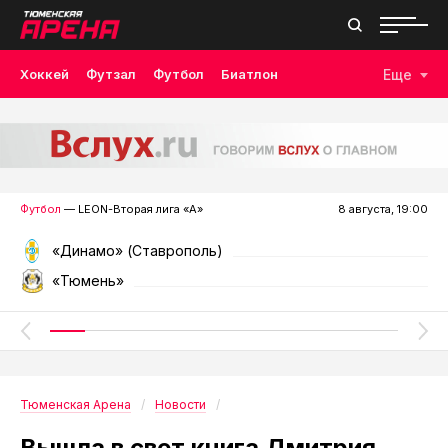
Хоккей
Футзал
Футбол
Биатлон
Еще
Лыжные гонки
Волейбол
Плавание
Дзюдо
Скалолазание
Велоспорт
Бокс
Футбол
— LEON-Вторая лига «А»
8 августа, 19:00
«Динамо» (Ставрополь)
«Тюмень»
Тюменская Арена
Новости
Вышла в свет книга Дмитрия