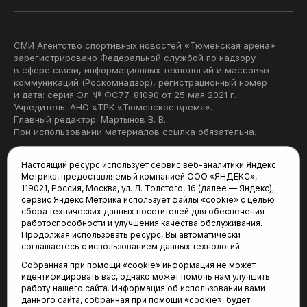
СМИ Агентство спортивных новостей «Тюменская арена»
зарегистрировано Федеральной службой по надзору
в сфере связи, информационных технологий и массовых
коммуникаций (Роскомнадзор), регистрационный номер
и дата: серия Эл № ФС77-81090 от 25 мая 2021 г.
Учредитель: АНО «ТРК «Тюменское время».
Главный редактор: Мартынов В. В.
При использовании материалов ссылка обязательна.
Политика конфиденциальности
Настоящий ресурс использует сервис веб-аналитики Яндекс
Метрика, предоставляемый компанией ООО «ЯНДЕКС»,
Редакция:
119021, Россия, Москва, ул. Л. Толстого, 16 (далее — Яндекс),
сервис Яндекс Метрика использует файлы «cookie» с целью
625035, Тюмень, пр. Геологоразведчиков, 28А
сбора технических данных посетителей для обеспечения
(3452) 68-22-28
работоспособности и улучшения качества обслуживания.
tum-arena@mail.ru
Продолжая использовать ресурс, Вы автоматически
соглашаетесь с использованием данных технологий.
Отдел продаж:
Собранная при помощи «cookie» информация не может
(3452) 68-89-78
идентифицировать вас, однако может помочь нам улучшить
kotovaev@sibinformburo.ru
работу нашего сайта. Информация об использовании вами
данного сайта, собранная при помощи «cookie», будет