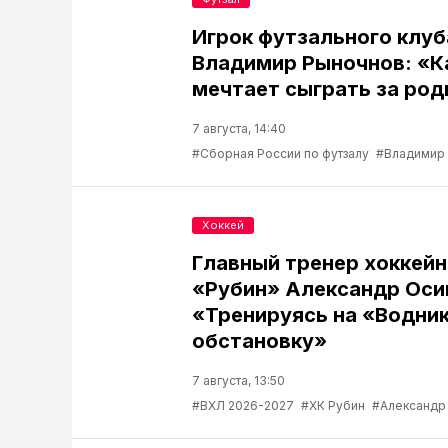
Игрок футзального клу
Владимир Рыночнов: «
мечтает сыграть за род
7 августа, 14:40
#Сборная России по футзалу
#Владимир
Хоккей
Главный тренер хоккейн
«Рубин» Александр Оси
«Тренируясь на «Водник
обстановку»
7 августа, 13:50
#ВХЛ 2026-2027
#ХК Рубин
#Александр