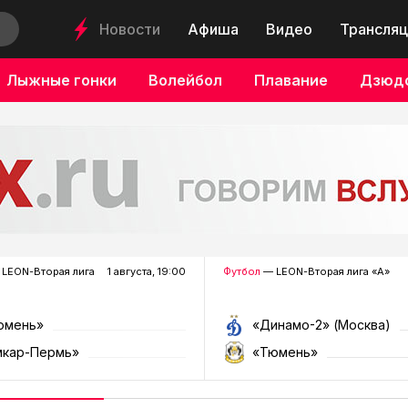
Новости
Афиша
Видео
Трансляц
Лыжные гонки
Волейбол
Плавание
Дзюд
LEON-Вторая лига
1 августа, 19:00
Футбол
— LEON-Вторая лига «А»
юмень»
«Динамо-2» (Москва)
мкар-Пермь»
«Тюмень»