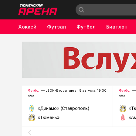
Хоккей
Футзал
Футбол
Биатлон
Бокс
Футбол
— LEON-Вторая лига
8 августа, 19:00
Футбол
— 
«А»
«А»
«Динамо» (Ставрополь)
«Т
«Тюмень»
«А