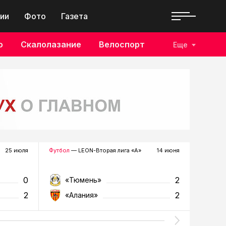
ии
Фото
Газета
о
Скалолазание
Велоспорт
Еще
25 июля
Футбол
— LEON-Вторая лига «А»
14 июня
Футбол
—
0
2
«Тюмень»
«К
2
2
«Алания»
«Т