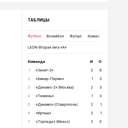
ТАБЛИЦЫ
Футбол
Волейбол
Футзал
Хоккей
LEON-Вторая лига «А»
Команда
И
О
1
«Зенит-2»
2
6
2
«Амкар-Пермь»
1
3
3
«Динамо-2» (Москва)
2
3
4
«Тюмень»
1
3
5
«Динамо» (Ставрополь)
2
1
6
«Иртыш»
2
1
7
«Торпедо» (Миасс)
2
0