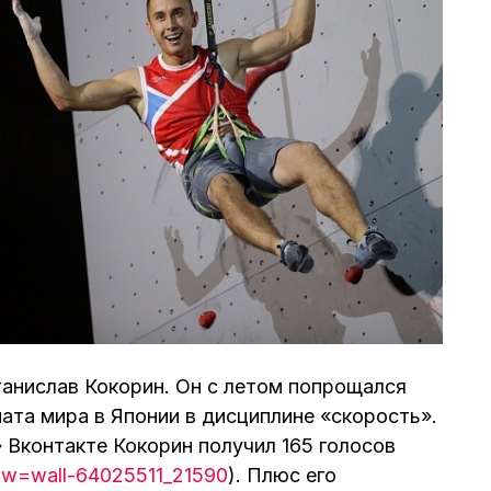
анислав Кокорин. Он с летом попрощался
та мира в Японии в дисциплине «скорость».
 Вконтакте Кокорин получил 165 голосов
a?w=wall-64025511_21590
). Плюс его