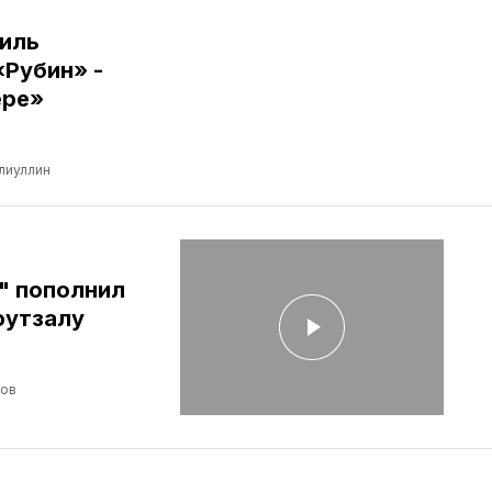
иль
«Рубин» -
ере»
лиуллин
" пополнил
футзалу
лов