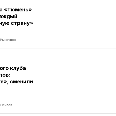
ба «Тюмень»
Каждый
ную страну»
 Рыночнов
ого клуба
пов:
е», сменили
 Осипов