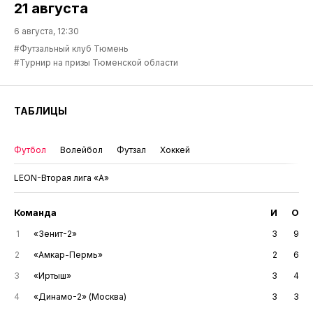
21 августа
6 августа, 12:30
#Футзальный клуб Тюмень
#Турнир на призы Тюменской области
ТАБЛИЦЫ
Футбол
Волейбол
Футзал
Хоккей
LEON-Вторая лига «А»
Команда
И
О
1
«Зенит-2»
3
9
2
«Амкар-Пермь»
2
6
3
«Иртыш»
3
4
4
«Динамо-2» (Москва)
3
3