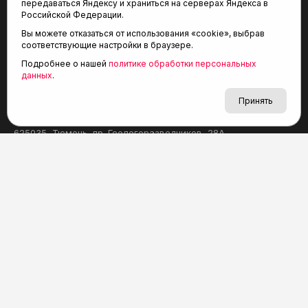
в сфере связи, информационных технологий и массовых
передаваться Яндексу и храниться на серверах Яндекса в
коммуникаций (Роскомнадзор), регистрационный номер
Российской Федерации.
и дата: серия Эл № ФС77-81090 от 25 мая 2021 г.
Вы можете отказаться от использования «cookie», выбрав
Учредитель: АНО «ТРК «Тюменское время».
соответствующие настройки в браузере.
Главный редактор: Мартынов В. В.
При использовании материалов ссылка обязательна.
Подробнее о нашей
политике обработки персональных
данных
.
Политика конфиденциальности
Принять
Редакция:
625035, Тюмень, пр. Геологоразведчиков, 28А
(3452) 68-22-28
tum-arena@mail.ru
Отдел продаж:
(3452) 68-89-78
kotovaev@sibinformburo.ru