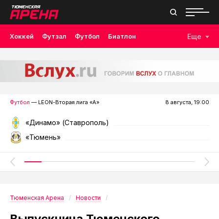
Хоккей
Футзал
Футбол
Биатлон
Еще
Лыжные гонки
Волейбол
Плавание
Дзюдо
Скалолазание
Велоспорт
Бокс
Футбол
— LEON-Вторая лига «А»
8 августа, 19:00
«Динамо» (Ставрополь)
«Тюмень»
Тюменская Арена
Новости
Выпускница Тюменского