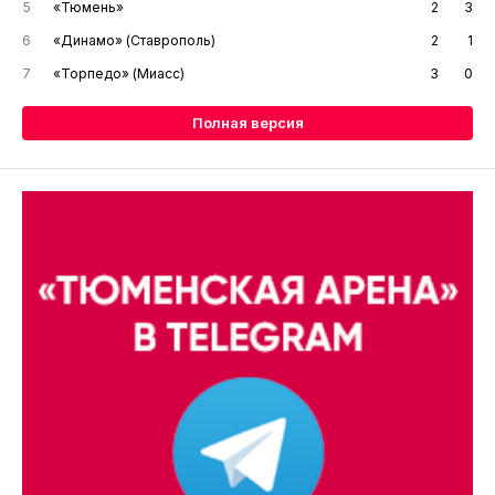
5
«Тюмень»
2
3
6
«Динамо» (Ставрополь)
2
1
7
«Торпедо» (Миасс)
3
0
Полная версия