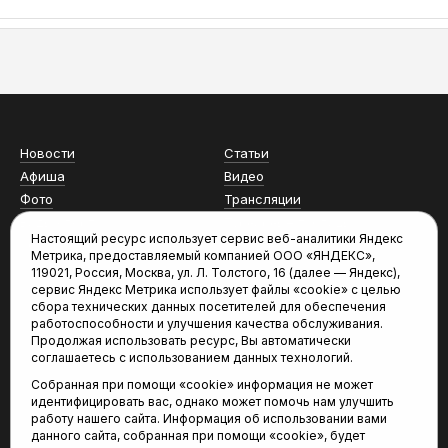
АСН «ТЮМЕНСКАЯ АРЕНА»
Новости
Статьи
Афиша
Видео
Фото
Трансляции
Виды спорта
Турнирные таблицы
Настоящий ресурс использует сервис веб-аналитики Яндекс
«Спортивный меридиан»
Архив новостей
Метрика, предоставляемый компанией ООО «ЯНДЕКС»,
119021, Россия, Москва, ул. Л. Толстого, 16 (далее — Яндекс),
сервис Яндекс Метрика использует файлы «cookie» с целью
сбора технических данных посетителей для обеспечения
работоспособности и улучшения качества обслуживания.
Продолжая использовать ресурс, Вы автоматически
соглашаетесь с использованием данных технологий.
Собранная при помощи «cookie» информация не может
идентифицировать вас, однако может помочь нам улучшить
СМИ Агентство спортивных новостей «Тюменская арена»
работу нашего сайта. Информация об использовании вами
зарегистрировано Федеральной службой по надзору
данного сайта, собранная при помощи «cookie», будет