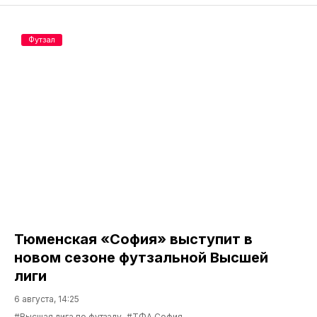
Футзал
Тюменская «София» выступит в
новом сезоне футзальной Высшей
лиги
6 августа, 14:25
#Высшая лига по футзалу
#ТФА София