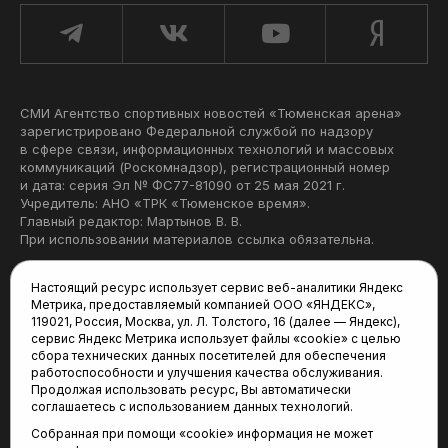
СМИ Агентство спортивных новостей «Тюменская арена»
зарегистрировано Федеральной службой по надзору
в сфере связи, информационных технологий и массовых
коммуникаций (Роскомнадзор), регистрационный номер
и дата: серия Эл № ФС77-81090 от 25 мая 2021 г.
Учредитель: АНО «ТРК «Тюменское время».
Главный редактор: Мартынов В. В.
При использовании материалов ссылка обязательна.
Политика конфиденциальности
Настоящий ресурс использует сервис веб-аналитики Яндекс
Метрика, предоставляемый компанией ООО «ЯНДЕКС»,
Редакция:
119021, Россия, Москва, ул. Л. Толстого, 16 (далее — Яндекс),
сервис Яндекс Метрика использует файлы «cookie» с целью
625035, Тюмень, пр. Геологоразведчиков, 28А
сбора технических данных посетителей для обеспечения
(3452) 68-22-28
работоспособности и улучшения качества обслуживания.
tum-arena@mail.ru
Продолжая использовать ресурс, Вы автоматически
соглашаетесь с использованием данных технологий.
Отдел продаж:
Собранная при помощи «cookie» информация не может
(3452) 68-89-78