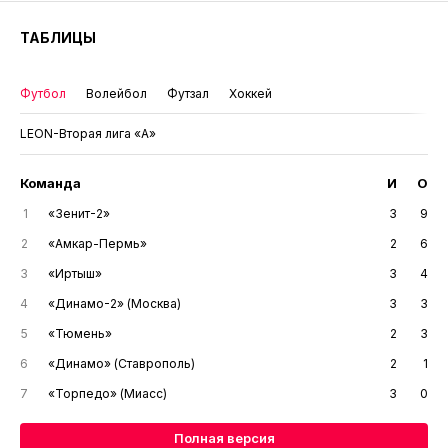
ТАБЛИЦЫ
Футбол
Волейбол
Футзал
Хоккей
LEON-Вторая лига «А»
Команда
И
О
1
«Зенит-2»
3
9
2
«Амкар-Пермь»
2
6
3
«Иртыш»
3
4
4
«Динамо-2» (Москва)
3
3
5
«Тюмень»
2
3
6
«Динамо» (Ставрополь)
2
1
7
«Торпедо» (Миасс)
3
0
Полная версия