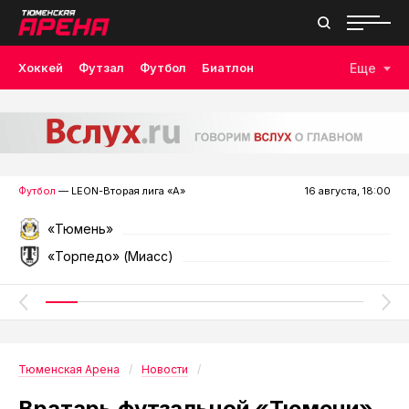
Хоккей
Футзал
Футбол
Биатлон
Еще
Лыжные гонки
Волейбол
Плавание
Дзюдо
Скалолазание
Велоспорт
Бокс
Футбол
— LEON-Вторая лига «А»
16 августа, 18:00
«Тюмень»
«Торпедо» (Миасс)
Тюменская Арена
Новости
Вратарь футзальной «Тюмени»