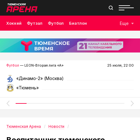
Хоккей
Футзал
Футбол
Биатлон
Еще
Лыжные гонки
Волейбол
Плавание
Дзюдо
Скалолазание
Велоспорт
Бокс
Футбол
— LEON-Вторая лига «А»
25 июля, 22:00
«Динамо-2» (Москва)
«Тюмень»
Тюменская Арена
Новости
Воспитанник тюменского