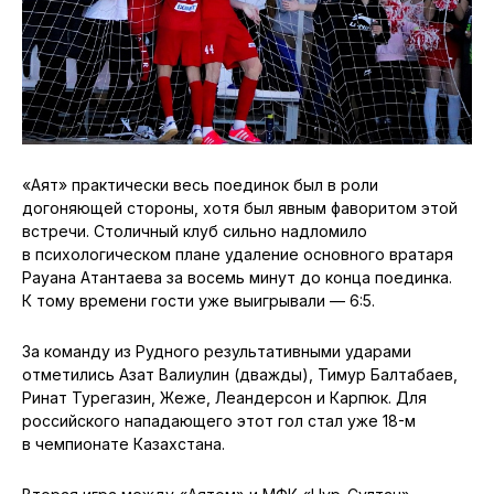
«Аят» практически весь поединок был в роли
догоняющей стороны, хотя был явным фаворитом этой
встречи. Столичный клуб сильно надломило
в психологическом плане удаление основного вратаря
Рауана Атантаева за восемь минут до конца поединка.
К тому времени гости уже выигрывали — 6:5.
За команду из Рудного результативными ударами
отметились Азат Валиулин (дважды), Тимур Балтабаев,
Ринат Турегазин, Жеже, Леандерсон и Карпюк. Для
российского нападающего этот гол стал уже 18-м
в чемпионате Казахстана.