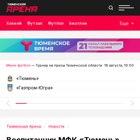
Хоккей
Футзал
Футбол
Биатлон
Еще
Лыжные гонки
Волейбол
Плавание
Дзюдо
Скалолазание
Велоспорт
Бокс
Мини-футбол
— Турнир на призы Тюменской области
18 августа, 19:00
«Тюмень»
«Газпром-Югра»
Тюменская Арена
Новости
Воспитанник МФК «Тюмень»