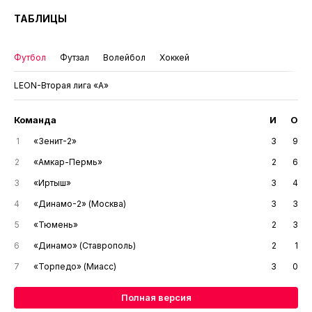
ТАБЛИЦЫ
Футбол
Футзал
Волейбол
Хоккей
LEON-Вторая лига «А»
Команда
И
О
1
«Зенит-2»
3
9
2
«Амкар-Пермь»
2
6
3
«Иртыш»
3
4
4
«Динамо-2» (Москва)
3
3
5
«Тюмень»
2
3
6
«Динамо» (Ставрополь)
2
1
7
«Торпедо» (Миасс)
3
0
Полная версия