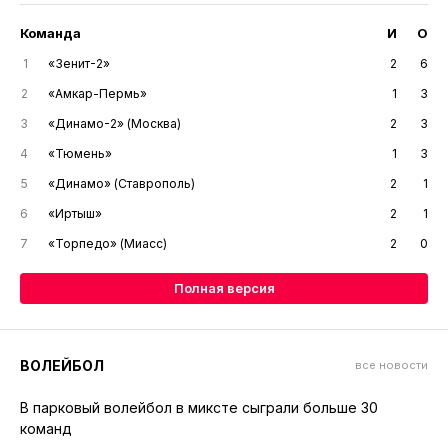
Команда
И
О
1
«Зенит-2»
2
6
2
«Амкар-Пермь»
1
3
3
«Динамо-2» (Москва)
2
3
4
«Тюмень»
1
3
5
«Динамо» (Ставрополь)
2
1
6
«Иртыш»
2
1
7
«Торпедо» (Миасс)
2
0
Полная версия
ВОЛЕЙБОЛ
все новости
В парковый волейбол в миксте сыграли больше 30
команд