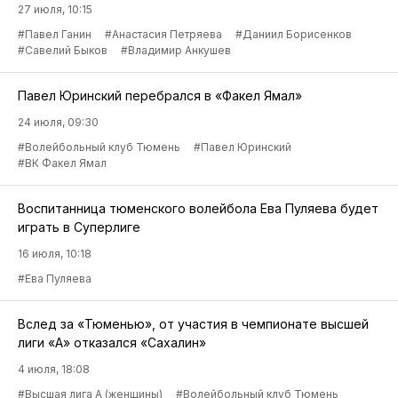
27 июля, 10:15
#Павел Ганин
#Анастасия Петряева
#Даниил Борисенков
#Савелий Быков
#Владимир Анкушев
Павел Юринский перебрался в «Факел Ямал»
24 июля, 09:30
#Волейбольный клуб Тюмень
#Павел Юринский
#ВК Факел Ямал
Воспитанница тюменского волейбола Ева Пуляева будет
играть в Суперлиге
16 июля, 10:18
#Ева Пуляева
Вслед за «Тюменью», от участия в чемпионате высшей
лиги «А» отказался «Сахалин»
4 июля, 18:08
#Высшая лига А (женщины)
#Волейбольный клуб Тюмень