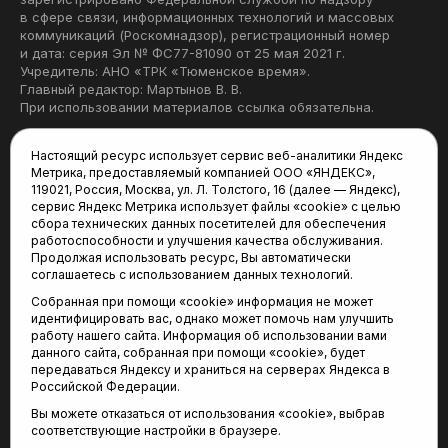
в сфере связи, информационных технологий и массовых
коммуникаций (Роскомнадзор), регистрационный номер
и дата: серия Эл № ФС77-81090 от 25 мая 2021 г.
Учредитель: АНО «ТРК «Тюменское время».
Главный редактор: Мартынов В. В.
При использовании материалов ссылка обязательна.
Политика конфиденциальности
Настоящий ресурс использует сервис веб-аналитики Яндекс
Метрика, предоставляемый компанией ООО «ЯНДЕКС»,
Редакция:
119021, Россия, Москва, ул. Л. Толстого, 16 (далее — Яндекс),
сервис Яндекс Метрика использует файлы «cookie» с целью
625035, Тюмень, пр. Геологоразведчиков, 28А
сбора технических данных посетителей для обеспечения
(3452) 68-22-28
работоспособности и улучшения качества обслуживания.
tum-arena@mail.ru
Продолжая использовать ресурс, Вы автоматически
соглашаетесь с использованием данных технологий.
Отдел продаж:
Собранная при помощи «cookie» информация не может
(3452) 68-89-78
идентифицировать вас, однако может помочь нам улучшить
kotovaev@sibinformburo.ru
работу нашего сайта. Информация об использовании вами
данного сайта, собранная при помощи «cookie», будет
передаваться Яндексу и храниться на серверах Яндекса в
Российской Федерации.
Вы можете отказаться от использования «cookie», выбрав
соответствующие настройки в браузере.