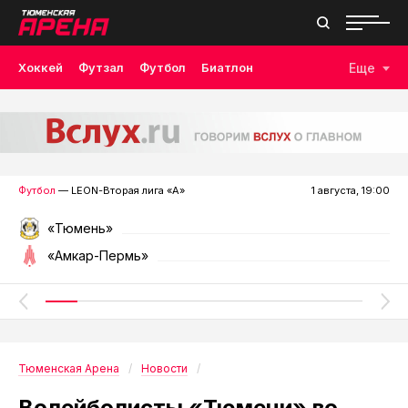
Хоккей
Футзал
Футбол
Биатлон
Еще
Лыжные гонки
Волейбол
Плавание
Дзюдо
Скалолазание
Велоспорт
Бокс
Футбол
— LEON-Вторая лига «А»
1 августа, 19:00
«Тюмень»
«Амкар-Пермь»
Тюменская Арена
Новости
Волейболисты «Тюмени» во