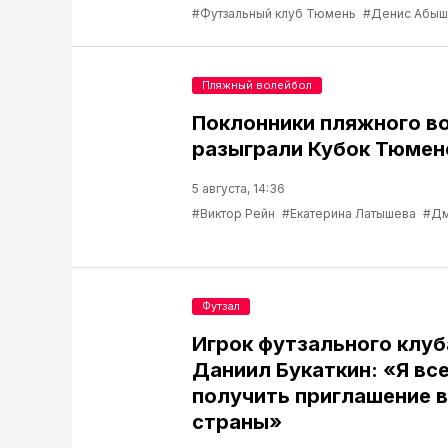
#Футзальный клуб Тюмень
#Денис Абыш
Пляжный волейбол
Поклонники пляжного в
разыграли Кубок Тюмен
5 августа, 14:36
#Виктор Рейн
#Екатерина Латышева
#Дм
Футзал
Игрок футзального клу
Даниил Букаткин: «Я вс
получить приглашение 
страны»