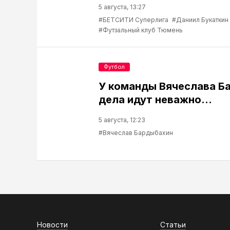
5 августа, 13:27
#БЕТСИТИ Суперлига
#Даниил Букаткин
#Футзальный клуб Тюмень
Футбол
У команды Вячеслава Б
дела идут неважно…
5 августа, 12:23
#Вячеслав Бардыбахин
Новости
Статьи