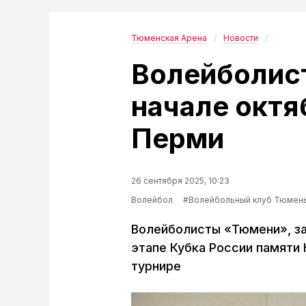
Тюменская Арена
Новости
Волейболис
начале октя
Перми
26 сентября 2025, 10:23
Волейбол
#Волейбольный клуб Тюмен
Волейболисты «Тюмени», з
этапе Кубка России памяти 
турнире