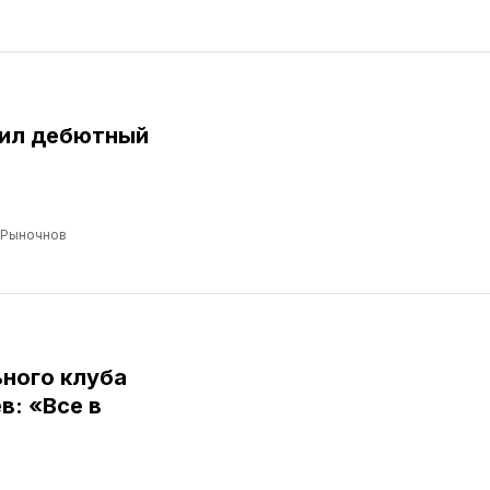
бил дебютный
 Рыночнов
ного клуба
: «Все в