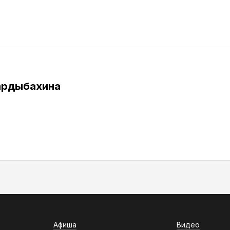
ардыбахина
Афиша
Видео