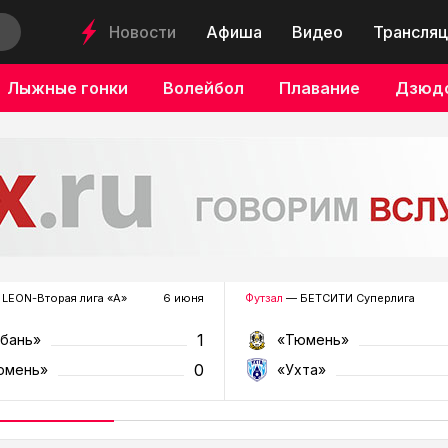
Новости
Афиша
Видео
Трансляц
Лыжные гонки
Волейбол
Плавание
Дзюд
LEON-Вторая лига «А»
6 июня
Футзал
— БЕТСИТИ Суперлига
1
убань»
«Тюмень»
0
юмень»
«Ухта»