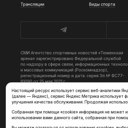
Трансляции
Виды спорта
СМИ Агентство спортивных новостей «Тюменская
арена» зарегистрировано Федеральной службой
по надзору в сфере связи, информационных техноло
и массовых коммуникаций (Роскомнадзор),
регистрационный номер и дата: серия Эл № ФС77-
81090 от 25 мая 2021 г.
Учредитель: АНО «ТРК «Тюменское время».
Настоящий ресурс использует сервис веб-аналитики Янде
Главный редактор: Мартынов В. В.
(далее — Яндекс), сервис Яндекс Метрика использует 
При использовании материалов ссылка обязательна.
улучшения качества обслуживания. Продолжая использо
Политика конфиденциальности
Собранная при помощи «cookie» информация не может и
использовании вами данного сайта, собранная при помо
Вы можете отказаться от использования «cookie», выбр