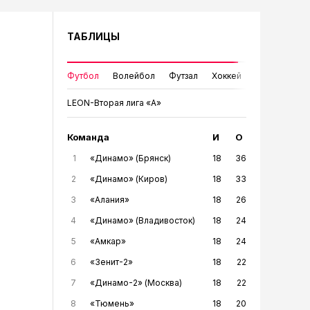
ТАБЛИЦЫ
Футбол
Волейбол
Футзал
Хоккей
LEON-Вторая лига «А»
Команда
И
О
1
«Динамо» (Брянск)
18
36
2
«Динамо» (Киров)
18
33
3
«Алания»
18
26
4
«Динамо» (Владивосток)
18
24
5
«Амкар»
18
24
6
«Зенит-2»
18
22
7
«Динамо-2» (Москва)
18
22
8
«Тюмень»
18
20