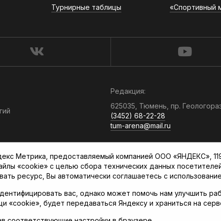
Турнирные таблицы
«Спортивный 
Редакция:
625035, Тюмень, пр. Геологора
гий
(3452) 68-22-28
tum-arena@mail.ru
Отдел продаж:
кс Метрика, предоставляемый компанией ООО «ЯНДЕКС», 119021
(3452) 68-89-78
файлы «cookie» с целью сбора технических данных посетителе
kotovaev@sibinformburo.ru
вать ресурс, Вы автоматически соглашаетесь с использование
дентифицировать вас, однако может помочь нам улучшить раб
щи «cookie», будет передаваться Яндексу и храниться на сер
ав соответствующие настройки в браузере.