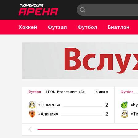
Хоккей
Футзал
Футбол
Биатлон
Бокс
Футбол
— LEON-Вторая лига «А»
14 июня
Футбол
— 
2
«Тюмень»
«К
2
«Алания»
«Т