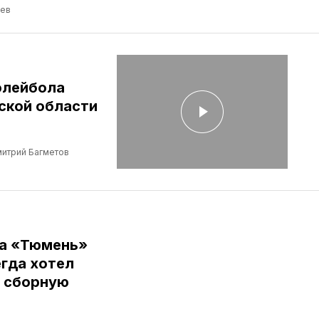
ев
олейбола
ской области
итрий Багметов
ба «Тюмень»
егда хотел
в сборную