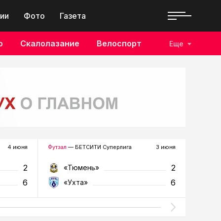
ии
Фото
Газета
о
Скалолазание
Велоспорт
Еще
4 июня
Футзал
— БЕТСИТИ Суперлига
3 июня
Футзал
—
2
2
«Тюмень»
«У
6
6
«Ухта»
«Т