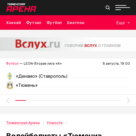
Хоккей
Футзал
Футбол
Биатлон
Еще
Лыжные гонки
Волейбол
Плавание
Дзюдо
Скалолазание
Велоспорт
Бокс
Футбол
— LEON-Вторая лига «А»
8 августа, 19:00
«Динамо» (Ставрополь)
«Тюмень»
Тюменская Арена
Новости
Волейболисты «Тюмени»