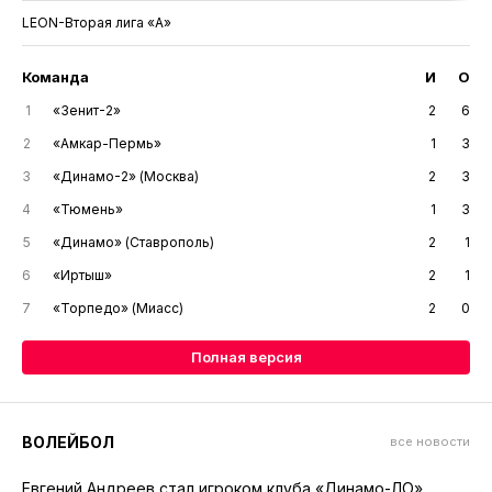
LEON-Вторая лига «А»
Команда
И
О
1
«Зенит-2»
2
6
2
«Амкар-Пермь»
1
3
3
«Динамо-2» (Москва)
2
3
4
«Тюмень»
1
3
5
«Динамо» (Ставрополь)
2
1
6
«Иртыш»
2
1
7
«Торпедо» (Миасс)
2
0
Полная версия
ВОЛЕЙБОЛ
все новости
Евгений Андреев стал игроком клуба «Динамо-ЛО»