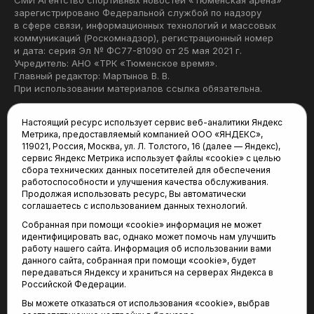
СМИ Агентство спортивных новостей «Тюменская арена»
зарегистрировано Федеральной службой по надзору
в сфере связи, информационных технологий и массовых
коммуникаций (Роскомнадзор), регистрационный номер
и дата: серия Эл № ФС77-81090 от 25 мая 2021 г.
Учредитель: АНО «ТРК «Тюменское время».
Главный редактор: Мартынов В. В.
При использовании материалов ссылка обязательна.
Политика конфиденциальности
Настоящий ресурс использует сервис веб-аналитики Яндекс
Метрика, предоставляемый компанией ООО «ЯНДЕКС»,
Редакция:
119021, Россия, Москва, ул. Л. Толстого, 16 (далее — Яндекс),
сервис Яндекс Метрика использует файлы «cookie» с целью
625035, Тюмень, пр. Геологоразведчиков, 28А
сбора технических данных посетителей для обеспечения
(3452) 68-22-28
работоспособности и улучшения качества обслуживания.
tum-arena@mail.ru
Продолжая использовать ресурс, Вы автоматически
соглашаетесь с использованием данных технологий.
Отдел продаж:
Собранная при помощи «cookie» информация не может
(3452) 68-89-78
идентифицировать вас, однако может помочь нам улучшить
kotovaev@sibinformburo.ru
работу нашего сайта. Информация об использовании вами
данного сайта, собранная при помощи «cookie», будет
передаваться Яндексу и храниться на серверах Яндекса в
Российской Федерации.
Вы можете отказаться от использования «cookie», выбрав