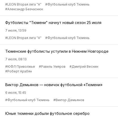
#LEON Вторая лига "А"
#Футбольный клуб Тюмень
#Александр Безчаснюк
Футболисты "Тюмени" начнут новый сезон 25 июля
7 июля, 13:59
#LEON Вторая лига "А"
#Футбольный клуб Тюмень
Тюменские футболисты уступили в Нижнем Новгороде
7 июля, 08:13
#ЮФЛ Приволжье
#Равиль Умяров
#Дмитрий Веснин
#Роберт Арабян
Виктор Демьянов — новичок футбольной «Тюмени»
6 июля, 15:45
#Футбольный клуб Тюмень
#Виктор Демьянов
Юные тюменки добыли футбольное серебро