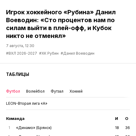
Игрок хоккейного «Рубина» Данил
Воеводин: «Сто процентов нам по
силам выйти в плей-офф, и Кубок
никто не отменял»
7 августа, 12:30
#ВХЛ 2026-2027
#ХК Рубин
#Данил Воеводин
ТАБЛИЦЫ
Футбол
Волейбол
Футзал
Хоккей
LEON-Вторая лига «А»
Команда
И
О
1
«Динамо» (Брянск)
18
36