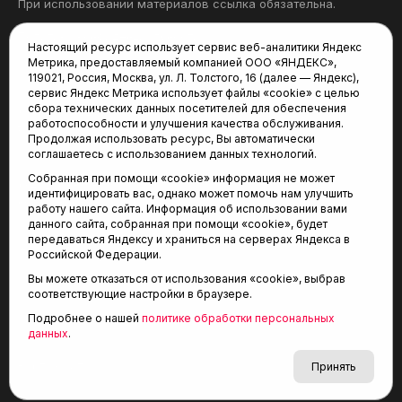
При использовании материалов ссылка обязательна.
Политика конфиденциальности
Настоящий ресурс использует сервис веб-аналитики Яндекс
Метрика, предоставляемый компанией ООО «ЯНДЕКС»,
Редакция:
119021, Россия, Москва, ул. Л. Толстого, 16 (далее — Яндекс),
сервис Яндекс Метрика использует файлы «cookie» с целью
625035, Тюмень, пр. Геологоразведчиков, 28А
сбора технических данных посетителей для обеспечения
(3452) 68-22-28
работоспособности и улучшения качества обслуживания.
tum-arena@mail.ru
Продолжая использовать ресурс, Вы автоматически
соглашаетесь с использованием данных технологий.
Отдел продаж:
Собранная при помощи «cookie» информация не может
(3452) 68-89-78
идентифицировать вас, однако может помочь нам улучшить
kotovaev@sibinformburo.ru
работу нашего сайта. Информация об использовании вами
данного сайта, собранная при помощи «cookie», будет
передаваться Яндексу и храниться на серверах Яндекса в
Российской Федерации.
Вы можете отказаться от использования «cookie», выбрав
соответствующие настройки в браузере.
Подробнее о нашей
политике обработки персональных
© 2001-2026 Агентство спортивных новостей
данных
.
6+
«Тюменская арена»
Карта сайта
Принять