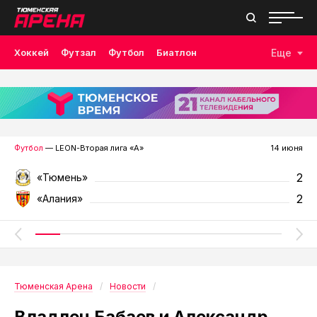
Хоккей
Футзал
Футбол
Биатлон
Еще
Лыжные гонки
Волейбол
Плавание
Дзюдо
Скалолазание
Велоспорт
Бокс
Футбол
— LEON-Вторая лига «А»
14 июня
2
«Тюмень»
2
«Алания»
Тюменская Арена
Новости
Владлен Бабаев и Александр