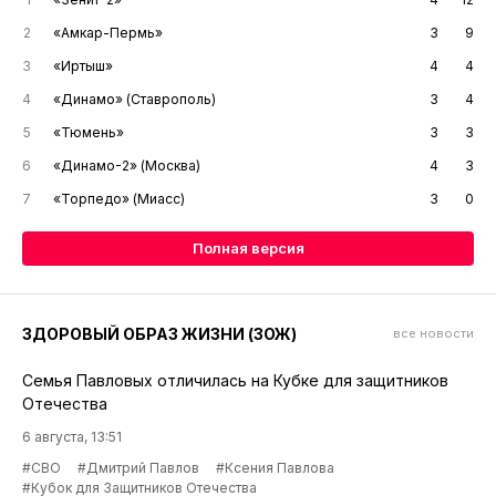
2
«Амкар-Пермь»
3
9
3
«Иртыш»
4
4
4
«Динамо» (Ставрополь)
3
4
5
«Тюмень»
3
3
6
«Динамо-2» (Москва)
4
3
7
«Торпедо» (Миасс)
3
0
Полная версия
ЗДОРОВЫЙ ОБРАЗ ЖИЗНИ (ЗОЖ)
все новости
Семья Павловых отличилась на Кубке для защитников
Отечества
6 августа, 13:51
#СВО
#Дмитрий Павлов
#Ксения Павлова
#Кубок для Защитников Отечества