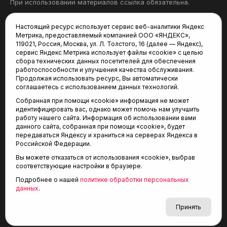
При использовании материалов ссылка обязательна.
Политика конфиденциальности
Настоящий ресурс использует сервис веб-аналитики Яндекс
Метрика, предоставляемый компанией ООО «ЯНДЕКС»,
Редакция:
119021, Россия, Москва, ул. Л. Толстого, 16 (далее — Яндекс),
сервис Яндекс Метрика использует файлы «cookie» с целью
625035, Тюмень, пр. Геологоразведчиков, 28А
сбора технических данных посетителей для обеспечения
(3452) 68-22-28
работоспособности и улучшения качества обслуживания.
tum-arena@mail.ru
Продолжая использовать ресурс, Вы автоматически
соглашаетесь с использованием данных технологий.
Отдел продаж:
Собранная при помощи «cookie» информация не может
(3452) 68-89-78
идентифицировать вас, однако может помочь нам улучшить
kotovaev@sibinformburo.ru
работу нашего сайта. Информация об использовании вами
данного сайта, собранная при помощи «cookie», будет
передаваться Яндексу и храниться на серверах Яндекса в
Российской Федерации.
Вы можете отказаться от использования «cookie», выбрав
соответствующие настройки в браузере.
Подробнее о нашей
политике обработки персональных
© 2001-2026 Агентство спортивных новостей
данных
.
6+
«Тюменская арена»
Карта сайта
Принять