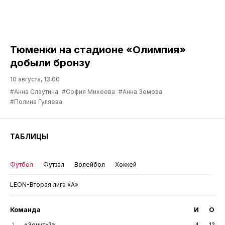
Тюменки на стадионе «Олимпия»
добыли бронзу
10 августа, 13:00
#Анна Слаутина
#София Михеева
#Анна Земова
#Полина Гуляева
ТАБЛИЦЫ
Футбол
Футзал
Волейбол
Хоккей
LEON-Вторая лига «А»
Команда
И
О
1
«Зенит-2»
4
12