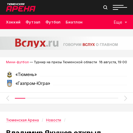
Хоккей
Футзал
Футбол
Биатлон
Еще
Лыжные гонки
Волейбол
Плавание
Дзюдо
Скалолазание
Велоспорт
Бокс
Мини-футбол
— Турнир на призы Тюменской области
18 августа, 19:00
«Тюмень»
«Газпром-Югра»
Тюменская Арена
Новости
Владимир Якушев открыл