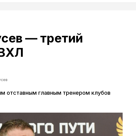
сев — третий
 ВХЛ
усев
им отставным главным тренером клубов