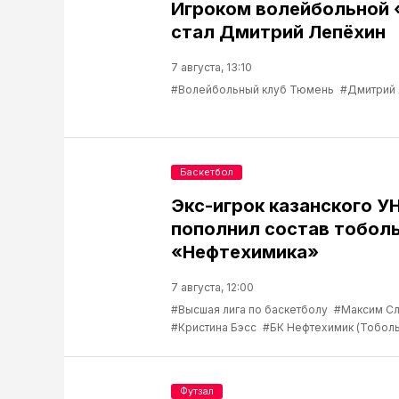
Игроком волейбольной
стал Дмитрий Лепёхин
7 августа, 13:10
#Волейбольный клуб Тюмень
#Дмитрий
Баскетбол
Экс-игрок казанского У
пополнил состав тобол
«Нефтехимика»
7 августа, 12:00
#Высшая лига по баскетболу
#Максим С
#Кристина Бэсс
#БК Нефтехимик (Тоболь
Футзал