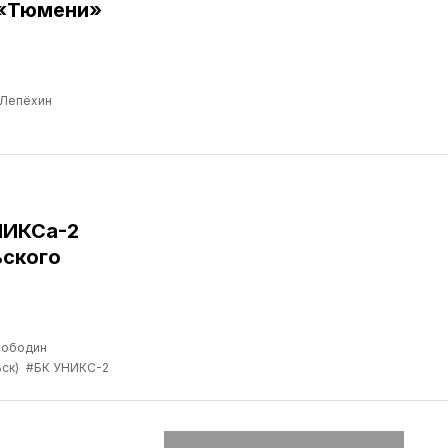
 «Тюмени»
 Лепёхин
НИКСа-2
ьского
лободин
ск)
#БК УНИКС-2