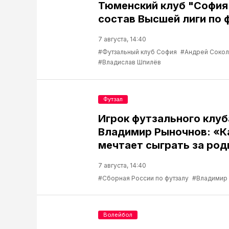
Тюменский клуб "София
состав Высшей лиги по 
7 августа, 14:40
#Футзальный клуб София
#Андрей Соко
#Владислав Шпилёв
Футзал
Игрок футзального клу
Владимир Рыночнов: «
мечтает сыграть за род
7 августа, 14:40
#Сборная России по футзалу
#Владимир
Волейбол