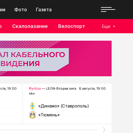
ии
Фото
Газета
о
Скалолазание
Велоспорт
Еще
уста, 19:00
Футбол
— LEON-Вторая лига
8 августа, 19:00
Хоккей
—
«А»
«Динамо» (Ставрополь)
«Р
«Тюмень»
«Г