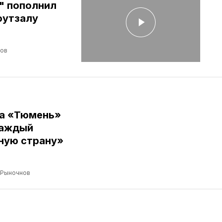
" пополнил
футзалу
лов
ба «Тюмень»
Каждый
ную страну»
 Рыночнов