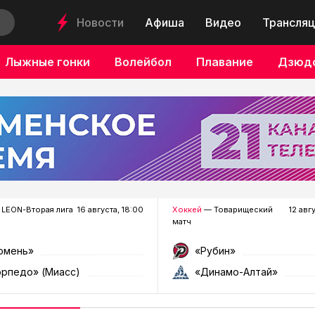
Новости
Афиша
Видео
Трансляц
Лыжные гонки
Волейбол
Плавание
Дзюд
LEON-Вторая лига
16 августа, 18:00
Хоккей
— Товарищеский
12 авг
матч
юмень»
«Рубин»
орпедо» (Миасс)
«Динамо-Алтай»