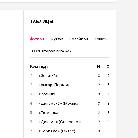
ТАБЛИЦЫ
Футбол
Футзал
Волейбол
Хоккей
LEON-Вторая лига «А»
Команда
И
О
1
«Зенит-2»
3
9
2
«Амкар-Пермь»
2
6
3
«Иртыш»
3
4
4
«Динамо-2» (Москва)
3
3
5
«Тюмень»
2
3
6
«Динамо» (Ставрополь)
2
1
7
«Торпедо» (Миасс)
3
0