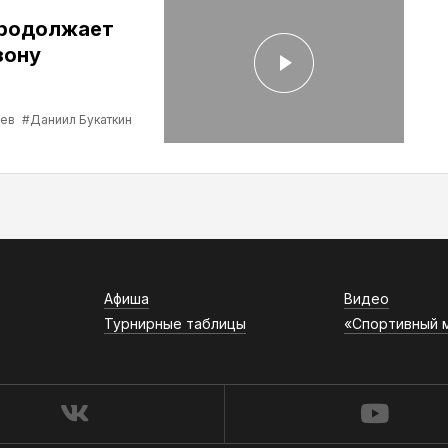
продолжает
зону
ев
#Даниил Букаткин
Афиша
Видео
Турнирные таблицы
«Спортивный 