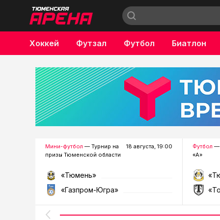
Хоккей
Футзал
Футбол
Биатлон
Бокс
Мини-футбол
— Турнир на
18 августа, 19:00
Футбол
— 
призы Тюменской области
«А»
«Тюмень»
«Т
«Газпром-Югра»
«Т