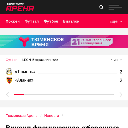
Хоккей
Футзал
Футбол
Биатлон
Еще
Лыжные гонки
Волейбол
Плавание
Дзюдо
Скалолазание
Велоспорт
Бокс
Футбол
— LEON-Вторая лига «А»
14 июня
2
«Тюмень»
2
«Алания»
Тюменская Арена
Новости
Вкусил французскую «баранку»