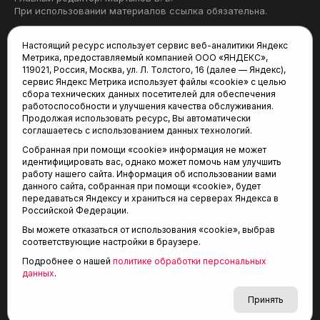
При использовании материалов ссылка обязательна.
Политика конфиденциальности
Настоящий ресурс использует сервис веб-аналитики Яндекс
Метрика, предоставляемый компанией ООО «ЯНДЕКС»,
Редакция:
119021, Россия, Москва, ул. Л. Толстого, 16 (далее — Яндекс),
сервис Яндекс Метрика использует файлы «cookie» с целью
625035, Тюмень, пр. Геологоразведчиков, 28А
сбора технических данных посетителей для обеспечения
(3452) 68-22-28
работоспособности и улучшения качества обслуживания.
tum-arena@mail.ru
Продолжая использовать ресурс, Вы автоматически
соглашаетесь с использованием данных технологий.
Отдел продаж:
Собранная при помощи «cookie» информация не может
(3452) 68-89-78
идентифицировать вас, однако может помочь нам улучшить
kotovaev@sibinformburo.ru
работу нашего сайта. Информация об использовании вами
данного сайта, собранная при помощи «cookie», будет
передаваться Яндексу и храниться на серверах Яндекса в
Российской Федерации.
Вы можете отказаться от использования «cookie», выбрав
соответствующие настройки в браузере.
Подробнее о нашей
политике обработки персональных
© 2001-2026 Агентство спортивных новостей
данных
.
6+
«Тюменская арена»
Карта сайта
Принять