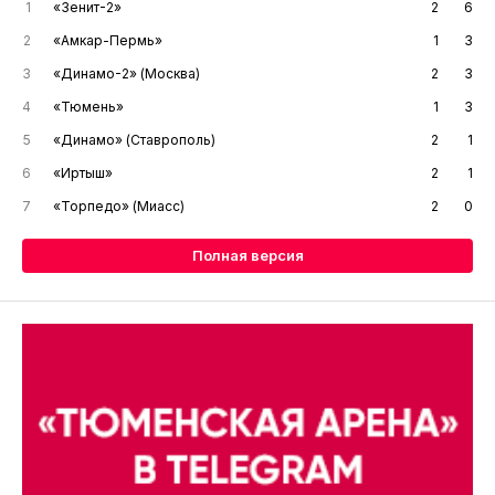
1
«Зенит-2»
2
6
2
«Амкар-Пермь»
1
3
3
«Динамо-2» (Москва)
2
3
4
«Тюмень»
1
3
5
«Динамо» (Ставрополь)
2
1
6
«Иртыш»
2
1
7
«Торпедо» (Миасс)
2
0
Полная версия