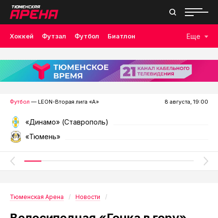
Хоккей
Футзал
Футбол
Биатлон
Еще
Лыжные гонки
Волейбол
Плавание
Дзюдо
Скалолазание
Велоспорт
Бокс
Футбол
— LEON-Вторая лига «А»
8 августа, 19:00
«Динамо» (Ставрополь)
«Тюмень»
Тюменская Арена
Новости
Велосипедная «Гонка в гору»