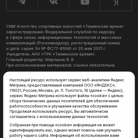
СМИ Агентство спортивных новостей «Тюменская арена»
зарегистрировано Федеральной службой по надзору
в сфере связи, информационных технологий и массовых
коммуникаций (Роскомнадзор), регистрационный номер
и дата: серия Эл № ФС77-81090 от 25 мая 2021 г.
Учредитель: АНО «ТРК «Тюменское время».
Главный редактор: Мартынов В. В.
При использовании материалов ссылка обязательна.
Политика конфиденциальности
Настоящий ресурс использует сервис веб-аналитики Яндекс
Метрика, предоставляемый компанией ООО «ЯНДЕКС»,
Редакция:
119021, Россия, Москва, ул. Л. Толстого, 16 (далее — Яндекс),
сервис Яндекс Метрика использует файлы «cookie» с целью
625035, Тюмень, пр. Геологоразведчиков, 28А
сбора технических данных посетителей для обеспечения
(3452) 68-22-28
работоспособности и улучшения качества обслуживания.
tum-arena@mail.ru
Продолжая использовать ресурс, Вы автоматически
соглашаетесь с использованием данных технологий.
Отдел продаж:
Собранная при помощи «cookie» информация не может
(3452) 68-89-78
идентифицировать вас, однако может помочь нам улучшить
kotovaev@sibinformburo.ru
работу нашего сайта. Информация об использовании вами