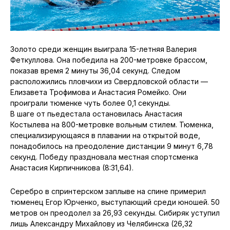
Золото среди женщин выиграла 15-летняя Валерия
Феткуллова. Она победила на 200-метровке брассом,
показав время 2 минуты 36,04 секунд. Следом
расположились пловчихи из Свердловской области —
Елизавета Трофимова и Анастасия Ромейко. Они
проиграли тюменке чуть более 0,1 секунды.
В шаге от пьедестала остановилась Анастасия
Костылева на 800-метровке вольным стилем. Тюменка,
специализирующаяся в плавании на открытой воде,
понадобилось на преодоление дистанции 9 минут 6,78
секунд. Победу праздновала местная спортсменка
Анастасия Кирпичникова (8:31,64).
Серебро в спринтерском заплыве на спине примерил
тюменец Егор Юрченко, выступающий среди юношей. 50
метров он преодолел за 26,93 секунды. Сибиряк уступил
лишь Александру Михайлову из Челябинска (26,32