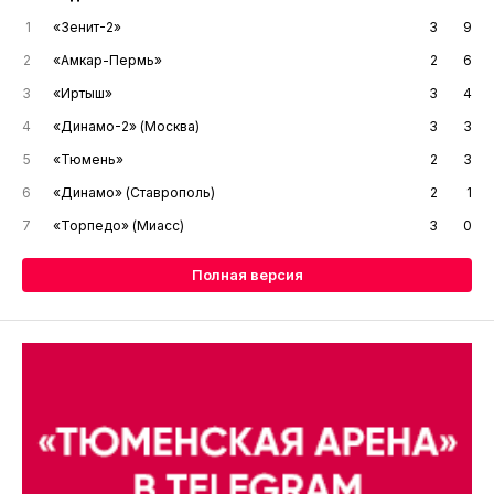
1
«Зенит-2»
3
9
2
«Амкар-Пермь»
2
6
3
«Иртыш»
3
4
4
«Динамо-2» (Москва)
3
3
5
«Тюмень»
2
3
6
«Динамо» (Ставрополь)
2
1
7
«Торпедо» (Миасс)
3
0
Полная версия