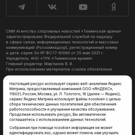
СМИ Агентство спортивных новостей «Тюменская арена»
зарегистрировано Федеральной службой по надзору
в сфере связи, информационных технологий и массовых
коммуникаций (Роскомнадзор), регистрационный номер
и дата: серия Эл № ФС77-81090 от 25 мая 2021 г.
Учредитель: АНО «ТРК «Тюменское время».
Главный редактор: Мартынов В. В.
При использовании материалов ссылка обязательна.
Политика конфиденциальности
Настоящий ресурс использует сервис веб-аналитики Яндекс
Метрика, предоставляемый компанией ООО «ЯНДЕКС»,
Редакция:
119021, Россия, Москва, ул. Л. Толстого, 16 (далее — Яндекс),
сервис Яндекс Метрика использует файлы «cookie» с целью
625035, Тюмень, пр. Геологоразведчиков, 28А
сбора технических данных посетителей для обеспечения
(3452) 68-22-28
работоспособности и улучшения качества обслуживания.
tum-arena@mail.ru
Продолжая использовать ресурс, Вы автоматически
соглашаетесь с использованием данных технологий.
Отдел продаж:
Собранная при помощи «cookie» информация не может
(3452) 68-89-78
идентифицировать вас, однако может помочь нам улучшить