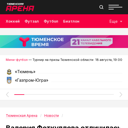
Хоккей
Футзал
Футбол
Биатлон
Еще
Лыжные гонки
Волейбол
Плавание
Дзюдо
Скалолазание
Велоспорт
Бокс
Мини-футбол
— Турнир на призы Тюменской области
18 августа, 19:00
«Тюмень»
«Газпром-Югра»
Тюменская Арена
Новости
Валерия Феткуллова отличилась