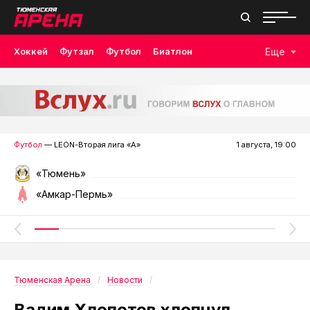
Хоккей
Футзал
Футбол
Биатлон
Еще
Лыжные гонки
Волейбол
Плавание
Дзюдо
Скалолазание
Велоспорт
Бокс
Футбол
— LEON-Вторая лига «А»
1 августа, 19:00
«Тюмень»
«Амкар-Пермь»
Тюменская Арена
Новости
Вадим Хлопотов хлопнул