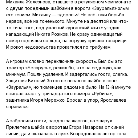
Михаила Железнова, ставшего в регулярном чемпионате
с двумя победными шайбами в ворота «Зауралья» злым
его гением. Михаилу — здоровья! Но всё-таки борьба
нервов, всё на тоненького. Минуте на десятой или что-
то типа того, под ужасный курганский «хит» угодил
нападающий Никита Рожков. Не сразу одиннадцатый
номер поднялся со льда, на выручку пришли товарищи.
И рокот недовольства прокатился по трибунам.
А игрокам словно переключили скорость. Был бы это
трактор «Беларусь», решил бы, что на седьмую, как
минимум. Пошли удаления. И задёргались гости, слегка.
Защитник Виталий Зотов не попал по шайбе в зоне
«Зауралья», но тюменцев рядом не было. На 13-й минуте
взыграл азарт у тринадцатого номера «Рубина»,
защитника Игоря Мережко. Бросал в упор, Ярославлев
справился.
А забросили гости, пардон за жаргон, на «шару».
Прилетела шайба к воротам Егора Назарова от синей
линии, да и оказалась в лузе. Возрадовался автор гола