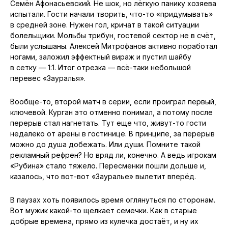
Семён Афонасьевский. Не шок, но лёгкую панику хозяева
испытали. Гости начали творить, что-то «придумывать»
в средней зоне. Нужен гол, кричат в такой ситуации
болельщики. Мольбы трибун, гостевой сектор не в счёт,
были услышаны. Алексей Митрофанов активно поработал
ногами, заложил эффектный вираж и пустил шайбу
в сетку — 1:1. Итог отрезка — всё-таки небольшой
перевес «Зауралья».
Вообще-то, второй матч в серии, если проиграл первый,
ключевой. Курган это отменно понимал, а потому после
перерыв стал нагнетать. Тут еще что, живут-то гости
недалеко от арены в гостинице. В принципе, за перерыв
можно до душа добежать. Или души. Помните такой
рекламный рефрен? Но вряд ли, конечно. А ведь игрокам
«Рубина» стало тяжело. Пересменки пошли дольше и,
казалось, что вот-вот «Зауралье» вылетит вперёд.
В паузах хоть появилось время оглянуться по сторонам.
Вот мужик какой-то щелкает семечки. Как в старые
добрые времена, прямо из кулечка достаёт, и ну их