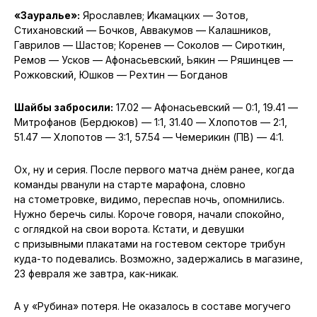
«Зауралье»:
Ярославлев; Икамацких — Зотов,
Стихановский — Бочков, Аввакумов — Калашников,
Гаврилов — Шастов; Коренев — Соколов — Сироткин,
Ремов — Усков — Афонасьевский, Ьякин — Ряшинцев —
Рожковский, Юшков — Рехтин — Богданов
Шайбы забросили:
17.02 — Афонасьевский — 0:1, 19.41 —
Митрофанов (Бердюков) — 1:1, 31.40 — Хлопотов — 2:1,
51.47 — Хлопотов — 3:1, 57.54 — Чемерикин (ПВ) — 4:1.
Ох, ну и серия. После первого матча днём ранее, когда
команды рванули на старте марафона, словно
на стометровке, видимо, переспав ночь, опомнились.
Нужно беречь силы. Короче говоря, начали спокойно,
с оглядкой на свои ворота. Кстати, и девушки
с призывными плакатами на гостевом секторе трибун
куда-то подевались. Возможно, задержались в магазине,
23 февраля же завтра, как-никак.
А у «Рубина» потеря. Не оказалось в составе могучего