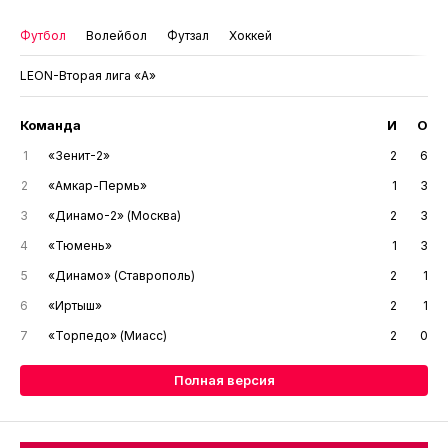
Футбол
Волейбол
Футзал
Хоккей
LEON-Вторая лига «А»
Команда
И
О
1
«Зенит-2»
2
6
2
«Амкар-Пермь»
1
3
3
«Динамо-2» (Москва)
2
3
4
«Тюмень»
1
3
5
«Динамо» (Ставрополь)
2
1
6
«Иртыш»
2
1
7
«Торпедо» (Миасс)
2
0
Полная версия