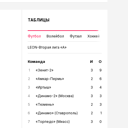
ТАБЛИЦЫ
Футбол
Волейбол
Футзал
Хоккей
LEON-Вторая лига «А»
Команда
И
О
1
«Зенит-2»
3
9
2
«Амкар-Пермь»
2
6
3
«Иртыш»
3
4
4
«Динамо-2» (Москва)
3
3
5
«Тюмень»
2
3
6
«Динамо» (Ставрополь)
2
1
7
«Торпедо» (Миасс)
3
0