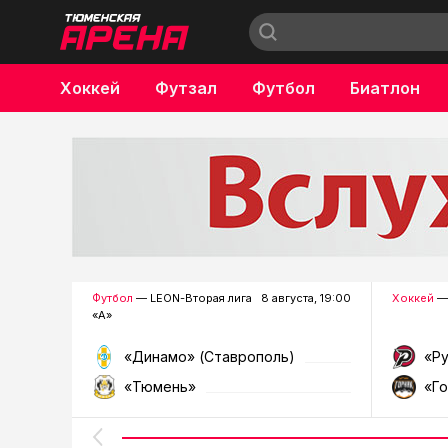
Хоккей
Футзал
Футбол
Биатлон
Бокс
Футбол
— LEON-Вторая лига
8 августа, 19:00
Хоккей
—
«А»
«Динамо» (Ставрополь)
«Р
«Тюмень»
«Г