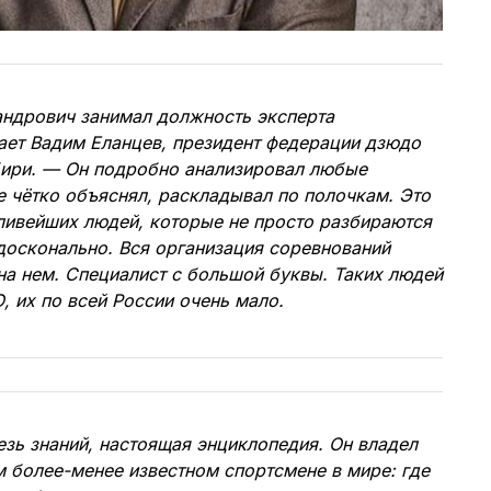
андрович занимал должность эксперта
ает Вадим Еланцев, президент федерации дзюдо
бири. — Он подробно анализировал любые
е чётко объяснял, раскладывал по полочкам. Это
ливейших людей, которые не просто разбираются
 досконально. Вся организация соревнований
а нем. Специалист с большой буквы. Таких людей
О, их по всей России очень мало.
зь знаний, настоящая энциклопедия. Он владел
 более-менее известном спортсмене в мире: где