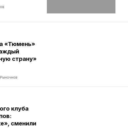
лов
ба «Тюмень»
Каждый
ную страну»
 Рыночнов
ого клуба
пов:
е», сменили