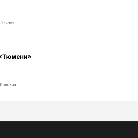
 Осипов
 «Тюмени»
 Лепёхин