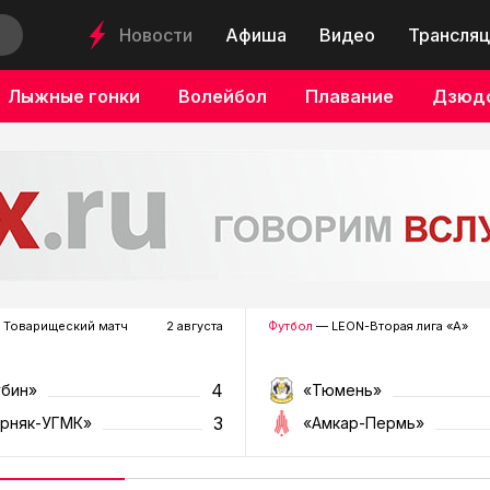
Новости
Афиша
Видео
Трансляц
Лыжные гонки
Волейбол
Плавание
Дзюд
 Товарищеский матч
2 августа
Футбол
— LEON-Вторая лига «А»
4
убин»
«Тюмень»
3
орняк-УГМК»
«Амкар-Пермь»