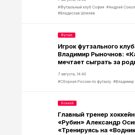
#Футзальный клуб София
#Андрей Соко
#Владислав Шпилёв
Футзал
Игрок футзального клу
Владимир Рыночнов: «
мечтает сыграть за род
7 августа, 14:40
#Сборная России по футзалу
#Владимир
Хоккей
Главный тренер хоккейн
«Рубин» Александр Оси
«Тренируясь на «Водник