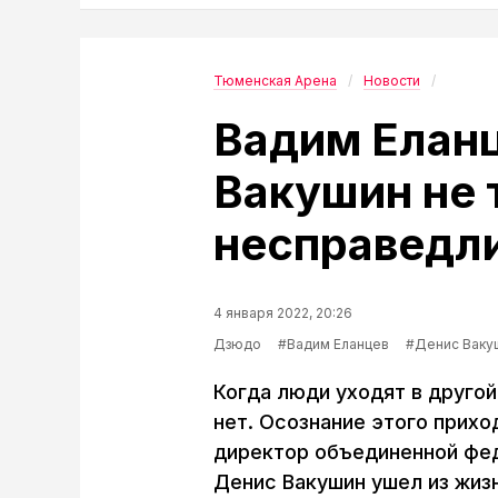
Тюменская Арена
Новости
Вадим Еланц
Вакушин не 
несправедл
4 января 2022, 20:26
Дзюдо
#Вадим Еланцев
#Денис Ваку
Когда люди уходят в другой
нет. Осознание этого прих
директор объединенной фе
Денис Вакушин ушел из жизн