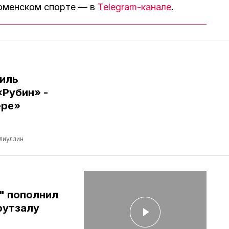
тюменском спорте — в
Telegram-канале
.
иль
«Рубин» -
ере»
лиуллин
" пополнил
футзалу