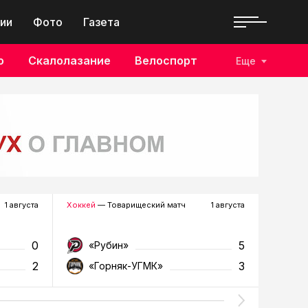
ии
Фото
Газета
о
Скалолазание
Велоспорт
Еще
1 августа
Хоккей
— Товарищеский матч
1 августа
Футбол
—
0
5
«Рубин»
«Д
2
3
«Горняк-УГМК»
«Т