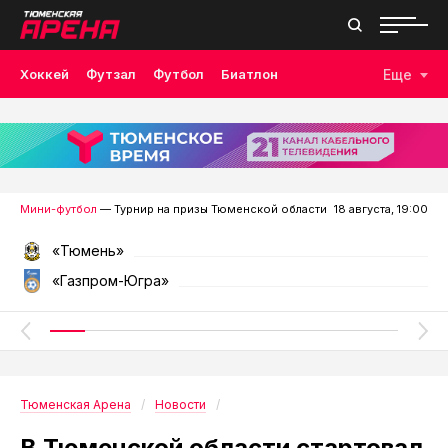
Хоккей
Футзал
Футбол
Биатлон
Еще
Лыжные гонки
Волейбол
Плавание
Дзюдо
Скалолазание
Велоспорт
Бокс
Мини-футбол
— Турнир на призы Тюменской области
18 августа, 19:00
«Тюмень»
«Газпром-Югра»
Тюменская Арена
Новости
В Тюменской области стартовал