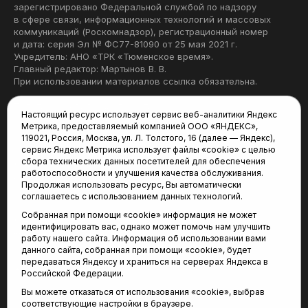
зарегистрировано Федеральной службой по надзору
в сфере связи, информационных технологий и массовых
коммуникаций (Роскомнадзор), регистрационный номер
и дата: серия Эл № ФС77-81090 от 25 мая 2021 г.
Учредитель: АНО «ТРК «Тюменское время».
Главный редактор: Мартынов В. В.
При использовании материалов ссылка обязательна.
Политика конфиденциальности
Настоящий ресурс использует сервис веб-аналитики Яндекс
Метрика, предоставляемый компанией ООО «ЯНДЕКС»,
Редакция:
119021, Россия, Москва, ул. Л. Толстого, 16 (далее — Яндекс),
сервис Яндекс Метрика использует файлы «cookie» с целью
625035, Тюмень, пр. Геологоразведчиков, 28А
сбора технических данных посетителей для обеспечения
(3452) 68-22-28
работоспособности и улучшения качества обслуживания.
tum-arena@mail.ru
Продолжая использовать ресурс, Вы автоматически
соглашаетесь с использованием данных технологий.
Отдел продаж:
Собранная при помощи «cookie» информация не может
(3452) 68-89-78
идентифицировать вас, однако может помочь нам улучшить
kotovaev@sibinformburo.ru
работу нашего сайта. Информация об использовании вами
данного сайта, собранная при помощи «cookie», будет
передаваться Яндексу и храниться на серверах Яндекса в
Российской Федерации.
Вы можете отказаться от использования «cookie», выбрав
соответствующие настройки в браузере.