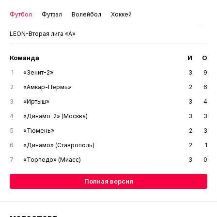
Футбол
Футзал
Волейбол
Хоккей
LEON-Вторая лига «А»
Команда
И
О
1
«Зенит-2»
3
9
2
«Амкар-Пермь»
2
6
3
«Иртыш»
3
4
4
«Динамо-2» (Москва)
3
3
5
«Тюмень»
2
3
6
«Динамо» (Ставрополь)
2
1
7
«Торпедо» (Миасс)
3
0
Полная версия