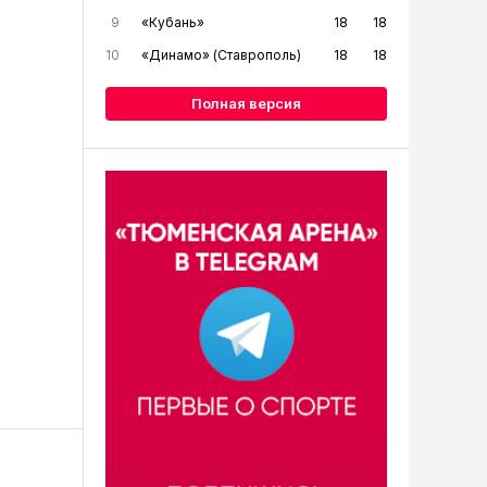
9
«Кубань»
18
18
10
«Динамо» (Ставрополь)
18
18
Полная версия