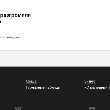
 разгромили
а
ита Нечеухин
Афиша
Видео
Турнирные таблицы
«Спортивный 