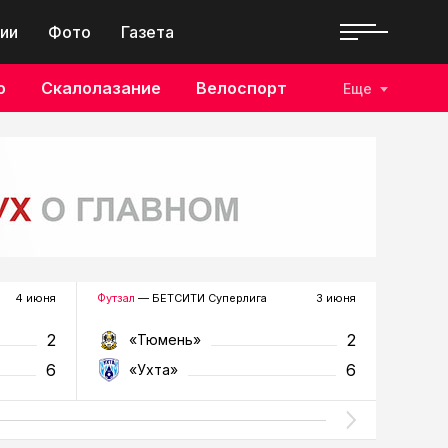
ии
Фото
Газета
о
Скалолазание
Велоспорт
Еще
4 июня
Футзал
— БЕТСИТИ Суперлига
3 июня
Футзал
—
2
2
«Тюмень»
«У
6
6
«Ухта»
«Т