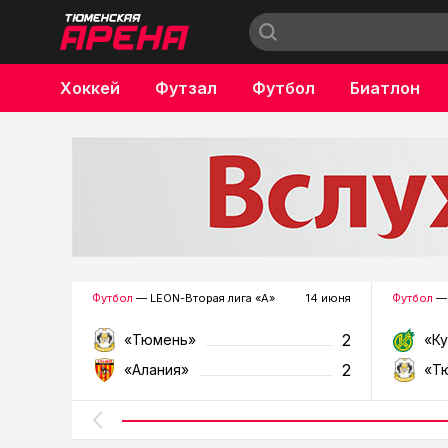
Хоккей
Футзал
Футбол
Биатлон
Бокс
Футбол
— LEON-Вторая лига «А»
14 июня
Футбол
— 
2
«Тюмень»
«К
2
«Алания»
«Т