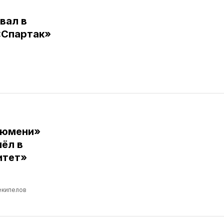
вал в
«Спартак»
Тюмени»
ёл в
итет»
екипелов