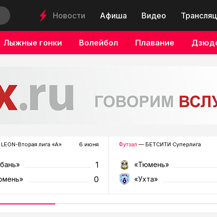
Новости
Афиша
Видео
Трансляц
Лыжные гонки
Волейбол
Плавание
Дзюд
LEON-Вторая лига «А»
6 июня
Футзал
— БЕТСИТИ Суперлига
1
убань»
«Тюмень»
0
юмень»
«Ухта»