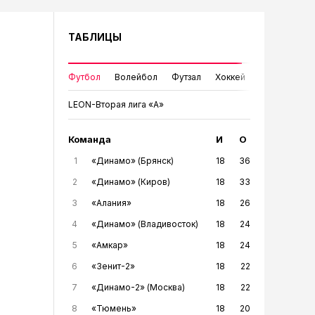
ТАБЛИЦЫ
Футбол
Волейбол
Футзал
Хоккей
LEON-Вторая лига «А»
Команда
И
О
1
«Динамо» (Брянск)
18
36
2
«Динамо» (Киров)
18
33
3
«Алания»
18
26
4
«Динамо» (Владивосток)
18
24
5
«Амкар»
18
24
6
«Зенит-2»
18
22
7
«Динамо-2» (Москва)
18
22
8
«Тюмень»
18
20