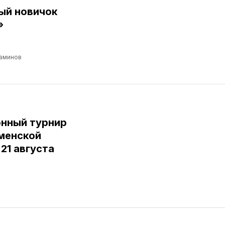
ый новичок
»
аминов
нный турнир
юменской
 21 августа