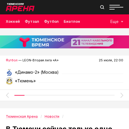
Хоккей
Футзал
Футбол
Биатлон
Еще
Лыжные гонки
Волейбол
Плавание
Дзюдо
Скалолазание
Велоспорт
Бокс
Футбол
— LEON-Вторая лига «А»
25 июля, 22:00
«Динамо-2» (Москва)
«Тюмень»
Тюменская Арена
Новости
В Тюмени сейчас только одно