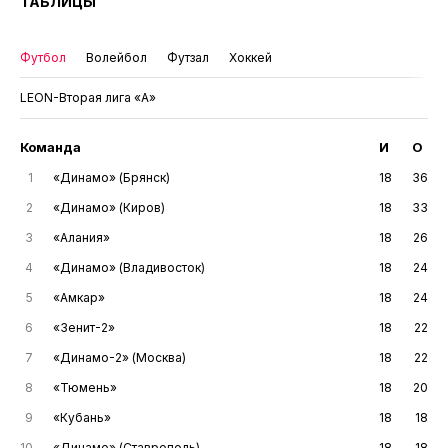
ТАБЛИЦЫ
Футбол
Волейбол
Футзал
Хоккей
LEON-Вторая лига «А»
Команда
И
О
1
«Динамо» (Брянск)
18
36
2
«Динамо» (Киров)
18
33
3
«Алания»
18
26
4
«Динамо» (Владивосток)
18
24
5
«Амкар»
18
24
6
«Зенит-2»
18
22
7
«Динамо-2» (Москва)
18
22
8
«Тюмень»
18
20
9
«Кубань»
18
18
10
«Динамо» (Ставрополь)
18
18