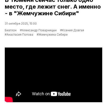
место, где лежит снег. А именно
- в "Жемчужине Сибири"
31 октября 2025, 15:00
Биатлон
#Александр Поварницын
#Ксения Довгая
#Анастасия Попова
#Жемчужина Сибири