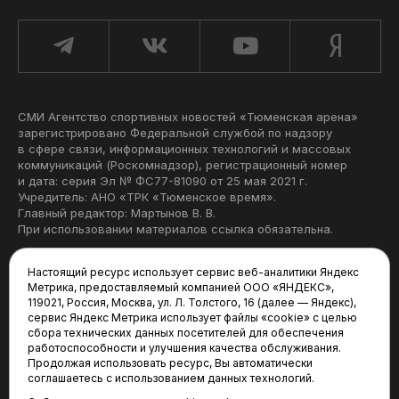
СМИ Агентство спортивных новостей «Тюменская арена»
зарегистрировано Федеральной службой по надзору
в сфере связи, информационных технологий и массовых
коммуникаций (Роскомнадзор), регистрационный номер
и дата: серия Эл № ФС77-81090 от 25 мая 2021 г.
Учредитель: АНО «ТРК «Тюменское время».
Главный редактор: Мартынов В. В.
При использовании материалов ссылка обязательна.
Политика конфиденциальности
Настоящий ресурс использует сервис веб-аналитики Яндекс
Метрика, предоставляемый компанией ООО «ЯНДЕКС»,
Редакция:
119021, Россия, Москва, ул. Л. Толстого, 16 (далее — Яндекс),
сервис Яндекс Метрика использует файлы «cookie» с целью
625035, Тюмень, пр. Геологоразведчиков, 28А
сбора технических данных посетителей для обеспечения
(3452) 68-22-28
работоспособности и улучшения качества обслуживания.
tum-arena@mail.ru
Продолжая использовать ресурс, Вы автоматически
соглашаетесь с использованием данных технологий.
Отдел продаж: