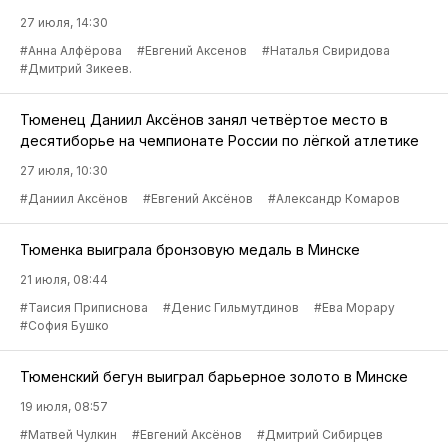
27 июля, 14:30
#Анна Алфёрова
#Евгений Аксенов
#Наталья Свиридова
#Дмитрий Зикеев.
Тюменец Даниил Аксёнов занял четвёртое место в
десятиборье на чемпионате России по лёгкой атлетике
27 июля, 10:30
#Даниил Аксёнов
#Евгений Аксёнов
#Александр Комаров
Тюменка выиграла бронзовую медаль в Минске
21 июля, 08:44
#Таисия Приписнова
#Денис Гильмутдинов
#Ева Морару
#София Бушко
Тюменский бегун выиграл барьерное золото в Минске
19 июля, 08:57
#Матвей Чулкин
#Евгений Аксёнов
#Дмитрий Сибирцев