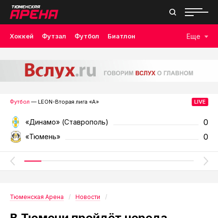
Хоккей
Футзал
Футбол
Биатлон
Еще
Лыжные гонки
Волейбол
Плавание
Дзюдо
Скалолазание
Велоспорт
Бокс
Футбол
— LEON-Вторая лига «А»
0
«Динамо» (Ставрополь)
0
«Тюмень»
Тюменская Арена
Новости
В Тюмени пройдёт череда