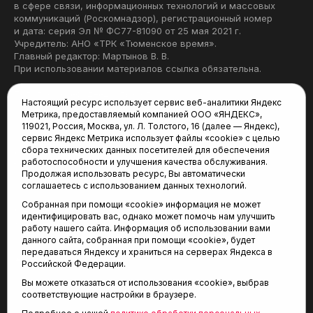
в сфере связи, информационных технологий и массовых
коммуникаций (Роскомнадзор), регистрационный номер
и дата: серия Эл № ФС77-81090 от 25 мая 2021 г.
Учредитель: АНО «ТРК «Тюменское время».
Главный редактор: Мартынов В. В.
При использовании материалов ссылка обязательна.
Политика конфиденциальности
Настоящий ресурс использует сервис веб-аналитики Яндекс
Метрика, предоставляемый компанией ООО «ЯНДЕКС»,
Редакция:
119021, Россия, Москва, ул. Л. Толстого, 16 (далее — Яндекс),
сервис Яндекс Метрика использует файлы «cookie» с целью
625035, Тюмень, пр. Геологоразведчиков, 28А
сбора технических данных посетителей для обеспечения
(3452) 68-22-28
работоспособности и улучшения качества обслуживания.
tum-arena@mail.ru
Продолжая использовать ресурс, Вы автоматически
соглашаетесь с использованием данных технологий.
Отдел продаж:
Собранная при помощи «cookie» информация не может
(3452) 68-89-78
идентифицировать вас, однако может помочь нам улучшить
kotovaev@sibinformburo.ru
работу нашего сайта. Информация об использовании вами
данного сайта, собранная при помощи «cookie», будет
передаваться Яндексу и храниться на серверах Яндекса в
Российской Федерации.
Вы можете отказаться от использования «cookie», выбрав
соответствующие настройки в браузере.