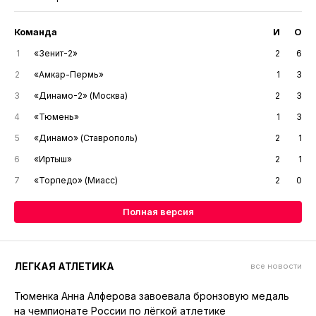
Команда
И
О
1
«Зенит-2»
2
6
2
«Амкар-Пермь»
1
3
3
«Динамо-2» (Москва)
2
3
4
«Тюмень»
1
3
5
«Динамо» (Ставрополь)
2
1
6
«Иртыш»
2
1
7
«Торпедо» (Миасс)
2
0
Полная версия
ЛЕГКАЯ АТЛЕТИКА
все новости
Тюменка Анна Алферова завоевала бронзовую медаль
на чемпионате России по лёгкой атлетике